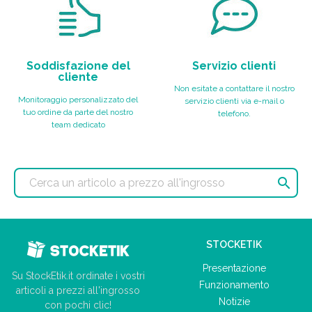
Soddisfazione del
Servizio clienti
cliente
Non esitate a contattare il nostro
Monitoraggio personalizzato del
servizio clienti via e-mail o
tuo ordine da parte del nostro
telefono.
team dedicato

STOCKETIK
Presentazione
Su StockEtik.it ordinate i vostri
Funzionamento
articoli a prezzi all'ingrosso
Notizie
con pochi clic!