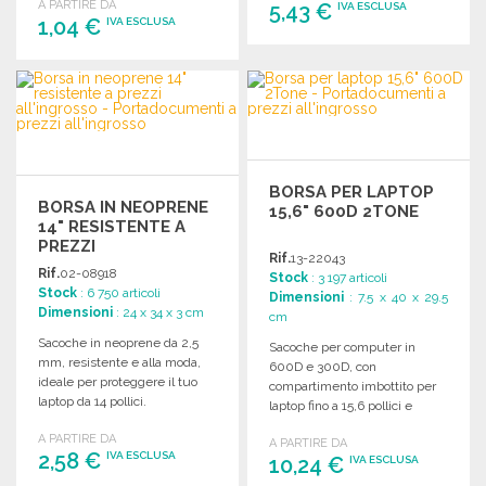
A PARTIRE DA
140 mm.
5,43 €
IVA ESCLUSA
1,04 €
IVA ESCLUSA
ORDINARE
ORDINARE
Richiedi un preventivo
Richiedi un preventivo
BORSA PER LAPTOP
BORSA IN NEOPRENE
15,6" 600D 2TONE
14" RESISTENTE A
PREZZI
Rif.
13-22043
ALL'INGROSSO
Rif.
02-08918
Stock
: 3 197 articoli
Stock
: 6 750 articoli
Dimensioni
: 7.5 x 40 x 29.5
Dimensioni
: 24 x 34 x 3 cm
cm
Sacoche in neoprene da 2,5
Sacoche per computer in
mm, resistente e alla moda,
600D e 300D, con
ideale per proteggere il tuo
compartimento imbottito per
laptop da 14 pollici.
laptop fino a 15,6 pollici e
tasche interne.
A PARTIRE DA
A PARTIRE DA
2,58 €
IVA ESCLUSA
10,24 €
IVA ESCLUSA