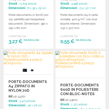
Stock
: 13 631 articoli
Stock
: 4 998 articoli
Dimensioni
: 8 x 39 x 29 cm
Dimensioni
: 23 x 30.7 cm
Porte-documents in 600D con
Porte-documents A4 in carta
zip, perfetto per trasportare
riciclata, 400 g/m², con due
documenti. Dimensioni: 390 x
tasche interne. Dimensioni:
290 x 80 mm.
230 x 307 mm.
A PARTIRE DA
A PARTIRE DA
3,27 €
0,55 €
IVA ESCLUSA
IVA ESCLUSA
ORDINARE
ORDINARE
Richiedi un preventivo
Richiedi un preventivo
PORTE-DOCUMENTS
PORTE-DOCUMENTS
A4 ZIPPATO IN
600D IN POLIESTERE
NYLON 70D
CON BLOC-NOTES
Rif.
16-24767
Rif.
16-24870
Stock
: 5 473 articoli
Stock
: 1 372 articoli
Dimensioni
: 36 x 26 cm
Dimensioni
: 6.4 x 35.5 x 31