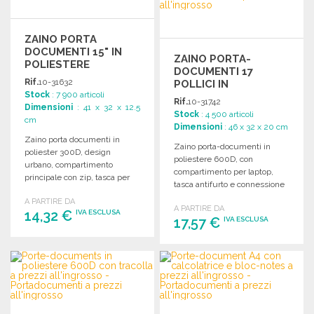
ZAINO PORTA
DOCUMENTI 15" IN
ZAINO PORTA-
POLIESTERE
DOCUMENTI 17
Rif.
10-31632
POLLICI IN
Stock
: 7 900 articoli
POLIESTERE DENIM A
Rif.
10-31742
Dimensioni
: 41 x 32 x 12.5
PREZZI
Stock
: 4 500 articoli
cm
ALL'INGROSSO
Dimensioni
: 46 x 32 x 20 cm
Zaino porta documenti in
Zaino porta-documenti in
poliester 300D, design
poliestere 600D, con
urbano, compartimento
compartimento per laptop,
principale con zip, tasca per
tasca antifurto e connessione
laptop fino a 15 pollici e
USB per caricare dispositivi
A PARTIRE DA
spalline regolabili.
A PARTIRE DA
mobili.
14,32 €
IVA ESCLUSA
17,57 €
IVA ESCLUSA
ORDINARE
ORDINARE
Richiedi un preventivo
Richiedi un preventivo