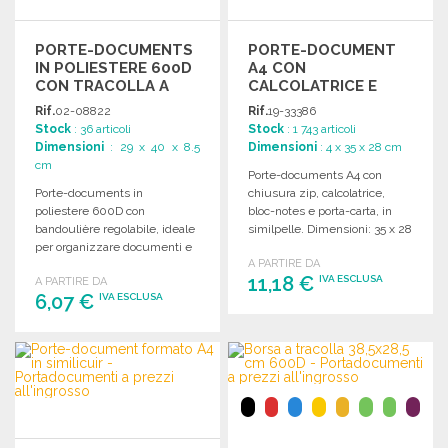
PORTE-DOCUMENTS
PORTE-DOCUMENT
IN POLIESTERE 600D
A4 CON
CON TRACOLLA A
CALCOLATRICE E
PREZZI
BLOC-NOTES A
Rif.
02-08822
Rif.
19-33386
ALL'INGROSSO
PREZZI
Stock
: 36 articoli
Stock
: 1 743 articoli
ALL'INGROSSO
Dimensioni
: 29 x 40 x 8.5
Dimensioni
: 4 x 35 x 28 cm
cm
Porte-documents A4 con
Porte-documents in
chiusura zip, calcolatrice,
poliestere 600D con
bloc-notes e porta-carta, in
bandoulière regolabile, ideale
similpelle. Dimensioni: 35 x 28
per organizzare documenti e
x 4 cm.
A PARTIRE DA
accessori in modo pratico e
11,18 €
IVA ESCLUSA
A PARTIRE DA
funzionale.
6,07 €
IVA ESCLUSA
ORDINARE
ORDINARE
Richiedi un preventivo
Richiedi un preventivo