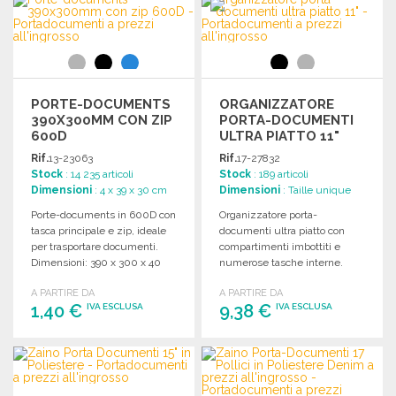
Richiedi un preventivo
Richiedi un preventivo
PORTE-DOCUMENTS
ORGANIZZATORE
390X300MM CON ZIP
PORTA-DOCUMENTI
600D
ULTRA PIATTO 11"
Rif.
13-23063
Rif.
17-27832
Stock
: 14 235 articoli
Stock
: 189 articoli
Dimensioni
: 4 x 39 x 30 cm
Dimensioni
: Taille unique
Porte-documents in 600D con
Organizzatore porta-
tasca principale e zip, ideale
documenti ultra piatto con
per trasportare documenti.
compartimenti imbottiti e
Dimensioni: 390 x 300 x 40
numerose tasche interne.
mm.
Compatibile con tablet fino a
A PARTIRE DA
A PARTIRE DA
11 pollici.
1,40 €
9,38 €
IVA ESCLUSA
IVA ESCLUSA
ORDINARE
ORDINARE
Richiedi un preventivo
Richiedi un preventivo