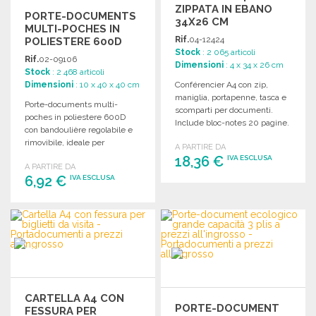
ZIPPATA IN EBANO
PORTE-DOCUMENTS
34X26 CM
MULTI-POCHES IN
Rif.
04-12424
POLIESTERE 600D
Stock
: 2 065 articoli
Rif.
02-09106
Dimensioni
: 4 x 34 x 26 cm
Stock
: 2 468 articoli
Dimensioni
: 10 x 40 x 40 cm
Conférencier A4 con zip,
maniglia, portapenne, tasca e
Porte-documents multi-
scomparti per documenti.
poches in poliestere 600D
Include bloc-notes 20 pagine.
con bandoulière regolabile e
Dimensioni: 34 x 4 x 26 cm.
rimovibile, ideale per
A PARTIRE DA
organizzare documenti e
18,36 €
IVA ESCLUSA
A PARTIRE DA
accessori.
6,92 €
IVA ESCLUSA
ORDINARE
ORDINARE
Richiedi un preventivo
Richiedi un preventivo
CARTELLA A4 CON
PORTE-DOCUMENT
FESSURA PER