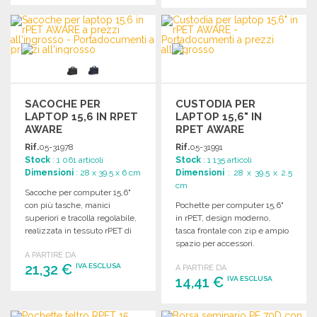
ORDINARE
ORDINARE
Richiedi un preventivo
Richiedi un preventivo
SACOCHE PER
CUSTODIA PER
LAPTOP 15,6 IN RPET
LAPTOP 15,6" IN
AWARE
RPET AWARE
Rif.
05-31978
Rif.
05-31991
Stock
: 1 061 articoli
Stock
: 1 135 articoli
Dimensioni
: 28 x 39.5 x 6 cm
Dimensioni
: 28 x 39.5 x 2.5
cm
Sacoche per computer 15,6"
con più tasche, manici
Pochette per computer 15,6"
superiori e tracolla regolabile,
in rPET, design moderno,
realizzata in tessuto rPET di
tasca frontale con zip e ampio
alta qualità.
spazio per accessori.
A PARTIRE DA
Dimensioni: 39,5 x 2,5 x 28
21,32 €
IVA ESCLUSA
A PARTIRE DA
cm.
14,41 €
IVA ESCLUSA
ORDINARE
ORDINARE