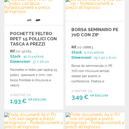
Richiedi un preventivo
Richiedi un preventivo
BORSA SEMINARIO PE
POCHETTE FELTRO
70D CON ZIP
RPET 15 POLLICI CON
TASCA A PREZZI
Rif.
02-08883
ALL'INGROSSO
Rif.
02-32263
Stock
: 9 001 articoli
Stock
: 39 013 articoli
Dimensioni
: 29 x 40 x 6 cm
Dimensioni
: 37 x 26 cm
Borsa da seminarista in PE
Pochette in feltro per laptop 15
70D con chiusura lampo,
pollici, spessore 2 mm, con
ideale per eventi e
tasca frontale e chiusura a
conferenze. Pratica e
velcro.
resistente.
A PARTIRE DA
A PARTIRE DA
3,49 €
IVA ESCLUSA
1,93 €
IVA ESCLUSA
ORDINARE
ORDINARE
Richiedi un preventivo
Richiedi un preventivo