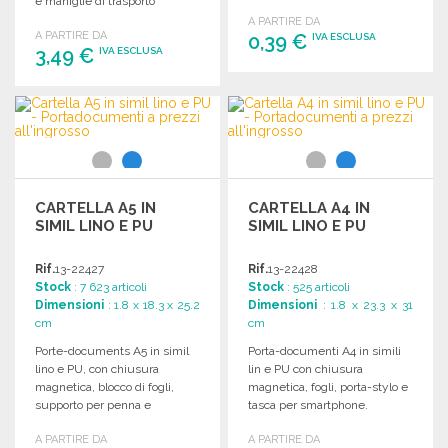
e maniglie di trasporto
300 mm.
rinforzate.
A PARTIRE DA
A PARTIRE DA
0,39 €
IVA ESCLUSA
3,49 €
IVA ESCLUSA
ORDINARE
ORDINARE
Richiedi un preventivo
Richiedi un preventivo
CARTELLA A5 IN
CARTELLA A4 IN
SIMIL LINO E PU
SIMIL LINO E PU
Rif.
13-22427
Rif.
13-22428
Stock
: 7 623 articoli
Stock
: 525 articoli
Dimensioni
: 1.8 x 18.3 x 25.2
Dimensioni
: 1.8 x 23.3 x 31
cm
cm
Porte-documents A5 in simil
Porta-documenti A4 in simili
lino e PU, con chiusura
lin e PU con chiusura
magnetica, blocco di fogli,
magnetica, fogli, porta-stylo e
supporto per penna e
tasca per smartphone.
compartimenti aggiuntivi.
Dimensioni: 233 x 310 x 18
A PARTIRE DA
A PARTIRE DA
mm.