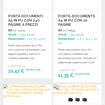
PORTA DOCUMENTI
PORTE-DOCUMENTS
A5 IN PU CON 240
A4 IN PU CON 20
PAGINE A PREZZI
PAGINE
ALL'INGROSSO
Rif.
02-03733
Rif.
02-08933
Stock
: 2 632 articoli
Stock
: 1 693 articoli
Dimensioni
: 2.4 x 21 x 15 cm
Dimensioni
: 2.6 x 31.5 x 25
cm
Porte-documents A5 in PU
con cuciture contrastanti, 240
Porte-documents A4 in PU
pagine lignate e penna in
con placca metallica per
metallo abbinata con
personalizzazione. Include 20
inchiostro nero.
pagine per organizzare i tuoi
A PARTIRE DA
documenti.
10,47 €
IVA ESCLUSA
A PARTIRE DA
11,35 €
IVA ESCLUSA
ORDINARE
ORDINARE
Richiedi un preventivo
Richiedi un preventivo