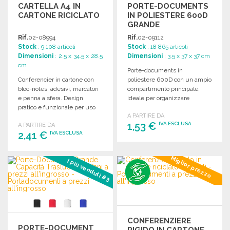
CARTELLA A4 IN
PORTE-DOCUMENTS
CARTONE RICICLATO
IN POLIESTERE 600D
GRANDE
Rif.
02-08994
Rif.
02-09112
Stock
: 9 108 articoli
Stock
: 18 865 articoli
Dimensioni
: 2.5 x 34.5 x 28.5
Dimensioni
: 3.5 x 37 x 37 cm
cm
Porte-documents in
Conferencier in cartone con
poliestere 600D con un ampio
bloc-notes, adesivi, marcatori
compartimento principale,
e penna a sfera. Design
ideale per organizzare
pratico e funzionale per uso
documenti e accessori.
A PARTIRE DA
quotidiano.
1,53 €
IVA ESCLUSA
A PARTIRE DA
2,41 €
IVA ESCLUSA
ORDINARE
ORDINARE
Miglior prezzo
I più venduti #3
Richiedi un preventivo
Richiedi un preventivo
CONFERENZIERE
PORTE-DOCUMENT
RIGIDO IN CARTONE