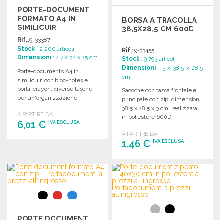
PORTE-DOCUMENT
FORMATO A4 IN
BORSA A TRACOLLA
SIMILICUIR
38,5X28,5 CM 600D
Rif.
19-33387
Stock
: 2 200 articoli
Rif.
19-33455
Dimensioni
: 2.7 x 32 x 25 cm
Stock
: 9 793 articoli
Dimensioni
: 3 x 38.5 x 28.5
Porte-documents A4 in
cm
similicuir, con bloc-notes e
porta-crayon, diverse tasche
Sacoche con tasca frontale e
per un'organizzazione
principale con zip, dimensioni
ottimale. Dimensioni: 32 x 25 x
38,5 x 28,5 x 3 cm, realizzata
A PARTIRE DA
2,7 cm.
in poliestere 600D.
6,01 €
IVA ESCLUSA
A PARTIRE DA
1,46 €
IVA ESCLUSA
ORDINARE
Richiedi un preventivo
ORDINARE
Richiedi un preventivo
PORTE DOCUMENT