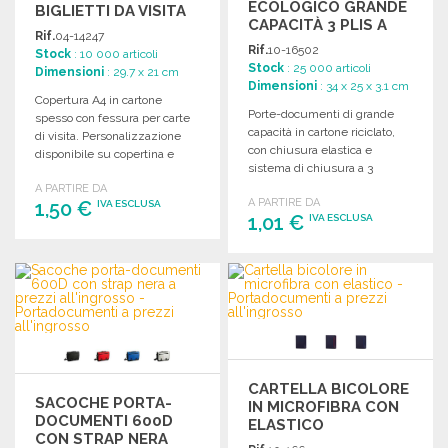
ECOLOGICO GRANDE
BIGLIETTI DA VISITA
CAPACITÀ 3 PLIS A
Rif.
04-14247
PREZZI
Rif.
10-16502
Stock
: 10 000 articoli
ALL'INGROSSO
Stock
: 25 000 articoli
Dimensioni
: 29.7 x 21 cm
Dimensioni
: 34 x 25 x 3.1 cm
Copertura A4 in cartone
Porte-documenti di grande
spesso con fessura per carte
capacità in cartone riciclato,
di visita. Personalizzazione
con chiusura elastica e
disponibile su copertina e
sistema di chiusura a 3
interno. Dimensioni: 29,7 x 21
pieghe.
A PARTIRE DA
cm.
A PARTIRE DA
1,50 €
IVA ESCLUSA
1,01 €
IVA ESCLUSA
ORDINARE
ORDINARE
Richiedi un preventivo
Richiedi un preventivo
CARTELLA BICOLORE
SACOCHE PORTA-
IN MICROFIBRA CON
DOCUMENTI 600D
ELASTICO
CON STRAP NERA