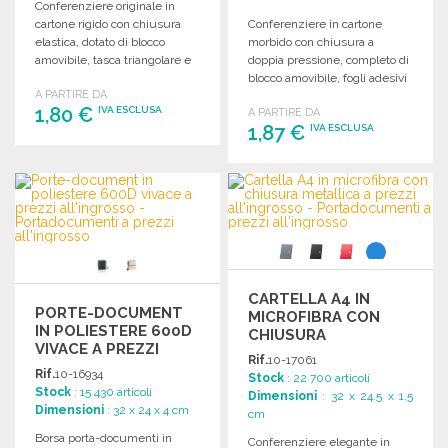
Conferenziere originale in
cartone rigido con chiusura
Conferenziere in cartone
elastica, dotato di blocco
morbido con chiusura a
amovibile, tasca triangolare e
doppia pressione, completo di
supporto per penna.
blocco amovibile, fogli adesivi
A PARTIRE DA
e porta penna.
1,80 €
IVA ESCLUSA
A PARTIRE DA
1,87 €
IVA ESCLUSA
ORDINARE
ORDINARE
Richiedi un preventivo
Richiedi un preventivo
CARTELLA A4 IN
PORTE-DOCUMENT
MICROFIBRA CON
IN POLIESTERE 600D
CHIUSURA
VIVACE A PREZZI
METALLICA
Rif.
10-17061
ALL'INGROSSO
Rif.
10-16934
Stock
: 22 700 articoli
Stock
: 15 430 articoli
Dimensioni
: 32 x 24.5 x 1.5
Dimensioni
: 32 x 24 x 4 cm
cm
Borsa porta-documenti in
Conferenziere elegante in