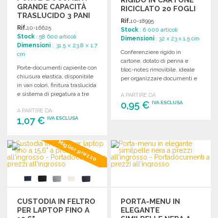
GRANDE CAPACITÀ
RICICLATO 20 FOGLI
TRASLUCIDO 3 PANI
Rif.
10-18995
Rif.
10-16625
Stock
: 6 000 articoli
Stock
: 58 600 articoli
Dimensioni
: 32 x 23 x 1.5 cm
Dimensioni
: 31.5 x 23.8 x 1.7
Conferenziere rigido in
cm
cartone, dotato di penna e
Porte-documenti capiente con
bloc-notes rimovibile, ideale
chiusura elastica, disponibile
per organizzare documenti e
in vari colori, finitura traslucida
appunti.
e sistema di piegatura a tre
A PARTIRE DA
pannelli.
0,95 €
IVA ESCLUSA
A PARTIRE DA
1,07 €
IVA ESCLUSA
ORDINARE
Richiedi un preventivo
ORDINARE
Miglior prezzo
Richiedi un preventivo
CUSTODIA IN FELTRO
PORTA-MENU IN
PER LAPTOP FINO A
ELEGANTE