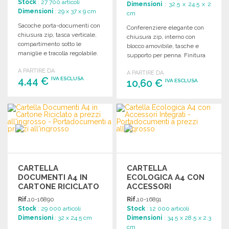
Stock
: 27 700 articoli
Dimensioni
: 32.5 x 24.5 x 2
Dimensioni
: 29 x 37 x 9 cm
cm
Sacoche porta-documenti con
Conferenziere elegante con
chiusura zip, tasca verticale,
chiusura zip, interno con
compartimento sotto le
blocco amovibile, tasche e
maniglie e tracolla regolabile.
supporto per penna. Finitura
Disponibile in vari colori.
in microfibra morbida.
A PARTIRE DA
A PARTIRE DA
4,44 €
IVA ESCLUSA
10,60 €
IVA ESCLUSA
ORDINARE
ORDINARE
Richiedi un preventivo
Richiedi un preventivo
CARTELLA
CARTELLA
DOCUMENTI A4 IN
ECOLOGICA A4 CON
CARTONE RICICLATO
ACCESSORI
INTEGRATI A PREZZI
Rif.
10-16890
Rif.
10-16891
ALL'INGROSSO
Stock
: 29 000 articoli
Stock
: 12 000 articoli
Dimensioni
: 32 x 24.5 cm
Dimensioni
: 34.5 x 28.5 x 2.3
cm