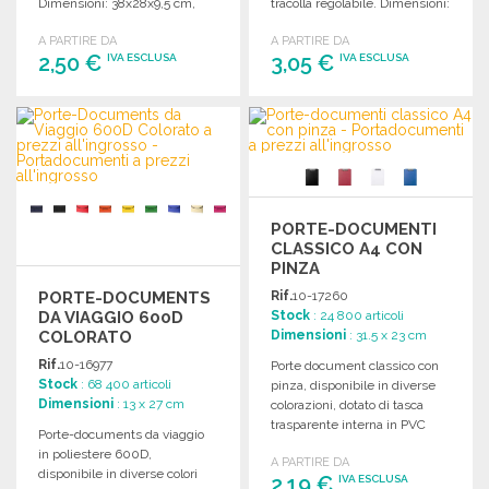
Dimensioni: 38x28x9,5 cm,
tracolla regolabile. Dimensioni:
peso: 0,228 kg.
38 x 9 x 28,5 cm.
A PARTIRE DA
A PARTIRE DA
2,50 €
3,05 €
IVA ESCLUSA
IVA ESCLUSA
ORDINARE
ORDINARE
Richiedi un preventivo
Richiedi un preventivo
PORTE-DOCUMENTI
CLASSICO A4 CON
PINZA
PORTE-DOCUMENTS
Rif.
10-17260
DA VIAGGIO 600D
Stock
: 24 800 articoli
COLORATO
Dimensioni
: 31.5 x 23 cm
Rif.
10-16977
Porte document classico con
Stock
: 68 400 articoli
pinza, disponibile in diverse
Dimensioni
: 13 x 27 cm
colorazioni, dotato di tasca
trasparente interna in PVC
Porte-documents da viaggio
resistente.
in poliestere 600D,
A PARTIRE DA
disponibile in diverse colori
2,19 €
IVA ESCLUSA