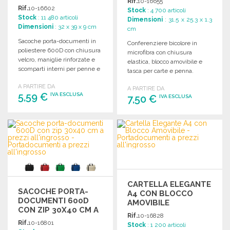
Rif.
10-16655
Rif.
10-16602
Stock
: 4 700 articoli
Stock
: 11 480 articoli
Dimensioni
: 31.5 x 25.3 x 1.3
Dimensioni
: 32 x 39 x 9 cm
cm
Sacoche porta-documenti in
Conferenziere bicolore in
poliestere 600D con chiusura
microfibra con chiusura
velcro, maniglie rinforzate e
elastica, blocco amovibile e
scomparti interni per penne e
tasca per carte e penna.
smartphone.
Disponibile in vari colori.
A PARTIRE DA
A PARTIRE DA
5,59 €
IVA ESCLUSA
7,50 €
IVA ESCLUSA
ORDINARE
ORDINARE
Richiedi un preventivo
Richiedi un preventivo
CARTELLA ELEGANTE
SACOCHE PORTA-
A4 CON BLOCCO
DOCUMENTI 600D
AMOVIBILE
CON ZIP 30X40 CM A
Rif.
10-16828
PREZZI
Rif.
10-16801
Stock
: 1 200 articoli
ALL'INGROSSO