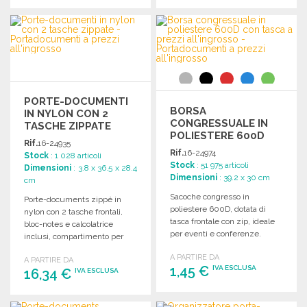
ORDINARE
ORDINARE
Richiedi un preventivo
Richiedi un preventivo
PORTE-DOCUMENTI
BORSA
IN NYLON CON 2
CONGRESSUALE IN
TASCHE ZIPPATE
POLIESTERE 600D
Rif.
16-24935
CON TASCA A PREZZI
Rif.
16-24974
Stock
: 1 028 articoli
ALL'INGROSSO
Stock
: 51 975 articoli
Dimensioni
: 3.8 x 36.5 x 28.4
Dimensioni
: 39.2 x 30 cm
cm
Sacoche congresso in
Porte-documents zippé in
poliestere 600D, dotata di
nylon con 2 tasche frontali,
tasca frontale con zip, ideale
bloc-notes e calcolatrice
per eventi e conferenze.
inclusi, compartimento per
raccoglitore, senza penna.
A PARTIRE DA
A PARTIRE DA
1,45 €
IVA ESCLUSA
16,34 €
IVA ESCLUSA
ORDINARE
ORDINARE