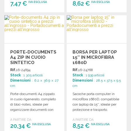
7,47 €
8,62 €
IVA ESCLUSA
IVA ESCLUSA
ORDINARE
ORDINARE
Richiedi un preventivo
Richiedi un preventivo
PORTE-DOCUMENTS
BORSA PER LAPTOP
A4 ZIP IN CUOIO
15'' IN MICROFIBRA
SINTETICO
1680D
Rif.
16-24694
Rif.
16-24768
Stock
: 1 305 articoli
Stock
: 1 939 articoli
Dimensioni
: 6.2 x 36.9 x 27
Dimensioni
: 28.5 x 37.5 x 9.5
cm
cm
Porte-documenti A4 zippato
Sacoche porta computer in
in cuoio rigenerato, completo
microfibra 1680D, compatibile
di bloc-notes, ideale per
con laptop da 15'', ideale per
organizzare documenti con
protezione e trasporto.
stile.
A PARTIRE DA
A PARTIRE DA
20,34 €
8,52 €
IVA ESCLUSA
IVA ESCLUSA