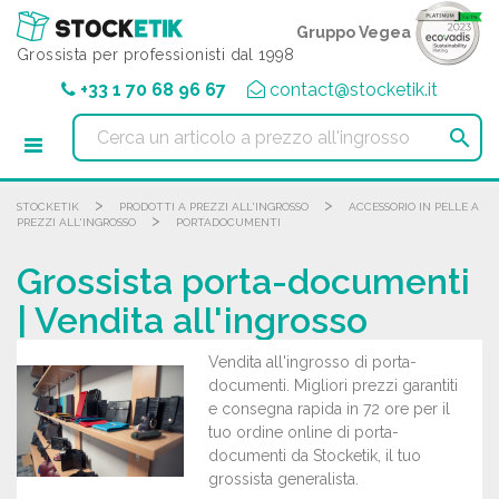
Pannello di gestione dei cookies
Gruppo Vegea
Grossista per professionisti dal 1998
+33 1 70 68 96 67
contact@stocketik.it

>
>
STOCKETIK
PRODOTTI A PREZZI ALL'INGROSSO
ACCESSORIO IN PELLE A
>
PREZZI ALL'INGROSSO
PORTADOCUMENTI
Grossista porta-documenti
| Vendita all'ingrosso
Vendita all'ingrosso di porta-
documenti. Migliori prezzi garantiti
e consegna rapida in 72 ore per il
tuo ordine online di porta-
documenti da Stocketik, il tuo
grossista generalista.