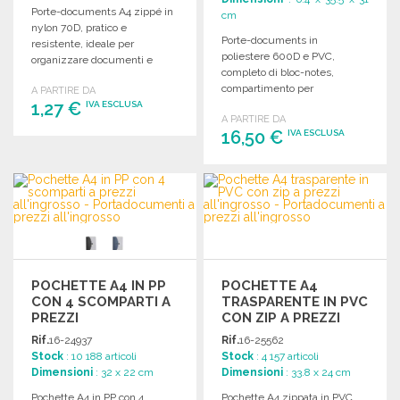
Porte-documents A4 zippé in
cm
nylon 70D, pratico e
Porte-documents in
resistente, ideale per
poliestere 600D e PVC,
organizzare documenti e
completo di bloc-notes,
materiali di lavoro.
compartimento per
A PARTIRE DA
1,27 €
raccoglitore e tasca a soffietto.
IVA ESCLUSA
A PARTIRE DA
16,50 €
IVA ESCLUSA
ORDINARE
Richiedi un preventivo
ORDINARE
Richiedi un preventivo
POCHETTE A4 IN PP
POCHETTE A4
CON 4 SCOMPARTI A
TRASPARENTE IN PVC
PREZZI
CON ZIP A PREZZI
ALL'INGROSSO
ALL'INGROSSO
Rif.
16-24937
Rif.
16-25562
Stock
: 10 188 articoli
Stock
: 4 157 articoli
Dimensioni
: 32 x 22 cm
Dimensioni
: 33.8 x 24 cm
Pochette A4 in PP con 4
Pochette A4 zippata in PVC