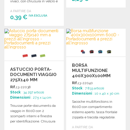
vivaci, con chiusura in velcro e
passante per cintura.
A PARTIRE DA
ORDINARE
0,39 €
IVA ESCLUSA
Richiedi un preventivo
ORDINARE
Richiedi un preventivo
BORSA
ASTUCCIO PORTA-
MULTIFUNZIONE
DOCUMENTI VIAGGIO
400X300X100MM
275X140 MM
600D A PREZZI
Rif.
13-22040
ALL'INGROSSO
Rif.
13-22038
Stock
: 7 833 articoli
Stock
: 34 297 articoli
Dimensioni
: 10 x 40 x 30 cm
Dimensioni
: 27.5 x 14 cm
Sacoche multifonctions in
Trousse porte-documents da
600D con compartimento
viaggio in 600D con 2
esterno aperto, tasca frontale
scomparti interni e finestra
zippata e tracolla regolabile.
per identificazione. Chiusura
Dimensioni: 400 x 300 x 100
con velcro. Dimensioni: 275 x
A PARTIRE DA
mm.