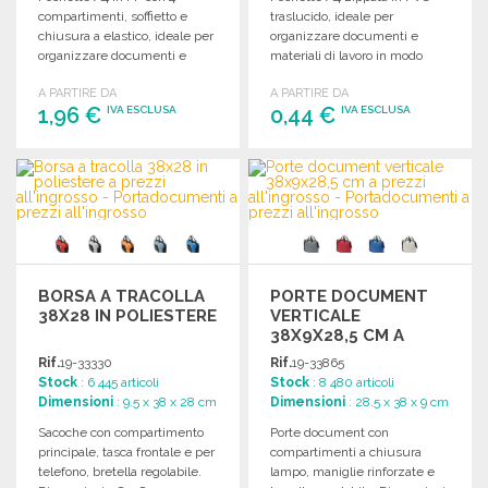
compartimenti, soffietto e
traslucido, ideale per
chiusura a elastico, ideale per
organizzare documenti e
organizzare documenti e
materiali di lavoro in modo
materiali.
pratico e ordinato.
A PARTIRE DA
A PARTIRE DA
1,96 €
0,44 €
IVA ESCLUSA
IVA ESCLUSA
ORDINARE
ORDINARE
Richiedi un preventivo
Richiedi un preventivo
BORSA A TRACOLLA
PORTE DOCUMENT
38X28 IN POLIESTERE
VERTICALE
38X9X28,5 CM A
PREZZI
Rif.
19-33330
Rif.
19-33865
ALL'INGROSSO
Stock
: 6 445 articoli
Stock
: 8 480 articoli
Dimensioni
: 9.5 x 38 x 28 cm
Dimensioni
: 28.5 x 38 x 9 cm
Sacoche con compartimento
Porte document con
principale, tasca frontale e per
compartimenti a chiusura
telefono, bretella regolabile.
lampo, maniglie rinforzate e