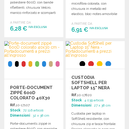
poliestere 600D, con bande
microfibra colorata, con
riflettenti, chiusura Velcro,
chiusura in metallo ed
manico rinforzato e scomparti
elastico, bloc-notes amovibile
interni per penne e
e diverse tasche per
A PARTIRE DA
smartphone.
A PARTIRE DA
documenti.
6,28 €
IVA ESCLUSA
6,91 €
IVA ESCLUSA
ORDINARE
ORDINARE
Richiedi un preventivo
Richiedi un preventivo
CUSTODIA
SOFTSHELL PER
PORTE-DOCUMENT
LAPTOP 15" NERA
ZIPPÉ 600D
Rif.
10-17820
COLORATO 40X30
Stock
: 4 039 articoli
CM A PREZZI
Rif.
10-17107
Dimensioni
: 27 x 38 cm
ALL'INGROSSO
Stock
: 72 116 articoli
Custodia per laptop in
Dimensioni
: 32 x 38 cm
SoftShell resistente, con
Porte-documents zippé in
chiusura zip e tasca frontale.
poliestere 600D, con maniglie
Design elegante in nero con