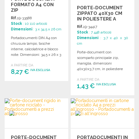
FORMATO A4 CON
PORTE-DOCUMENT
ZIP
ZIPPATO 40X30 CM
Rif.
19-33588
IN POLIESTERE A
Stock
: 10 110 articoli
PREZZI
Rif.
19-34417
Dimensioni
: 3 x 34.5 x 26 cm
ALL'INGROSSO
Stock
: 7 448 articoli
Portadocumenti DIN A4 con
Dimensioni
: 3.7 x 40 x 30
chiusura lampo, tasche
cm
interne, calcolatrice e blocco
Porte-document con
note. Dimensioni: 34,5 x 26 x 3
scomparto principale zip,
cm.
maniglia, dimensioni
A PARTIRE DA
40x30x3,7 cm, in poliestere
8,27 €
IVA ESCLUSA
600D. Confezione da 100
A PARTIRE DA
unità.
1,43 €
IVA ESCLUSA
ORDINARE
Richiedi un preventivo
ORDINARE
Richiedi un preventivo
PORTE-DOCUMENT
PORTADOCUMENTI IN