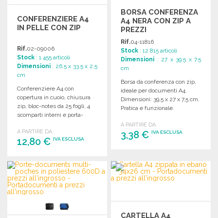
BORSA CONFERENZA
CONFERENZIERE A4
A4 NERA CON ZIP A
IN PELLE CON ZIP
PREZZI
ALL'INGROSSO
Rif.
04-11816
Rif.
02-09006
Stock
: 12 815 articoli
Stock
: 1 455 articoli
Dimensioni
: 27 x 39.5 x 7.5
Dimensioni
: 26.5 x 33.5 x 2.5
cm
cm
Borsa da conferenza con zip,
Conferenziere A4 con
ideale per documenti A4.
copertura in cuoio, chiusura
Dimensioni: 39,5 x 27 x 7,5 cm.
zip, bloc-notes da 25 fogli, 4
Pratica e funzionale.
scomparti interni e porta-
penna.
A PARTIRE DA
A PARTIRE DA
3,38 €
IVA ESCLUSA
12,80 €
IVA ESCLUSA
ORDINARE
ORDINARE
Richiedi un preventivo
Richiedi un preventivo
CARTELLA A4