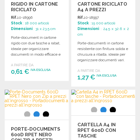
RIGIDO IN CARTONE
CARTONE RICICLATO
RICICLATO
A4 A PREZZI
ALL'INGROSSO
Rif.
10-18996
Rif.
10-18997
Stock
: 18 000 articoli
Stock
: 15 000 articoli
Dimensioni
: 31 x 23.5 cm
Dimensioni
: 24.5 x 32.6 x 2
cm
Porte-document in cartone
rigido con due tasche a rabat,
Porte-documenti in cartone
ideale per organizzare
resistente con finitura solida e
documenti in modo efficace e
chiusura a ribalta, ideale per
professionale.
organizzare documenti vari.
A PARTIRE DA
0,61 €
IVA ESCLUSA
A PARTIRE DA
1,27 €
IVA ESCLUSA
ORDINARE
ORDINARE
Richiedi un preventivo
Richiedi un preventivo
CARTELLA A4 IN
PORTE-DOCUMENTS
RPET 600D CON
600D RPET NERO
TASCHE