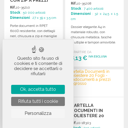
CON ZIP A PREZZI
Rif.
10-35208
ALL'INGROSSO
Rif.
10-35210
Stock
: 7 400 articoli
Stock
: 50 000 articoli
Dimensioni
: 32 x 24.5 x 1.5
Dimensioni
: 27 x 39 x 3.5 cm
cm
Porte document in RPET
Dossier elegante A4 in
600D resistente, con dettagli
materiale robusto, con
neri, chiusura a zip e maniglie
chiusura metallica, tasche
robuste. Ideale per uso
multiple e tampon amovibile.
quotidiano.
Ideale per organizzare
A PARTIRE DA
A PARTIRE DA
documenti e accessori.
1,28 €
IVA ESCLUSA
8,13 €
IVA ESCLUSA
Questo sito fa uso di
cookies e ti consente di
decidere se accettarli o
ORDINARE
ORDINARE
rifiutarli
Richiedi un preventivo
Richiedi un preventivo
Ok, accetta tutto
Rifiuta tutti i cookie
PORTE-DOCUMENTS
CARTELLA
ELEGANTE 15 POLLICI
DOCUMENTI IN
Personalizza
IN RPET A PREZZI
POLIESTERE 20
ALL'INGROSSO
FOGLI
Rif.
10-35209
Rif.
10-18303
Stock
: 2 000 articoli
Stock
: 930 articoli