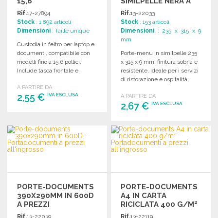
15,6"
SIMILPELLE NERA A
PREZZI
Rif.
17-27894
Rif.
13-22033
ALL'INGROSSO
Stock
: 1 892 articoli
Stock
: 153 articoli
Dimensioni
: Taille unique
Dimensioni
: 235 x 315 x 9
mm
Custodia in feltro per laptop e
documenti, compatibile con
Porte-menu in similpelle 235
modelli fino a 15,6 pollici.
x 315 x 9 mm, finitura sobria e
Include tasca frontale e
resistente, ideale per i servizi
chiusura Rip-Strip.
di ristorazione e ospitalità;
A PARTIRE DA
disponibile in vendita
2,55 €
IVA ESCLUSA
A PARTIRE DA
all'ingrosso per attrezzature
2,67 €
IVA ESCLUSA
professionali.
ORDINARE
ORDINARE
Richiedi un preventivo
Richiedi un preventivo
PORTE-DOCUMENTS
PORTE-DOCUMENTS
390X290MM IN 600D
A4 IN CARTA
A PREZZI
RICICLATA 400 G/M²
ALL'INGROSSO
Rif.
13-22039
Rif.
13-22119