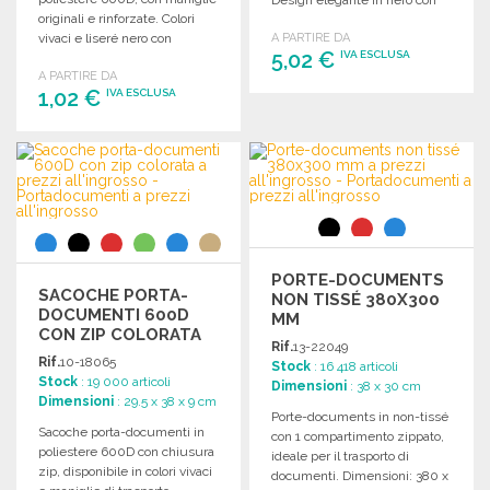
originali e rinforzate. Colori
dettagli colorati.
vivaci e liseré nero con
A PARTIRE DA
5,02 €
IVA ESCLUSA
rinforzo in metallo.
A PARTIRE DA
1,02 €
IVA ESCLUSA
ORDINARE
Richiedi un preventivo
ORDINARE
Richiedi un preventivo
PORTE-DOCUMENTS
SACOCHE PORTA-
NON TISSÉ 380X300
DOCUMENTI 600D
MM
CON ZIP COLORATA
Rif.
13-22049
Rif.
10-18065
Stock
: 16 418 articoli
Stock
: 19 000 articoli
Dimensioni
: 38 x 30 cm
Dimensioni
: 29.5 x 38 x 9 cm
Porte-documents in non-tissé
Sacoche porta-documenti in
con 1 compartimento zippato,
poliestere 600D con chiusura
ideale per il trasporto di
zip, disponibile in colori vivaci
documenti. Dimensioni: 380 x