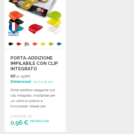
PORTA-ADDIZIONE
IMPILABILE CON CLIP
INTEGRATO
Rif.
11-19786
Dimensioni
: 10.7 x 11 cm
Porte-addition elegante con
clip integrato, impilabile per
un utilizzo pratico e
funzionale. Ideale per
ristoranti e attività
A PARTIRE DA
commerciali.
0,96 €
IVA ESCLUSA