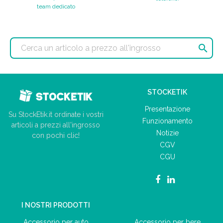
team dedicato

STOCKETIK
Presentazione
Su StockEtik.it ordinate i vostri
Funzionamento
articoli a prezzi all'ingrosso
Notizie
con pochi clic!
CGV
CGU
I NOSTRI PRODOTTI
Accessorio per auto
Accessorio per bere