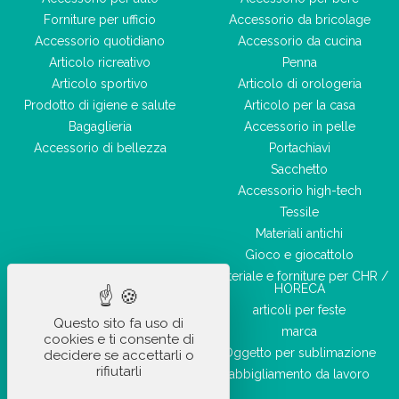
Forniture per ufficio
Accessorio da bricolage
Accessorio quotidiano
Accessorio da cucina
Articolo ricreativo
Penna
Articolo sportivo
Articolo di orologeria
Prodotto di igiene e salute
Articolo per la casa
Bagaglieria
Accessorio in pelle
Accessorio di bellezza
Portachiavi
Sacchetto
Accessorio high-tech
Tessile
Materiali antichi
Gioco e giocattolo
Materiale e forniture per CHR /
HORECA
articoli per feste
Questo sito fa uso di
marca
cookies e ti consente di
Oggetto per sublimazione
decidere se accettarli o
rifiutarli
abbigliamento da lavoro