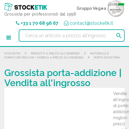
Pannello di gestione dei cookies
Gruppo Vegea
Grossista per professionisti dal 1998
+33 1 70 68 96 67
contact@stocketik.it

>
>
STOCKETIK
PRODOTTI A PREZZI ALL'INGROSSO
MATERIALE E
>
FORNITURE PER CHR / HORECA A PREZZI ALL'INGROSSO
PORTA-SCONTRINI
Grossista porta-addizione |
Vendita all'ingrosso
Vendita
all'ingr
di porte
addizioni
migliori
prezzi