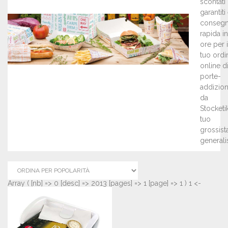
scontati
garantiti
conseg
rapida i
ore per i
tuo ordi
online d
porte-
addizion
da
Stocketik,
tuo
grossist
generalis
Array ( [nb] => 0 [desc] => 2013 [pages] => 1 [page] => 1 ) 1 <-