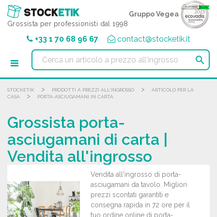
Pannello di gestione dei cookies
Gruppo Vegea
Grossista per professionisti dal 1998
+33 1 70 68 96 67
contact@stocketik.it

>
>
STOCKETIK
PRODOTTI A PREZZI ALL'INGROSSO
ARTICOLO PER LA
>
CASA
PORTA-ASCIUGAMANI IN CARTA
Grossista porta-
asciugamani di carta |
Vendita all'ingrosso
Vendita all'ingrosso di porta-
asciugamani da tavolo. Migliori
prezzi scontati garantiti e
consegna rapida in 72 ore per il
tuo ordine online di porta-