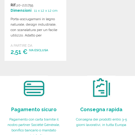
PREZZI
Rif.
10-221755
ALL'INGROSSO
Dimensioni
: 11 x 12 x 12 cm
Porta-asciugamani in legno
naturale, design industriale,
con scanalatura per un facile
utilizzo. Adatto per
asciugamani di 10,5x10,5 cm.
A PARTIRE DA
2,51 €
IVA ESCLUSA
ORDINARE
Richiedi un preventivo
Pagamento sicuro
Consegna rapida
Pagamento con carta tramite il
Consegna dei prodotti entro 3-5
nostro partner Société Générale,
giorni lavorativi, in tutta Europa
bonifico bancario o mandato