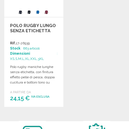
POLO RUGBY LUNGO
SENZA ETICHETTA
Rif.
17-26939
Stock
: 663 articoli
Dimensioni
:
XS,S,M,L,XL,XXL,3XL
Polo rugby maniche lunghe
senza etichetta, con finitura
effetto pelle di pesca, doppia
cucitura e bottoni tono su
tono.
A PARTIRE DA
24,15 €
IVA ESCLUSA
ORDINARE
Richiedi un preventivo