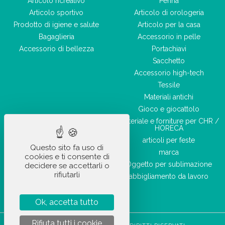
Articolo ricreativo
Penna
Articolo sportivo
Articolo di orologeria
Prodotto di igiene e salute
Articolo per la casa
Bagaglieria
Accessorio in pelle
Accessorio di bellezza
Portachiavi
Sacchetto
Accessorio high-tech
Tessile
Materiali antichi
Gioco e giocattolo
Materiale e forniture per CHR /
HORECA
articoli per feste
Questo sito fa uso di
marca
cookies e ti consente di
Oggetto per sublimazione
decidere se accettarli o
rifiutarli
abbigliamento da lavoro
Ok, accetta tutto
Rifiuta tutti i cookie