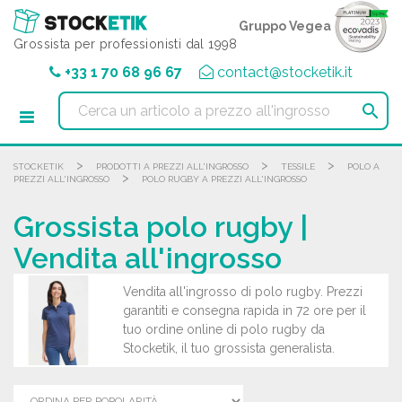
Pannello di gestione dei cookies
Gruppo Vegea
Grossista per professionisti dal 1998
+33 1 70 68 96 67
contact@stocketik.it

>
>
>
STOCKETIK
PRODOTTI A PREZZI ALL'INGROSSO
TESSILE
POLO A
>
PREZZI ALL'INGROSSO
POLO RUGBY A PREZZI ALL'INGROSSO
Grossista polo rugby |
Vendita all'ingrosso
Vendita all'ingrosso di polo rugby. Prezzi
garantiti e consegna rapida in 72 ore per il
tuo ordine online di polo rugby da
Stocketik, il tuo grossista generalista.