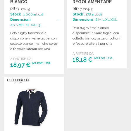
BIANCO
REGOLAMENTARE
BIANCO
Rif.
17-26445
Rif.
17-26447
Stock
: 1 006 articoli
Stock
: 178 articoli
Dimensioni
:
Dimensioni
: S,M,L,XL,XXL
XS,S,M,L,XL,XXL,3...
Polo rugby tradizionale
Polo rugby tradizionale
disponibile in varie taglie, con
disponibile in varie taglie, con
colletto bianco, patta di bottoni
colletto bianco, maniche corte
e fessure laterali per una
e fessure laterali per una
vestibilità comoda.
A PARTIRE DA
vestibilità comoda.
18,18 €
IVA ESCLUSA
A PARTIRE DA
18,97 €
IVA ESCLUSA
ORDINARE
ORDINARE
Richiedi un preventivo
Richiedi un preventivo