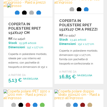
Richiedi un preventivo
Richiedi un preventivo
COPERTA IN
COPERTA IN
POLIESTERE RPET
POLIESTERE RPET
152X127 CM A PREZZI
152X127 CM
ALL'INGROSSO
Rif.
04-44947
Rif.
04-44946
Stock
: 13 411 articoli
Stock
: 15 528 articoli
Dimensioni
: 152 x 127 cm
Dimensioni
: 152 x 127 cm
Coperta in poliestere morbido,
Coperta in poliestere morbido,
dimensioni 152 x 127 cm,
ideale per uso interno ed
fornita con pochette di
esterno, con pochette di
trasporto e confezionata in
trasporto e dimensioni di 152 x
sacchetto riciclato.
127 cm.
A PARTIRE DA
A PARTIRE DA
16,85 €
IVA ESCLUSA
5,13 €
IVA ESCLUSA
ORDINARE
ORDINARE
Richiedi un preventivo
Richiedi un preventivo