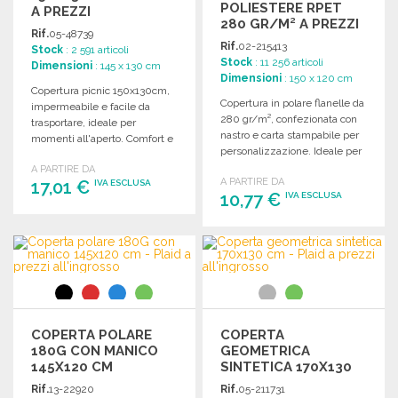
POLIESTERE RPET
A PREZZI
280 GR/M² A PREZZI
ALL'INGROSSO
Rif.
05-48739
ALL'INGROSSO
Rif.
02-215413
Stock
: 2 591 articoli
Stock
: 11 256 articoli
Dimensioni
: 145 x 130 cm
Dimensioni
: 150 x 120 cm
Copertura picnic 150x130cm,
Copertura in polare flanelle da
impermeabile e facile da
280 gr/m², confezionata con
trasportare, ideale per
nastro e carta stampabile per
momenti all'aperto. Comfort e
personalizzazione. Ideale per
praticità per ogni occasione.
eventi e regali.
A PARTIRE DA
A PARTIRE DA
17,01 €
IVA ESCLUSA
10,77 €
IVA ESCLUSA
ORDINARE
ORDINARE
Richiedi un preventivo
Richiedi un preventivo
COPERTA POLARE
COPERTA
180G CON MANICO
GEOMETRICA
145X120 CM
SINTETICA 170X130
CM
Rif.
13-22920
Rif.
05-211731