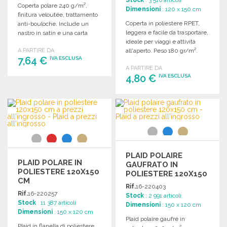
Coperta polare 240 g/m²,
Dimensioni
: 120 x 150 cm
finitura veloutée, trattamento
Coperta in poliestere RPET,
anti-bouloche. Include un
leggera e facile da trasportare,
nastro in satin e una carta
ideale per viaggi e attività
personalizzabile. 1500 x 1200
A PARTIRE DA
all'aperto. Peso 180 gr/m².
mm.
7,64 €
IVA ESCLUSA
A PARTIRE DA
4,80 €
IVA ESCLUSA
ORDINARE
Richiedi un preventivo
ORDINARE
Richiedi un preventivo
PLAID POLAIRE
PLAID POLARE IN
GAUFRATO IN
POLIESTERE 120X150
POLIESTERE 120X150
CM
CM
Rif.
16-220403
Rif.
16-220257
Stock
: 2 991 articoli
Stock
: 11 387 articoli
Dimensioni
: 150 x 120 cm
Dimensioni
: 150 x 120 cm
Plaid polaire gaufré in
Plaid in flanella di poliestere