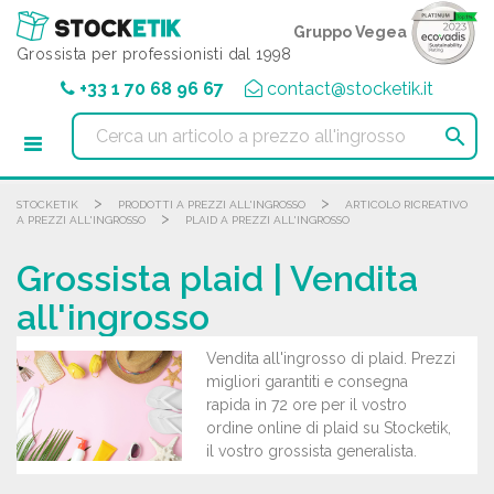
Pannello di gestione dei cookies
Gruppo Vegea
Grossista per professionisti dal 1998
+33 1 70 68 96 67
contact@stocketik.it

>
>
STOCKETIK
PRODOTTI A PREZZI ALL'INGROSSO
ARTICOLO RICREATIVO
>
A PREZZI ALL'INGROSSO
PLAID A PREZZI ALL'INGROSSO
Grossista plaid | Vendita
all'ingrosso
Vendita all'ingrosso di plaid. Prezzi
migliori garantiti e consegna
rapida in 72 ore per il vostro
ordine online di plaid su Stocketik,
il vostro grossista generalista.