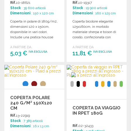
Rif.
10-18621
Rif.
10-19317
Stock
: 39 600 articoli
Stock
: 19 900 articoli
Dimensioni
: 150 x 120 cm
Dimensioni
: 160 x 125 cm
Coperta in polare di 180g/m2,
Coperta bicolore elegante
dimensioni 120 x 150cm,
125x160cm, in morbido
disponibile in vari colori.
materiale sherpa e toison di
Include una pratica housse
corallo, confezionata con
con chiusura a corda.
nastro per una facile
A PARTIRE DA
A PARTIRE DA
presentazione.
5,03 €
11,81 €
IVA ESCLUSA
IVA ESCLUSA
ORDINARE
ORDINARE
Richiedi un preventivo
Richiedi un preventivo
COPERTA POLARE
240 G/M² 150X120
COPERTA DA VIAGGIO
CM
IN RPET 180G
Rif.
13-22919
Stock
: 7 389 articoli
Rif.
02-32433
Dimensioni
: 16 x 13 cm
Stock
: 3 516 articoli