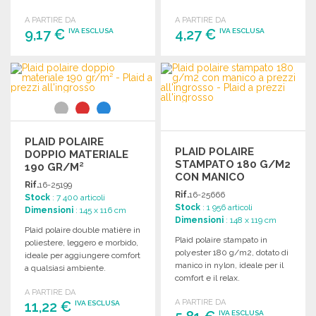
sacchetto regalo.
coordinato.
A PARTIRE DA
A PARTIRE DA
9,17 €
4,27 €
IVA ESCLUSA
IVA ESCLUSA
ORDINARE
ORDINARE
Richiedi un preventivo
Richiedi un preventivo
PLAID POLAIRE
PLAID POLAIRE
DOPPIO MATERIALE
STAMPATO 180 G/M2
190 GR/M²
CON MANICO
Rif.
16-25199
Rif.
16-25666
Stock
: 7 400 articoli
Stock
: 1 956 articoli
Dimensioni
: 145 x 116 cm
Dimensioni
: 148 x 119 cm
Plaid polaire double matière in
Plaid polaire stampato in
poliestere, leggero e morbido,
polyester 180 g/m2, dotato di
ideale per aggiungere comfort
manico in nylon, ideale per il
a qualsiasi ambiente.
comfort e il relax.
A PARTIRE DA
A PARTIRE DA
11,22 €
IVA ESCLUSA
IVA ESCLUSA