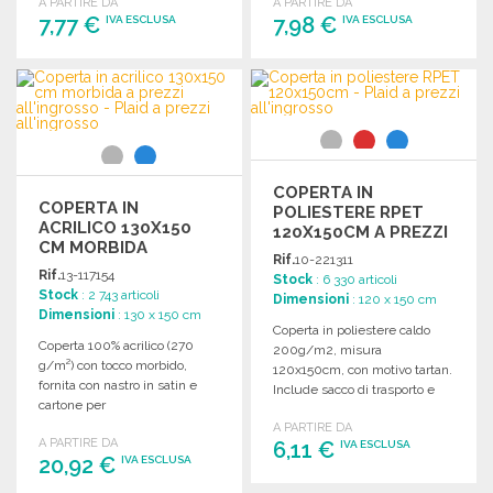
A PARTIRE DA
A PARTIRE DA
confezione in cartone.
7,77 €
7,98 €
IVA ESCLUSA
IVA ESCLUSA
ORDINARE
ORDINARE
Richiedi un preventivo
Richiedi un preventivo
COPERTA IN
COPERTA IN
POLIESTERE RPET
ACRILICO 130X150
120X150CM A PREZZI
CM MORBIDA
ALL'INGROSSO
Rif.
10-221311
Rif.
13-117154
Stock
: 6 330 articoli
Stock
: 2 743 articoli
Dimensioni
: 120 x 150 cm
Dimensioni
: 130 x 150 cm
Coperta in poliestere caldo
Coperta 100% acrilico (270
200g/m2, misura
g/m²) con tocco morbido,
120x150cm, con motivo tartan.
fornita con nastro in satin e
Include sacco di trasporto e
cartone per
chiusura automatica.
personalizzazione.
A PARTIRE DA
A PARTIRE DA
Dimensioni: 1300 x 1500 mm.
6,11 €
IVA ESCLUSA
20,92 €
IVA ESCLUSA