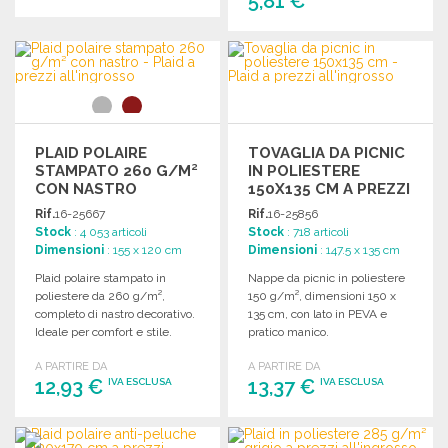
5,81 €
ORDINARE
ORDINARE
Richiedi un preventivo
Richiedi un preventivo
PLAID POLAIRE
TOVAGLIA DA PICNIC
STAMPATO 260 G/M²
IN POLIESTERE
CON NASTRO
150X135 CM A PREZZI
ALL'INGROSSO
Rif.
16-25667
Rif.
16-25856
Stock
: 4 053 articoli
Stock
: 718 articoli
Dimensioni
: 155 x 120 cm
Dimensioni
: 147.5 x 135 cm
Plaid polaire stampato in
Nappe da picnic in poliestere
poliestere da 260 g/m²,
150 g/m², dimensioni 150 x
completo di nastro decorativo.
135 cm, con lato in PEVA e
Ideale per comfort e stile.
pratico manico.
A PARTIRE DA
A PARTIRE DA
12,93 €
13,37 €
IVA ESCLUSA
IVA ESCLUSA
ORDINARE
ORDINARE