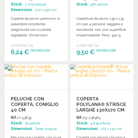
Stock
: 2 205 articoli
Stock
: 467 articoli
Dimensioni
: 120 x 150 cm
Coperta da picnic premium in
Copertura da picnic 135 x 135
poliestere resistente,
cm per 4 persone, leggera e
pieghevole con custodia
resistente, con una superficie
regolabile. Dimensioni
impermeabile. Peso: 450 g.
120x150 cm, facile da
A PARTIRE DA
A PARTIRE DA
trasportare.
6,24 €
9,50 €
IVA ESCLUSA
IVA ESCLUSA
ORDINARE
ORDINARE
Richiedi un preventivo
Richiedi un preventivo
PELUCHE CON
COPERTA
COPERTA, CONIGLIO
POLYLANA® STRISCE
40 CM
LARGHE 130X170 CM
A PREZZI
Rif.
17-43839
Rif.
05-238484
ALL'INGROSSO
Stock
: 79 articoli
Stock
: 4 839 articoli
Dimensioni
: Taille unique
Dimensioni
: 170 x 130 cm
Peluche con coperta, chiusura
Coperta con design classico a