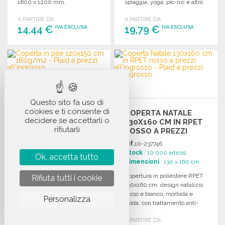
1600 x 1200 mm.
spiaggia, yoga, pic-nic e altro.
Lavabile in macchina.
A PARTIRE DA
A PARTIRE DA
14,44 €
19,79 €
IVA ESCLUSA
IVA ESCLUSA
ORDINARE
ORDINARE
Richiedi un preventivo
Richiedi un preventivo
Questo sito fa uso di
COPERTA IN PILE
cookies e ti consente di
COPERTA NATALE
120X150 CM
decidere se accettarli o
130X160 CM IN RPET
180G/M2
rifiutarli
ROSSO A PREZZI
Rif.
10-17811
ALL'INGROSSO
Rif.
10-237746
Stock
: 47 516 articoli
Stock
: 10 000 articoli
Dimensioni
: 150 x 120 cm
Ok, accetta tutto
Dimensioni
: 130 x 160 cm
Coperta polare 120 x 150 cm,
Copertura in poliestere RPET
Rifiuta tutti i cookie
disponibile in vari colori,
130x160 cm, design natalizio
realizzata in tessuto fleece
rosso e bianco, morbida e
anti-boulochage da 180 g/m².
Personalizza
calda, con trattamento anti-
boulochage. Presentata in
A PARTIRE DA
A PARTIRE DA
3,70 €
scatola.
IVA ESCLUSA