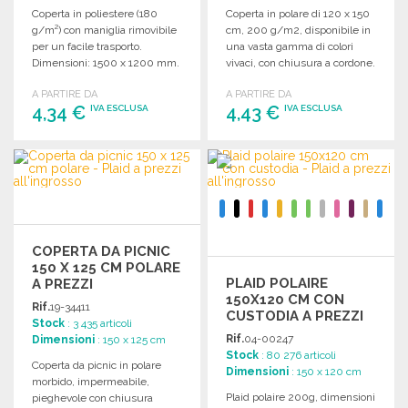
Coperta in poliestere (180
Coperta in polare di 120 x 150
g/m²) con maniglia rimovibile
cm, 200 g/m2, disponibile in
per un facile trasporto.
una vasta gamma di colori
Dimensioni: 1500 x 1200 mm.
vivaci, con chiusura a cordone.
Disponibile in vari colori.
A PARTIRE DA
A PARTIRE DA
4,34 €
4,43 €
IVA ESCLUSA
IVA ESCLUSA
ORDINARE
ORDINARE
Richiedi un preventivo
Richiedi un preventivo
COPERTA DA PICNIC
150 X 125 CM POLARE
PLAID POLAIRE
A PREZZI
150X120 CM CON
ALL'INGROSSO
Rif.
19-34411
CUSTODIA A PREZZI
Stock
: 3 435 articoli
ALL'INGROSSO
Rif.
04-00247
Dimensioni
: 150 x 125 cm
Stock
: 80 276 articoli
Coperta da picnic in polare
Dimensioni
: 150 x 120 cm
morbido, impermeabile,
Plaid polaire 200g, dimensioni
pieghevole con chiusura