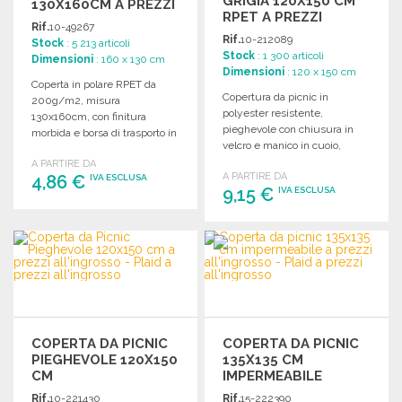
GRIGIA 120X150 CM
130X160CM A PREZZI
RPET A PREZZI
ALL'INGROSSO
Rif.
10-49267
ALL'INGROSSO
Rif.
10-212089
Stock
: 5 213 articoli
Stock
: 1 300 articoli
Dimensioni
: 160 x 130 cm
Dimensioni
: 120 x 150 cm
Coperta in polare RPET da
Copertura da picnic in
200g/m2, misura
polyester resistente,
130x160cm, con finitura
pieghevole con chiusura in
morbida e borsa di trasporto in
velcro e manico in cuoio,
cotone inclusa.
dimensioni 120x150 cm.
A PARTIRE DA
A PARTIRE DA
4,86 €
IVA ESCLUSA
9,15 €
IVA ESCLUSA
ORDINARE
ORDINARE
Richiedi un preventivo
Richiedi un preventivo
COPERTA DA PICNIC
COPERTA DA PICNIC
PIEGHEVOLE 120X150
135X135 CM
CM
IMPERMEABILE
Rif.
10-221430
Rif.
15-222390