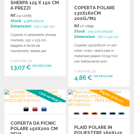
SHERPA 125 X 150 CM
COPERTA POLARE
A PREZZI
130X160CM
ALL'INGROSSO
Rif.
04-12565
200G/M2
Stock
: 9 586 articoli
Rif.
10-16991
Dimensioni
: 125 x 150 cm
Stock
: 105 000 articoli
Coperta in poliestere sherpa
Dimensioni
: 160 x 130 cm
morbido, 150 x 125 cm,
Coperta 130x160cm in vari
leggera e facile da
colori vivaci, realizzata in
mantenere, ideale per
materiale polare 200g/m2,
riscaldarsi rapidamente.
A PARTIRE DA
con trattamento anti-
13,07 €
IVA ESCLUSA
boulochage e maniglia con
A PARTIRE DA
velcro.
4,86 €
IVA ESCLUSA
ORDINARE
Richiedi un preventivo
ORDINARE
Miglior prezzo
I più venduti #3
Richiedi un preventivo
COPERTA DA PICNIC
PLAID POLARE IN
POLARE 150X200 CM
POLIESTERE 160X125
PEVA