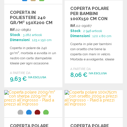
COPERTA POLARE
COPERTA IN
PER BAMBINI
POLIESTERE 240
100X150 CM CON
GR/M² 150X200 CM
ORSO
Rif.
02-09087
Rif.
02-08982
Stock
: 2 946 articoli
Stock
: 3 282 articoli
Dimensioni
: 120 x 80 cm
Dimensioni
: 125 x 150 cm
Coperta in pile per bambini
Coperta in polare da 240
con orsetto che tiene la
gr/m², morbida e avvolta in un
coperta con mani in velcro.
nastro con carta stampabile.
Morbida e avvolgente, ideale
Ideale per ogni occasione.
per il comfort.
A PARTIRE DA
A PARTIRE DA
8,06 €
IVA ESCLUSA
9,63 €
IVA ESCLUSA
ORDINARE
ORDINARE
Richiedi un preventivo
Richiedi un preventivo
COPERTA POLARE
COPERTA POLARE