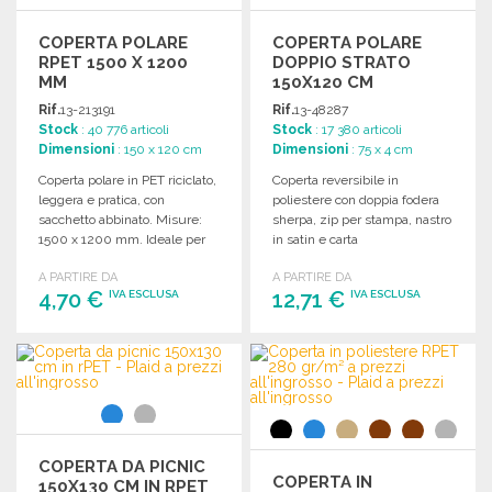
COPERTA POLARE
COPERTA POLARE
RPET 1500 X 1200
DOPPIO STRATO
MM
150X120 CM
Rif.
13-213191
Rif.
13-48287
Stock
: 40 776 articoli
Stock
: 17 380 articoli
Dimensioni
: 150 x 120 cm
Dimensioni
: 75 x 4 cm
Coperta polare in PET riciclato,
Coperta reversibile in
leggera e pratica, con
poliestere con doppia fodera
sacchetto abbinato. Misure:
sherpa, zip per stampa, nastro
1500 x 1200 mm. Ideale per
in satin e carta
uso esterno.
personalizzabile inclusi.
A PARTIRE DA
A PARTIRE DA
Dimensioni: 1500 x 1200 mm.
4,70 €
12,71 €
IVA ESCLUSA
IVA ESCLUSA
ORDINARE
ORDINARE
Richiedi un preventivo
Richiedi un preventivo
COPERTA DA PICNIC
COPERTA IN
150X130 CM IN RPET