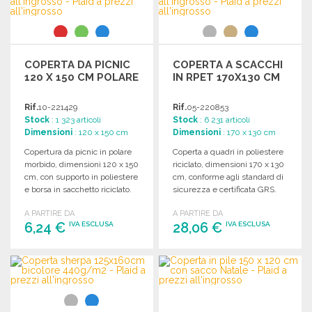
COPERTA DA PICNIC
COPERTA A SCACCHI
120 X 150 CM POLARE
IN RPET 170X130 CM
Rif.
10-221429
Rif.
05-220853
Stock
: 1 323 articoli
Stock
: 6 231 articoli
Dimensioni
: 120 x 150 cm
Dimensioni
: 170 x 130 cm
Copertura da picnic in polare
Coperta a quadri in poliestere
morbido, dimensioni 120 x 150
riciclato, dimensioni 170 x 130
cm, con supporto in poliestere
cm, conforme agli standard di
e borsa in sacchetto riciclato.
sicurezza e certificata GRS.
A PARTIRE DA
A PARTIRE DA
6,24 €
28,06 €
IVA ESCLUSA
IVA ESCLUSA
ORDINARE
ORDINARE
Richiedi un preventivo
Richiedi un preventivo