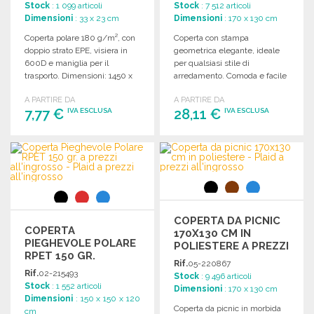
Stock
: 1 099 articoli
Stock
: 7 512 articoli
Dimensioni
: 33 x 23 cm
Dimensioni
: 170 x 130 cm
Coperta polare 180 g/m², con
Coperta con stampa
doppio strato EPE, visiera in
geometrica elegante, ideale
600D e maniglia per il
per qualsiasi stile di
trasporto. Dimensioni: 1450 x
arredamento. Comoda e facile
1200 mm.
da pulire. Dimensioni: 170 x
A PARTIRE DA
A PARTIRE DA
130 cm.
7,77 €
28,11 €
IVA ESCLUSA
IVA ESCLUSA
ORDINARE
ORDINARE
Richiedi un preventivo
Richiedi un preventivo
COPERTA DA PICNIC
COPERTA
170X130 CM IN
PIEGHEVOLE POLARE
POLIESTERE A PREZZI
RPET 150 GR.
ALL'INGROSSO
Rif.
05-220867
Rif.
02-215493
Stock
: 9 496 articoli
Stock
: 1 552 articoli
Dimensioni
: 170 x 130 cm
Dimensioni
: 150 x 150 x 120
Coperta da picnic in morbida
cm