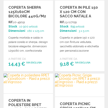
COPERTA SHERPA
COPERTA IN PILE 150
125X160CM
X 120 CM CON
BICOLORE 440G/M2
SACCO NATALE A
A PREZZI
PREZZI
Rif.
10-49051
Rif.
13-117091
ALL'INGROSSO
ALL'INGROSSO
Stock
: 10 900 articoli
Stock
: 899 articoli
Dimensioni
: 160 x 125 cm
Dimensioni
: 3 x 5 cm
Coperta morbida e calda in
Coperta in polare 150 x 120
polare corallo e sherpa, design
cm con finitura vellutata,
bicolore elegante, dimensioni
sacchetto abbinato e etichetta
125x160 cm, confezionata
per personalizzazione
singolarmente.
inclusa.
A PARTIRE DA
A PARTIRE DA
14,43 €
9,18 €
IVA ESCLUSA
IVA ESCLUSA
ORDINARE
ORDINARE
Richiedi un preventivo
Richiedi un preventivo
COPERTA IN
COPERTA PICNIC
POLIESTERE RPET