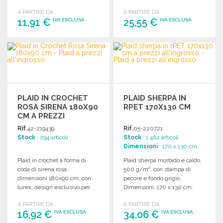
135 cm.
170 x 130 cm.
A PARTIRE DA
A PARTIRE DA
11,91 €
25,55 €
IVA ESCLUSA
IVA ESCLUSA
ORDINARE
ORDINARE
Richiedi un preventivo
Richiedi un preventivo
PLAID IN CROCHET
PLAID SHERPA IN
ROSA SIRENA 180X90
RPET 170X130 CM
CM A PREZZI
ALL'INGROSSO
Rif.
42-219439
Rif.
05-220721
Stock
: 294 articoli
Stock
: 1 462 articoli
Dimensioni
: 170 x 130 cm
Plaid in crochet a forma di
Plaid sherpa morbido e caldo,
coda di sirena rosa,
500 g/m², con stampa di
dimensioni 180x90 cm, con
pecore e fondo grigio.
lurex, design esclusivo per
Dimensioni: 170 x 130 cm.
eventi e decorazioni.
A PARTIRE DA
A PARTIRE DA
16,92 €
34,06 €
IVA ESCLUSA
IVA ESCLUSA