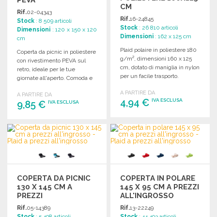
CM
Rif.
02-04343
Rif.
16-24845
Stock
: 8 509 articoli
Stock
: 26 810 articoli
Dimensioni
: 120 x 150 x 120
Dimensioni
: 162 x 125 cm
cm
Plaid polaire in poliestere 180
Coperta da picnic in poliestere
g/m², dimensioni 160 x 125
con rivestimento PEVA sul
cm, dotato di maniglia in nylon
retro, ideale per le tue
per un facile trasporto.
giornate all'aperto. Comoda e
resistente.
A PARTIRE DA
A PARTIRE DA
4,94 €
IVA ESCLUSA
9,85 €
IVA ESCLUSA
ORDINARE
ORDINARE
Richiedi un preventivo
Richiedi un preventivo
COPERTA DA PICNIC
COPERTA IN POLARE
130 X 145 CM A
145 X 95 CM A PREZZI
PREZZI
ALL'INGROSSO
ALL'INGROSSO
Rif.
05-14389
Rif.
13-22249
Stock
: 5 498 articoli
Stock
: 44 493 articoli