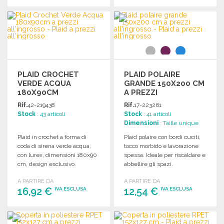
ORDINARE
ORDINARE
Richiedi un preventivo
Richiedi un preventivo
PLAID CROCHET
PLAID POLAIRE
VERDE ACQUA
GRANDE 150X200 CM
180X90CM
A PREZZI
ALL'INGROSSO
Rif.
42-219438
Rif.
17-223261
Stock
: 43 articoli
Stock
: 41 articoli
Dimensioni
: Taille unique
Plaid in crochet a forma di
Plaid polaire con bordi cuciti,
coda di sirena verde acqua,
tocco morbido e lavorazione
con lurex, dimensioni 180x90
spessa. Ideale per riscaldare e
cm, design esclusivo.
abbellire gli spazi.
A PARTIRE DA
A PARTIRE DA
16,92 €
12,54 €
IVA ESCLUSA
IVA ESCLUSA
ORDINARE
ORDINARE