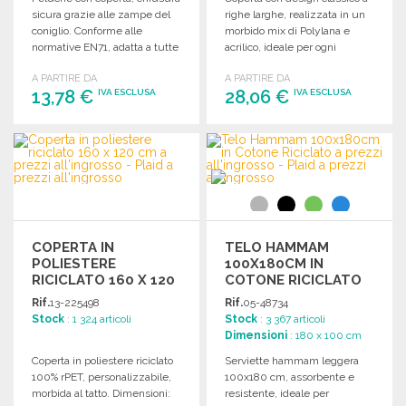
sicura grazie alle zampe del
righe larghe, realizzata in un
coniglio. Conforme alle
morbido mix di Polylana e
normative EN71, adatta a tutte
acrilico, ideale per ogni
le età.
ambiente.
A PARTIRE DA
A PARTIRE DA
13,78 €
28,06 €
IVA ESCLUSA
IVA ESCLUSA
ORDINARE
ORDINARE
Richiedi un preventivo
Richiedi un preventivo
COPERTA IN
TELO HAMMAM
POLIESTERE
100X180CM IN
RICICLATO 160 X 120
COTONE RICICLATO
CM
A PREZZI
Rif.
13-225498
Rif.
05-48734
ALL'INGROSSO
Stock
: 1 324 articoli
Stock
: 3 367 articoli
Dimensioni
: 180 x 100 cm
Coperta in poliestere riciclato
Serviette hammam leggera
100% rPET, personalizzabile,
100x180 cm, assorbente e
morbida al tatto. Dimensioni:
resistente, ideale per