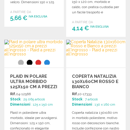
150 x 120 cm, morbido e
velcro. Dimensioni 150 x 125
caldo, con pratica custodia per
cm, peso 0,454 kg.
A PARTIRE DA
un facile trasporto e
5,66 €
IVA ESCLUSA
stoccaggio.
A PARTIRE DA
4,14 €
IVA ESCLUSA
ORDINARE
Richiedi un preventivo
ORDINARE
Richiedi un preventivo
PLAID IN POLARE
COPERTA NATALIZIA
ULTRA MORBIDO
130X160CM ROSSO E
125X150 CM A PREZZI
BIANCO
ALL'INGROSSO
Rif.
04-12566
Rif.
10-17333
Stock
: 25 065 articoli
Stock
: 7 articoli
Dimensioni
: 125 x 150 cm
Dimensioni
: 130 x 160 cm
Plaid in poliestere ultra
Coperta natalizia 130x160 cm
morbido, ideale per avvolgersi.
in morbido poliestere, motivo
Dimensioni: 125 x 150 cm,
rosso con decorazioni bianche.
confezionato in elegante
Include confezione con nastro