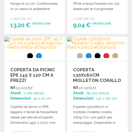
frange di 10 cm. Confezionata
PEVA e tasca frontale con zip.
in un sacco di polietilene.
Ideale per le tue giornate
all'aperto.
A PARTIRE DA
A PARTIRE DA
13,20 €
9,04 €
IVA ESCLUSA
IVA ESCLUSA
ORDINARE
ORDINARE
Richiedi un preventivo
Richiedi un preventivo
COPERTA DA PICNIC
COPERTA
EPE 145 X 120 CM A
130X160CM
PREZZI
MOLLETON CORALLO
ALL'INGROSSO
260G/M2 A PREZZI
Rif.
13-222757
Rif.
10-220172
ALL'INGROSSO
Stock
: 2 081 articoli
Stock
: 69 200 articoli
Dimensioni
: 30 x 20 cm
Dimensioni
: 130 x 160 cm
Coperta da picnic in EPE,
Coperta 130x160cm in
leggera e facile da trasportare,
morbido molleton corallo,
ideale per attività all'aperto.
260g/m2, con patch per
Dimensioni 1450 x 1200 mm.
marquaggio. Disponibile in
diverse colorazioni,