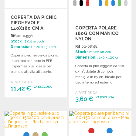
COPERTA DA PICNIC
PIEGHEVOLE
COPERTA POLARE
140X180 CM A
180G CON MANICO
PREZZI
Rif.
02-04538
NYLON
ALL'INGROSSO
Stock
: 2 931 articoli
Rif.
02-08981
Dimensioni
: 120 x 150 cm
Stock
: 21 126 articoli
Coperta pieghevole da picnic
Dimensioni
: 150 x 120 cm
in acrilico con retro in EPE
Coperta in pile leggera da 180
impermeabile. Ideale per
g/m², dotata di comoda
picnic e attività all'aperto.
maniglia in nylon. Ideale per
A PARTIRE DA
uso interno ed esterno.
11,42 €
IVA ESCLUSA
A PARTIRE DA
3,60 €
IVA ESCLUSA
ORDINARE
Richiedi un preventivo
ORDINARE
Richiedi un preventivo