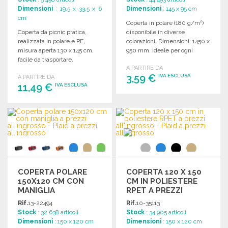
Dimensioni
: 19.5 x 33.5 x 6
Dimensioni
: 145 x 95 cm
cm
Coperta in polare (180 g/m²)
Coperta da picnic pratica,
disponibile in diverse
realizzata in polare e PE,
colorazioni. Dimensioni: 1450 x
misura aperta 130 x 145 cm,
950 mm. Ideale per ogni
facile da trasportare.
occasione.
A PARTIRE DA
3,59 €
IVA ESCLUSA
A PARTIRE DA
11,49 €
IVA ESCLUSA
ORDINARE
ORDINARE
Richiedi un preventivo
Richiedi un preventivo
COPERTA POLARE
COPERTA 120 X 150
150X120 CM CON
CM IN POLIESTERE
MANIGLIA
RPET A PREZZI
ALL'INGROSSO
Rif.
13-22494
Rif.
10-35113
Stock
: 32 638 articoli
Stock
: 34 905 articoli
Dimensioni
: 150 x 120 cm
Dimensioni
: 150 x 120 cm