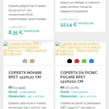
polare con dettagli in cotone e
Coperta pieghevole in polare
pelle sintetica. Facile da
da 150 gr/m², con
piegare e trasportare.
rivestimento PEVA
Dimensioni: 170x130 cm.
impermeabile, tasca frontale
A PARTIRE DA
con zip e maniglia per il
22,14 €
IVA ESCLUSA
A PARTIRE DA
trasporto.
8,35 €
IVA ESCLUSA
ORDINARE
Richiedi un preventivo
ORDINARE
Richiedi un preventivo
COPERTA MOHAIR
COPERTA DA PICNIC
RPET 152X127 CM
POLARE RPET
150X200 CM
Rif.
04-44949
Rif.
16-222185
Stock
: 3 264 articoli
Stock
: 7 627 articoli
Dimensioni
: 152 x 127 cm
Dimensioni
: 150 x 120 cm
Coperta ultra-dura in mohair,
Coperta da picnic in poliestere
dimensioni 152 x 127 cm, con
rPET, 150g/m², con retro in