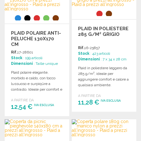
Richiedi un preventivo
Richiedi un preventivo
PLAID IN POLIESTERE
PLAID POLAIRE ANTI-
285 G/M² GRIGIO
PELUCHE 130X170
CM
Rif.
16-25857
Rif.
17-28601
Stock
: 423 articoli
Stock
: 199 articoli
Dimensioni
: 7 x 34 x 28 cm
Dimensioni
: Taille unique
Plaid in poliestere leggero da
Plaid polaire elegante,
285 g/m², ideale per
morbido e caldo, con tocco
aggiungere comfort e calore a
lussuoso e surpiqûre a
qualsiasi ambiente.
contrasto. Ideale per comfort e
Disponibile all'ingrosso.
stile.
A PARTIRE DA
A PARTIRE DA
11,28 €
IVA ESCLUSA
12,54 €
IVA ESCLUSA
ORDINARE
ORDINARE
Richiedi un preventivo
Richiedi un preventivo