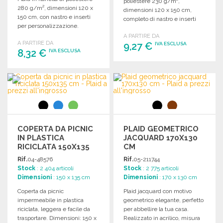
poliestere 230 g/m²,
280 g/m², dimensioni 120 x
dimensioni 120 x 150 cm,
150 cm, con nastro e inserti
completo di nastro e inserti
per personalizzazione.
per personalizzazione.
A PARTIRE DA
A PARTIRE DA
9,27 €
IVA ESCLUSA
8,32 €
IVA ESCLUSA
ORDINARE
ORDINARE
Richiedi un preventivo
Richiedi un preventivo
COPERTA DA PICNIC
PLAID GEOMETRICO
IN PLASTICA
JACQUARD 170X130
RICICLATA 150X135
CM
CM
Rif.
04-48576
Rif.
05-211744
Stock
: 2 404 articoli
Stock
: 2 775 articoli
Dimensioni
: 150 x 135 cm
Dimensioni
: 170 x 130 cm
Coperta da picnic
Plaid jacquard con motivo
impermeabile in plastica
geometrico elegante, perfetto
riciclata, leggera e facile da
per abbellire la tua casa.
trasportare. Dimensioni: 150 x
Realizzato in acrilico, misura