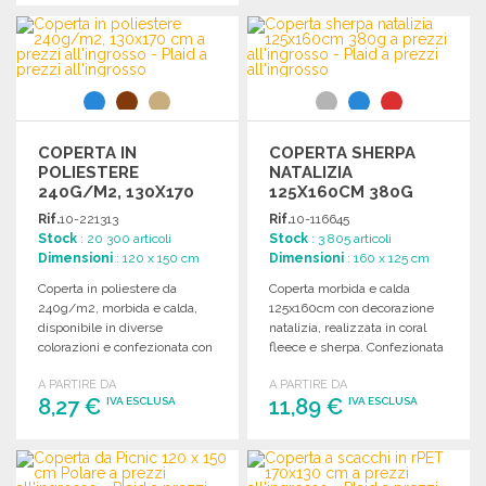
ORDINARE
ORDINARE
Richiedi un preventivo
Richiedi un preventivo
COPERTA IN
COPERTA SHERPA
POLIESTERE
NATALIZIA
240G/M2, 130X170
125X160CM 380G
CM
Rif.
10-221313
Rif.
10-116645
Stock
: 20 300 articoli
Stock
: 3 805 articoli
Dimensioni
: 120 x 150 cm
Dimensioni
: 160 x 125 cm
Coperta in poliestere da
Coperta morbida e calda
240g/m2, morbida e calda,
125x160cm con decorazione
disponibile in diverse
natalizia, realizzata in coral
colorazioni e confezionata con
fleece e sherpa. Confezionata
nastro e carta.
con nastro adesivo.
A PARTIRE DA
A PARTIRE DA
8,27 €
11,89 €
IVA ESCLUSA
IVA ESCLUSA
ORDINARE
ORDINARE
Richiedi un preventivo
Richiedi un preventivo