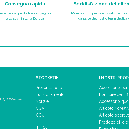
Consegna rapida
Soddisfazione del clie
nsegna dei prodotti entro 3-5 giorni
Monitoraggio personalizzato del tuo 
lavorativi, in tutta Europa
da parte del nostro team dedicat
STOCKETIK
I NOSTRI PRO
Presentazione
Accessorio per 
Funzionamento
Forniture per uff
ll'ingrosso con
Notizie
Accessorio quo
CGV
Articolo ricreati
CGU
Articolo sportiv
Prodotto di igie
Bagaglieria