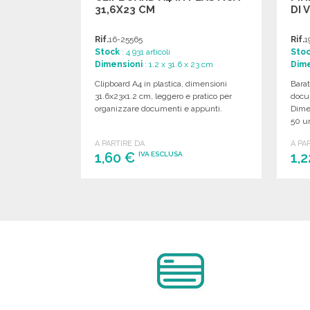
31,6X23 CM
DI 
Rif.
16-25565
Rif.
1
Stock
: 4 931 articoli
Sto
Dimensioni
: 1.2 x 31.6 x 23 cm
Dime
Clipboard A4 in plastica, dimensioni
Barat
31.6x23x1.2 cm, leggero e pratico per
docum
organizzare documenti e appunti.
Dime
50 un
A PARTIRE DA
A PA
1,60 €
1,
IVA ESCLUSA
ORDINARE
Richiedi un preventivo