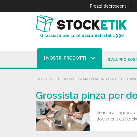
Pannello di gestione dei cookies
Prezzi decrescenti
Grossista per professionisti dal 1998
I NOSTRI PRODOTTI
SVILUPPO SOST
>
>
STOCKETIK
PRODOTTI A PREZZI ALL'INGROSSO
FORNI
Grossista pinza per do
Vendita all'ingrosso 
documenti da Stocketi