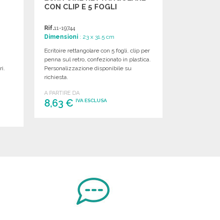
CON CLIP E 5 FOGLI
Rif.
11-19744
Dimensioni
: 23 x 31.5 cm
Ecritoire rettangolare con 5 fogli, clip per
penna sul retro, confezionato in plastica.
i.
Personalizzazione disponibile su
richiesta.
A PARTIRE DA
8,63 €
IVA ESCLUSA
ORDINARE
Richiedi un preventivo