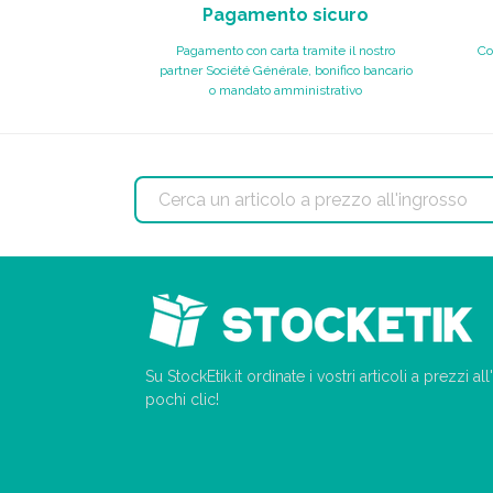
Pagamento sicuro
Pagamento con carta tramite il nostro
Co
partner Société Générale, bonifico bancario
o mandato amministrativo
Su StockEtik.it ordinate i vostri articoli a prezzi a
pochi clic!