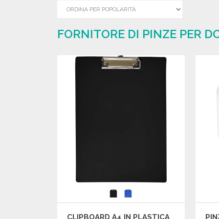
FORNITORE DI PINZE PER D
CLIPBOARD A4 IN PLASTICA
PIN