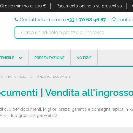
Ordine minimo di 100 €
Pagamento online o su preventivo
Contattaci al numero
+33 1 70 68 96 67
contac
ENIBILE
PRESENTAZIONE
NOTIZIE
>
TURE PER UFFICIO
PINZA PER DOCUMENTI
cumenti | Vendita all'ingross
di clip per documenti. Migliori prezzi garantiti e consegna rapida in 72
k, il tuo grossista generalista.