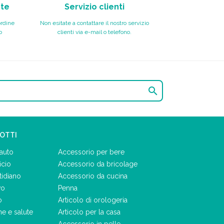
nte
Servizio clienti
ordine
Non esitate a contattare il nostro servizio
o
clienti via e-mail o telefono.

DOTTI
auto
Accessorio per bere
icio
Accessorio da bricolage
tidiano
Accessorio da cucina
vo
Penna
o
Articolo di orologeria
ne e salute
Articolo per la casa
Accessorio in pelle