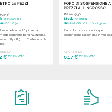
VETRO 20 PEZZI
FORO DI SOSPENSIONE A
PREZZI ALL'INGROSSO
9-34432
Rif.
10-19136
ck
: 2 899 articoli
Stock
: 35 articoli
nsioni
: 8.9 cm
Dimensioni
: 6.2 x 10 x 2.3 cm
tolo in vetro con 20 pinze da
Pinza di chiusura con foro per
enti, coperchio personalizzabile.
sospensione. Disponibile in vari color
nsioni: Ø5 x 8,9 cm. Confezione da
ità.
RTIRE DA
A PARTIRE DA
22 €
0,17 €
IVA ESCLUSA
IVA ESCLUSA
ORDINARE
ORDINARE
Richiedi un preventivo
Richiedi un preventivo