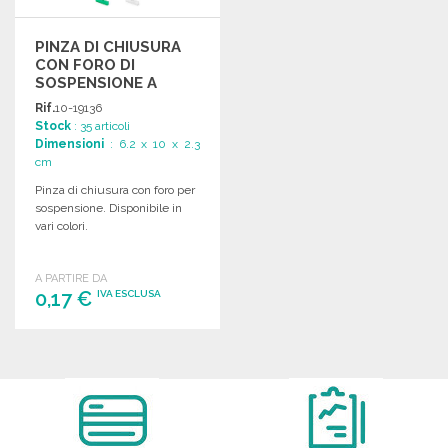
PINZA DI CHIUSURA
CON FORO DI
SOSPENSIONE A
PREZZI
Rif.
10-19136
ALL'INGROSSO
Stock
: 35 articoli
Dimensioni
: 6.2 x 10 x 2.3
cm
Pinza di chiusura con foro per
sospensione. Disponibile in
vari colori.
A PARTIRE DA
0,17 €
IVA ESCLUSA
ORDINARE
Richiedi un preventivo