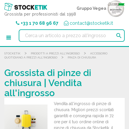
Pannello di gestione dei cookies
Gruppo Vegea
Grossista per professionisti dal 1998
+33 1 70 68 96 67
contact@stocketik.it

>
>
STOCKETIK
PRODOTTI A PREZZI ALL'INGROSSO
ACCESSORIO
>
QUOTIDIANO A PREZZI ALL'INGROSSO
PINZA DI CHIUSURA
Grossista di pinze di
chiusura | Vendita
all'ingrosso
Vendita all'ingrosso di pinze di
chiusura. Migliori prezzi scontati
garantiti e consegna rapida in 72
ore per il tuo ordine online di
pinze di chiusura da Stocketik, il