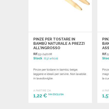
PINZE PER TOSTARE IN
PIN
BAMBÙ NATURALE A PREZZI
BA
ALL'INGROSSO
ASS
ALL
Rif.
53-242108
Rif.
5
Stock
: 837 articoli
Sto
Pinze per tostare in bambù beige,
Pinz
leggere e ideali per servire. Non lavabile
magne
in lavastoviglie.
la cu
A PARTIRE DA
A PA
1,22 €
1,
IVA ESCLUSA
ORDINARE