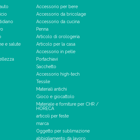
auto
Accessorio per bere
icio
Accessorio da bricolage
tidiano
Accessorio da cucina
vo
Penna
o
Articolo di orologeria
ne e salute
Articolo per la casa
Accessorio in pelle
ellezza
Portachiavi
Sacchetto
Accessorio high-tech
Tessile
Materiali antichi
Gioco e giocattolo
Materiale e forniture per CHR /
HORECA
articoli per feste
marca
Oggetto per sublimazione
abbigliamento da lavoro