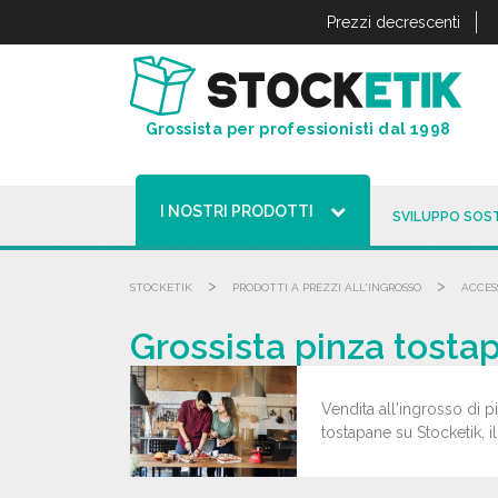
Pannello di gestione dei cookies
Prezzi decrescenti
Grossista per professionisti dal 1998
I NOSTRI PRODOTTI
SVILUPPO SOST
>
>
STOCKETIK
PRODOTTI A PREZZI ALL'INGROSSO
ACCES
Grossista pinza tostap
Vendita all'ingrosso di p
tostapane su Stocketik, il