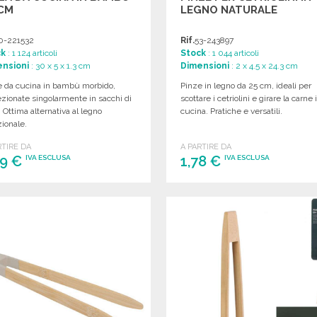
 CM
LEGNO NATURALE
0-221532
Rif.
53-243897
ck
: 1 124 articoli
Stock
: 1 044 articoli
nsioni
: 30 x 5 x 1.3 cm
Dimensioni
: 2 x 4.5 x 24.3 cm
e da cucina in bambù morbido,
Pinze in legno da 25 cm, ideali per
zionate singolarmente in sacchi di
scottare i cetriolini e girare la carne 
. Ottima alternativa al legno
cucina. Pratiche e versatili.
zionale.
RTIRE DA
A PARTIRE DA
39 €
1,78 €
IVA ESCLUSA
IVA ESCLUSA
ORDINARE
ORDINARE
Richiedi un preventivo
Richiedi un preventivo