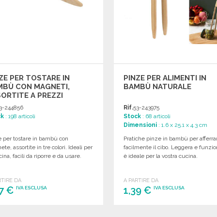
ZE PER TOSTARE IN
PINZE PER ALIMENTI IN
MBÙ CON MAGNETI,
BAMBÙ NATURALE
ORTITE A PREZZI
'INGROSSO
3-244856
Rif.
53-243975
ck
: 198 articoli
Stock
: 68 articoli
Dimensioni
: 1.6 x 25.1 x 4.3 cm
e per tostare in bambù con
Pratiche pinze in bambù per afferra
te, assortite in tre colori. Ideali per
facilmente il cibo. Leggera e funzio
cina, facili da riporre e da usare.
è ideale per la vostra cucina.
RTIRE DA
A PARTIRE DA
57 €
1,39 €
IVA ESCLUSA
IVA ESCLUSA
ORDINARE
ORDINARE