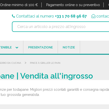
Ordine minimo di 100 €
Pagamento online o su preventivo
Contattaci al numero
+33 1 70 68 96 67
contac
ENIBILE
PRESENTAZIONE
NOTIZIE
>
SORIO DA CUCINA
PINCE À GRILLER LE PAIN
ane | Vendita all'ingrosso
inze per tostapane. Migliori prezzi scontati garantiti e consegna rapida
 tuo grossista generalista.