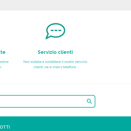
nte
Servizio clienti
ordine
Non esitate a contattare il nostro servizio
o
clienti via e-mail o telefono.

DOTTI