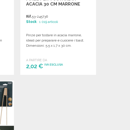
ACACIA 30 CM MARRONE
Rif.
53-245736
Stock
: 1 019 articoli
Pinze per tostare in acacia marrone,
in
ideali per preparare e cuocere i toast.
Dimensioni: 5,5 x 1,7 x 30 cm.
A PARTIRE DA
2,02 €
IVA ESCLUSA
ORDINARE
Richiedi un preventivo