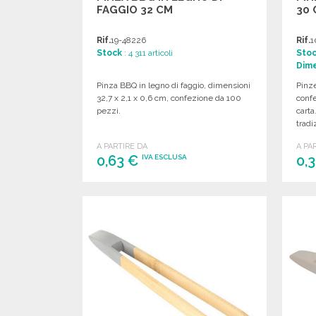
FAGGIO 32 CM
30
Rif.
19-48226
Rif.
1
Stock
: 4 311 articoli
Sto
Dime
Pinza BBQ in legno di faggio, dimensioni
Pinz
32,7 x 2,1 x 0,6 cm, confezione da 100
confe
pezzi.
carta
tradi
A PARTIRE DA
A PA
0,63 €
0,
IVA ESCLUSA
ORDINARE
Richiedi un preventivo