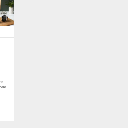
re
nale,