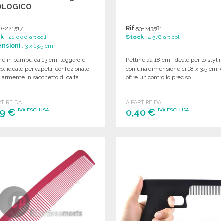
OLOGICO
0-221517
Rif.
53-243581
ck
: 21 000 articoli
Stock
: 4 578 articoli
nsioni
: 3 x 13.5 cm
ne in bambù da 13 cm, leggero e
Pettine da 18 cm, ideale per lo styli
co, ideale per capelli, confezionato
con una dimensione di 18 x 3,5 cm,
larmente in sacchetto di carta.
offre un controllo preciso.
RTIRE DA
A PARTIRE DA
39 €
0,40 €
IVA ESCLUSA
IVA ESCLUSA
ORDINARE
ORDINARE
Richiedi un preventivo
Richiedi un preventivo