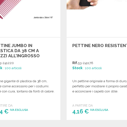
TINE JUMBO IN
PETTINE NERO RESISTEN
STICA DA 38 CM A
ZZI ALL'INGROSSO
3-241220
Rif.
53-241176
ck
: 100 articoli
Stock
: 100 articoli
ne gigante di plastica da 38 cm,
Un pettine originale a forma di duro
e come accessorio per i costumi.
perfetto per mostrare il proprio cara
 con cura, lontano da fonti di calore.
e acconciare i capelli con stile.
RTIRE DA
A PARTIRE DA
14 €
4,16 €
IVA ESCLUSA
IVA ESCLUSA
ORDINARE
ORDINARE