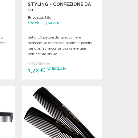
STYLING - CONFEZIONE DA
10
Rif.
53-241860
Stock
: 444 articoli
ng
Set di 10 pettini da parrucchiere
 che
resistenti al calore con pratica custodia
per una facile conservazione e una
pettinatura sicura.
A PARTIRE DA
1,72 €
IVA ESCLUSA
ORDINARE
Richiedi un preventivo