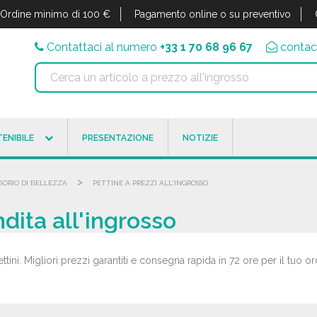
Ordine minimo di 100 €
Pagamento online o su preventivo
Contattaci al numero
+33 1 70 68 96 67
contac
ENIBILE
PRESENTAZIONE
NOTIZIE
>
SORIO DI BELLEZZA
PETTINE A PREZZI ALL'INGROSSO
ndita all'ingrosso
ttini. Migliori prezzi garantiti e consegna rapida in 72 ore per il tuo ord