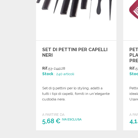
SET DI PETTINI PER CAPELLI
PET
NERI
PLA
PRE
Rif.
53-244128
Rif.
5
Stock
: 240 articoli
Sto
Set di 9 pettini per lo styling, adatti a
Petti
tutti i tipi di capelli, forniti in un'elegante
ideal
custodia nera.
Usare
A PARTIRE DA
A PA
5,68 €
4,
IVA ESCLUSA
ORDINARE