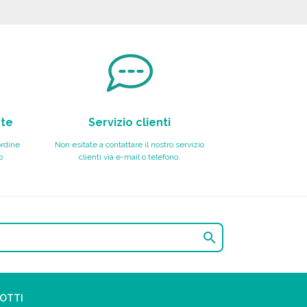
Richiedi un preventivo
nte
Servizio clienti
ordine
Non esitate a contattare il nostro servizio
o
clienti via e-mail o telefono.

DOTTI