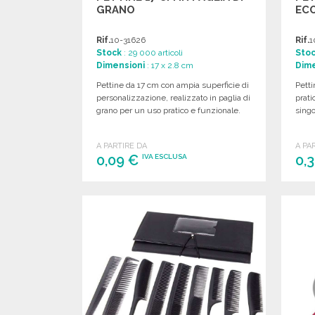
GRANO
EC
Rif.
10-31626
Rif.
1
Stock
: 29 000 articoli
Sto
Dimensioni
: 17 x 2.8 cm
Dime
Pettine da 17 cm con ampia superficie di
Petti
personalizzazione, realizzato in paglia di
prati
grano per un uso pratico e funzionale.
singo
A PARTIRE DA
A PA
0,09 €
0,
IVA ESCLUSA
ORDINARE
Richiedi un preventivo