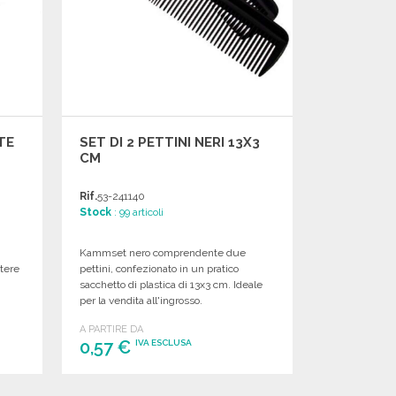
TE
SET DI 2 PETTINI NERI 13X3
CM
Rif.
53-241140
Stock
: 99 articoli
,
Kammset nero comprendente due
ttere
pettini, confezionato in un pratico
sacchetto di plastica di 13x3 cm. Ideale
per la vendita all'ingrosso.
A PARTIRE DA
0,57 €
IVA ESCLUSA
ORDINARE