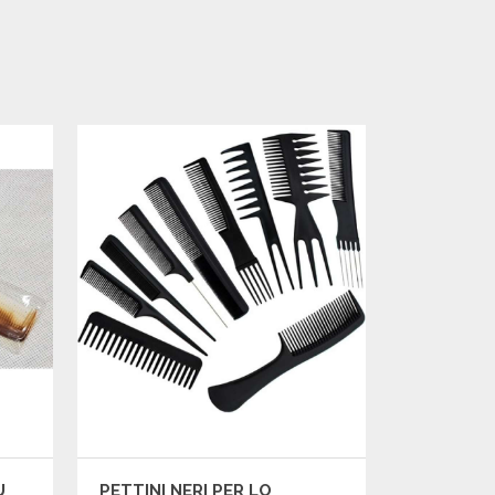
U
PETTINI NERI PER LO