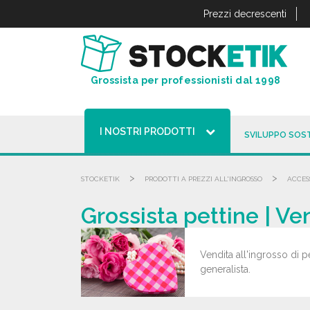
Pannello di gestione dei cookies
Prezzi decrescenti
Grossista per professionisti dal 1998
I NOSTRI PRODOTTI
SVILUPPO SOST
>
>
STOCKETIK
PRODOTTI A PREZZI ALL'INGROSSO
ACCES
Grossista pettine | Ve
Vendita all'ingrosso di pe
generalista.