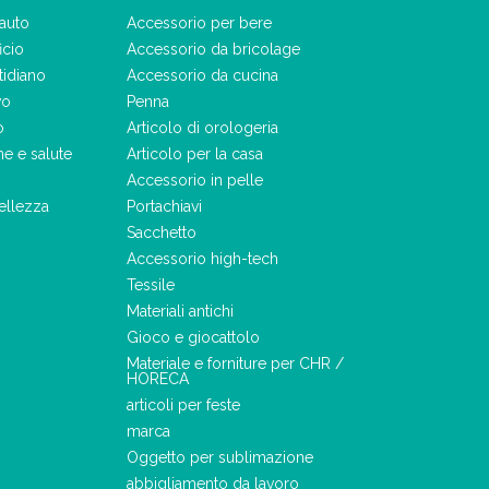
auto
Accessorio per bere
icio
Accessorio da bricolage
tidiano
Accessorio da cucina
vo
Penna
o
Articolo di orologeria
ne e salute
Articolo per la casa
Accessorio in pelle
ellezza
Portachiavi
Sacchetto
Accessorio high-tech
Tessile
Materiali antichi
Gioco e giocattolo
Materiale e forniture per CHR /
HORECA
articoli per feste
marca
Oggetto per sublimazione
abbigliamento da lavoro