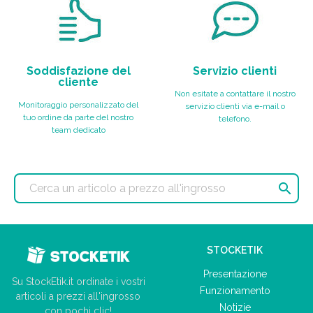
Soddisfazione del
Servizio clienti
cliente
Non esitate a contattare il nostro
Monitoraggio personalizzato del
servizio clienti via e-mail o
tuo ordine da parte del nostro
telefono.
team dedicato

STOCKETIK
Presentazione
Su StockEtik.it ordinate i vostri
Funzionamento
articoli a prezzi all'ingrosso
Notizie
con pochi clic!