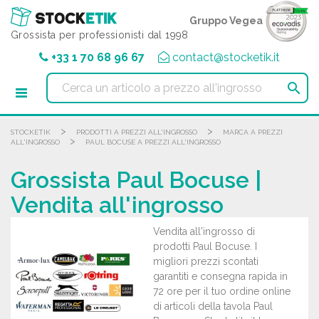
Pannello di gestione dei cookies
Gruppo Vegea
Grossista per professionisti dal 1998
+33 1 70 68 96 67
contact@stocketik.it

>
>
STOCKETIK
PRODOTTI A PREZZI ALL'INGROSSO
MARCA A PREZZI
>
ALL'INGROSSO
PAUL BOCUSE A PREZZI ALL'INGROSSO
Grossista Paul Bocuse |
Vendita all'ingrosso
Vendita all'ingrosso di
prodotti Paul Bocuse. I
migliori prezzi scontati
garantiti e consegna rapida in
72 ore per il tuo ordine online
di articoli della tavola Paul