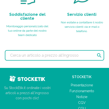
Soddisfazione del
Servizio clienti
cliente
Non esitate a contattare il nostro
Monitoraggio personalizzato del
servizio clienti via e-mail o
tuo ordine da parte del nostro
telefono.
team dedicato

STOCKETIK
Presentazione
Su StockEtik.it ordinate i vostri
Funzionamento
articoli a prezzi all'ingrosso
Notizie
con pochi clic!
CGV
CGU