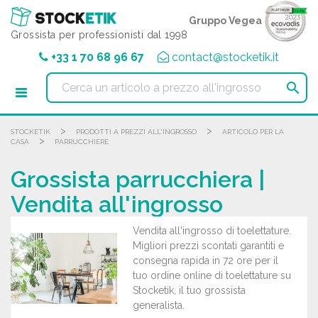
Pannello di gestione dei cookies
Gruppo Vegea
Grossista per professionisti dal 1998
+33 1 70 68 96 67
contact@stocketik.it

>
>
STOCKETIK
PRODOTTI A PREZZI ALL'INGROSSO
ARTICOLO PER LA
>
CASA
PARRUCCHIERE
Grossista parrucchiera |
Vendita all'ingrosso
Vendita all'ingrosso di toelettature.
Migliori prezzi scontati garantiti e
consegna rapida in 72 ore per il
tuo ordine online di toelettature su
Stocketik, il tuo grossista
generalista.