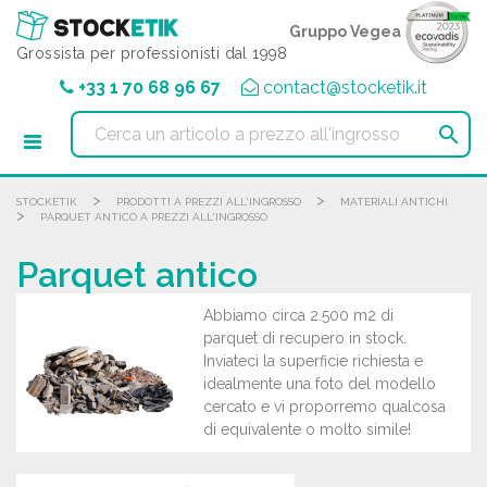
Pannello di gestione dei cookies
Gruppo Vegea
Grossista per professionisti dal 1998
+33 1 70 68 96 67
contact@stocketik.it

>
>
STOCKETIK
PRODOTTI A PREZZI ALL'INGROSSO
MATERIALI ANTICHI
>
PARQUET ANTICO A PREZZI ALL'INGROSSO
Parquet antico
Abbiamo circa 2.500 m2 di
parquet di recupero in stock.
Inviateci la superficie richiesta e
idealmente una foto del modello
cercato e vi proporremo qualcosa
di equivalente o molto simile!