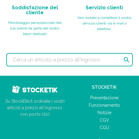
Soddisfazione del
Servizio clienti
cliente
Non esitate a contattare il nostro
Monitoraggio personalizzato del
servizio clienti via e-mail o
tuo ordine da parte del nostro
telefono.
team dedicato

STOCKETIK
Presentazione
Su StockEtik.it ordinate i vostri
Funzionamento
articoli a prezzi all'ingrosso
Notizie
con pochi clic!
CGV
CGU