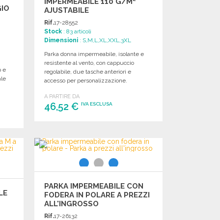
IMPERMEABILE 110 G/M²
GIO
AJUSTABILE
Rif.
17-28552
Stock
: 83 articoli
Dimensioni
: S,M,L,XL,XXL,3XL
Parka donna impermeabile, isolante e
resistente al vento, con cappuccio
p e
regolabile, due tasche anteriori e
ale
accesso per personalizzazione.
A PARTIRE DA
46,52 €
IVA ESCLUSA
ORDINARE
Richiedi un preventivo
PARKA IMPERMEABILE CON
LE
FODERA IN POLARE A PREZZI
ALL'INGROSSO
Rif.
17-26132