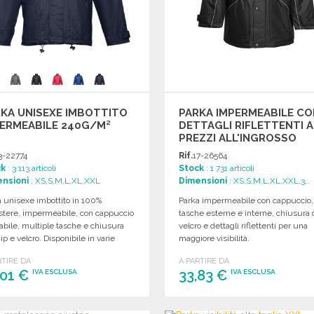
KA UNISEXE IMBOTTITO
PARKA IMPERMEABILE CO
ERMEABILE 240G/M²
DETTAGLI RIFLETTENTI A
PREZZI ALL'INGROSSO
3-22774
Rif.
17-26564
ck
: 3 113 articoli
Stock
: 1 731 articoli
nsioni
: XS,S,M,L,XL,XXL
Dimensioni
: XS,S,M,L,XL,XXL,3...
 unisexe imbottito in 100%
Parka impermeabile con cappuccio,
estere, impermeabile, con cappuccio
tasche esterne e interne, chiusura 
abile, multiple tasche e chiusura
velcro e dettagli riflettenti per una
ip e velcro. Disponibile in varie
maggiore visibilità.
e.
RTIRE DA
A PARTIRE DA
,01 €
33,83 €
IVA ESCLUSA
IVA ESCLUSA
ORDINARE
ORDINARE