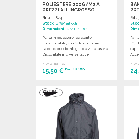
POLIESTERE 200G/M2 A
BAN
PREZZI ALL'INGROSSO
PRE
Rif.
10-18241
Rif.
1
Stock
: 4 789 articoli
Sto
Dimensioni
: S,M,L,XL,XXL
Dime
Parka in poliestere resistente,
Park
impermeabile, con fodera in polare
rifle
caldo, capuccio integrato e varie tasche.
cappu
Disponibile in diverse taglie.
Acce
A PARTIRE DA
A PA
15,50 €
24
IVA ESCLUSA
ORDINARE
Richiedi un preventivo