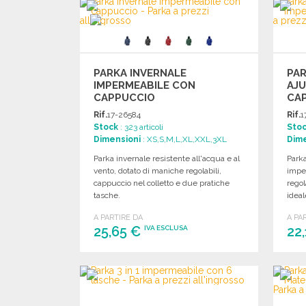
Richiedi un preventivo
PARKA INVERNALE
PA
IMPERMEABILE CON
AJU
CAPPUCCIO
CAP
ALL
Rif.
17-26584
Rif.
1
Stock
: 323 articoli
Sto
Dimensioni
: XS,S,M,L,XL,XXL,3XL
Dime
Parka invernale resistente all'acqua e al
Park
vento, dotato di maniche regolabili,
impe
cappuccio nel colletto e due pratiche
regol
tasche.
ideal
A PARTIRE DA
A PA
25,65 €
22
IVA ESCLUSA
ORDINARE
Richiedi un preventivo