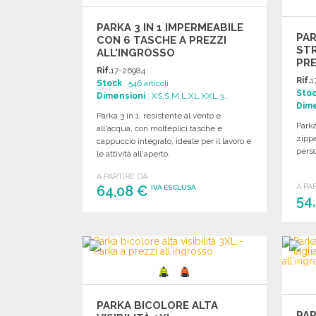
PARKA 3 IN 1 IMPERMEABILE
PA
CON 6 TASCHE A PREZZI
STR
ALL'INGROSSO
PRE
Rif.
17-26984
Rif.
1
Stock
: 546 articoli
Sto
Dimensioni
: XS,S,M,L,XL,XXL,3...
Dime
Parka 3 in 1, resistente al vento e
Parka
all'acqua, con molteplici tasche e
zippa
cappuccio integrato, ideale per il lavoro e
perso
le attività all'aperto.
A PARTIRE DA
A PA
64,08 €
IVA ESCLUSA
54
ORDINARE
Richiedi un preventivo
PARKA BICOLORE ALTA
PAR