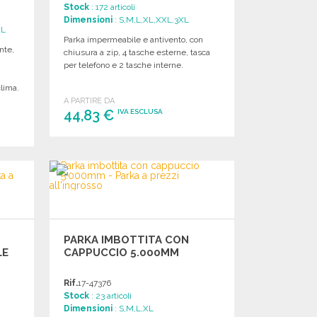
Stock
: 172 articoli
Dimensioni
: S,M,L,XL,XXL,3XL
XL
Parka impermeabile e antivento, con
nte,
chiusura a zip, 4 tasche esterne, tasca
per telefono e 2 tasche interne.
clima.
A PARTIRE DA
44,83 €
IVA ESCLUSA
ORDINARE
Richiedi un preventivo
PARKA IMBOTTITA CON
LE
CAPPUCCIO 5.000MM
Rif.
17-47376
Stock
: 23 articoli
Dimensioni
: S,M,L,XL