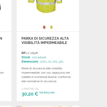
N
PARKA DI SICUREZZA ALTA
VISIBILITÀ IMPERMEABILE
Rif.
17-26578
Stock
: 102 articoli
Dimensioni
: S,M,L,XL,XXL,3XL
Parka di sicurezza alta visibilità,
con
impermeabile, con zip, cappuccio nel
colletto e numerose tasche. Conforme
alle normative di sicurezza.
A PARTIRE DA
30,20 €
IVA ESCLUSA
ORDINARE