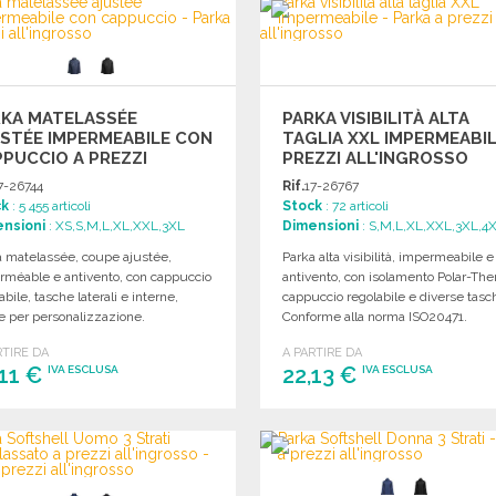
Richiedi un preventivo
Richiedi un preventivo
RKA MATELASSÉE
PARKA VISIBILITÀ ALTA
STÉE IMPERMEABILE CON
TAGLIA XXL IMPERMEABIL
PUCCIO A PREZZI
PREZZI ALL'INGROSSO
'INGROSSO
7-26744
Rif.
17-26767
ck
: 5 455 articoli
Stock
: 72 articoli
nsioni
: XS,S,M,L,XL,XXL,3XL
Dimensioni
: S,M,L,XL,XXL,3XL,4
a matelassée, coupe ajustée,
Parka alta visibilità, impermeabile e
rméable e antivento, con cappuccio
antivento, con isolamento Polar-The
abile, tasche laterali e interne,
cappuccio regolabile e diverse tasc
e per personalizzazione.
Conforme alla norma ISO20471.
RTIRE DA
A PARTIRE DA
,11 €
22,13 €
IVA ESCLUSA
IVA ESCLUSA
ORDINARE
ORDINARE
Richiedi un preventivo
Richiedi un preventivo