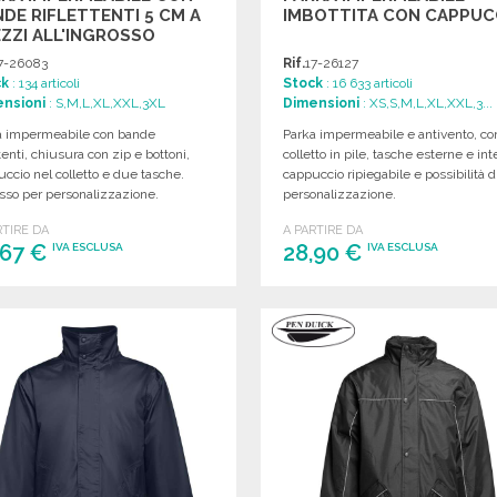
DE RIFLETTENTI 5 CM A
IMBOTTITA CON CAPPUC
ZZI ALL'INGROSSO
7-26083
Rif.
17-26127
ck
: 134 articoli
Stock
: 16 633 articoli
nsioni
: S,M,L,XL,XXL,3XL
Dimensioni
: XS,S,M,L,XL,XXL,3...
a impermeabile con bande
Parka impermeabile e antivento, co
ttenti, chiusura con zip e bottoni,
colletto in pile, tasche esterne e int
ccio nel colletto e due tasche.
cappuccio ripiegabile e possibilità d
sso per personalizzazione.
personalizzazione.
RTIRE DA
A PARTIRE DA
,67 €
28,90 €
IVA ESCLUSA
IVA ESCLUSA
ORDINARE
ORDINARE
Richiedi un preventivo
Richiedi un preventivo