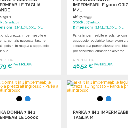
ERMEABILE TAGLIA
IMPERMEABILE 5000 GRI
ANDE
M/L
7-29187
Rif.
17-28551
ck
: 93 articoli
Stock
: 87 articoli
nsioni
: S,M,L,XL,XXL,3XL
Dimensioni
: S,M,L,XL,XXL,3XL
a di sicurezza impermeabile e
Parka impermeabile e isolante, con
ento, con zip nascosta, tasche
cappuccio regolabile, tasche con zi
ali, polsini in maglia e cappuccio
accesso alla personalizzazione. Ide
gabile.
per condizioni climatiche avverse.
RTIRE DA
A PARTIRE DA
,79 €
46,52 €
IVA ESCLUSA
IVA ESCLUSA
ORDINARE
ORDINARE
Richiedi un preventivo
Richiedi un preventivo
KA DONNA 3 IN 1
PARKA 3 IN 1 IMPERMEABI
ERMEABILE 10000
TAGLIA M