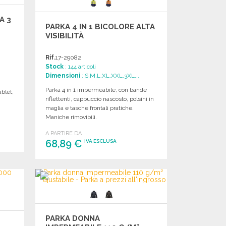
A 3
PARKA 4 IN 1 BICOLORE ALTA
VISIBILITÀ
Rif.
17-29082
Stock
: 144 articoli
Dimensioni
: S,M,L,XL,XXL,3XL,...
Parka 4 in 1 impermeabile, con bande
ablet,
riflettenti, cappuccio nascosto, polsini in
maglia e tasche frontali pratiche.
Maniche rimovibili.
A PARTIRE DA
68,89 €
IVA ESCLUSA
ORDINARE
Richiedi un preventivo
PARKA DONNA