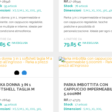
7-28546
Rif.
17-28545
ck
: 95 articoli
Stock
: 78 articoli
nsioni
: XS,S,M,L,XL,XXL,3XL
Dimensioni
: S,M,L,XL,XXL,3XL,4
 donna 3 in 1, impermeabile e
Parka 3 in 1 impermeabile e traspira
irante, con cappuccio regolabile,
con cappuccio regolabile, tasche
e multiple e interne, ideale per
pratiche e possibilità di
condizione atmosferica.
personalizzazione. Ideale per ogni 
RTIRE DA
A PARTIRE DA
,85 €
79,85 €
IVA ESCLUSA
IVA ESCLUSA
ORDINARE
ORDINARE
Richiedi un preventivo
Richiedi un preventivo
KA DONNA 3 IN 1
PARKA IMBOTTITA CON
TSHELL TAGLIA M
CAPPUCCIO IMPERMEABI
5.000MM
7-28649
Rif.
17-47375
ck
: 44 articoli
Stock
: 17 articoli
nsioni
: XS,S,M,L,XL,XXL,3XL
Dimensioni
: S,M,L,XL,XXL