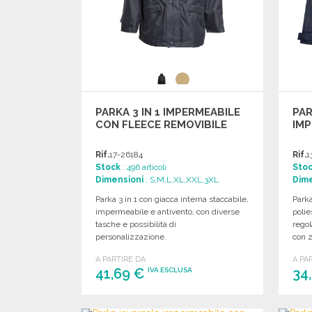
PARKA 3 IN 1 IMPERMEABILE
PAR
CON FLEECE REMOVIBILE
IMP
Rif.
17-26184
Rif.
1
Stock
: 496 articoli
Sto
Dimensioni
: S,M,L,XL,XXL,3XL
Dime
Parka 3 in 1 con giacca interna staccabile,
Parka
impermeabile e antivento, con diverse
poli
tasche e possibilità di
regol
personalizzazione.
con z
tagli
A PARTIRE DA
A PA
41,69 €
34
IVA ESCLUSA
ORDINARE