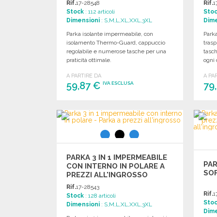
Rif.
17-28548
Rif.
1
Stock
: 112 articoli
Sto
Dimensioni
: S,M,L,XL,XXL,3XL
Dime
Parka isolante impermeabile, con
Parka
isolamento Thermo-Guard, cappuccio
trasp
regolabile e numerose tasche per una
tasch
praticità ottimale.
ogni 
A PARTIRE DA
A PA
59,87 €
79
IVA ESCLUSA
ORDINARE
Richiedi un preventivo
PARKA 3 IN 1 IMPERMEABILE
PAR
CON INTERNO IN POLARE A
SOF
PREZZI ALL'INGROSSO
Rif.
17-28543
Rif.
1
Stock
: 128 articoli
Sto
Dimensioni
: S,M,L,XL,XXL,3XL
Dime