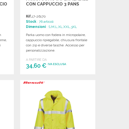
CIO
CON CAPPUCCIO 3 PANS
Rif.
17-26170
Stock
: 76 articoli
Dimensioni
: S,M,L,XL,XXL,3XL
n
Parka uomo con fodera in micropolaire,
erne,
cappuccio ripiegabile, chiusura frontale
i
con zip e diverse tasche. Accesso per
personalizzazione.
A PARTIRE DA
34,60 €
IVA ESCLUSA
ORDINARE
Richiedi un preventivo