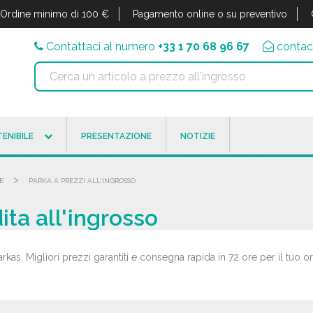
Ordine minimo di 100 €
Pagamento online o su preventivo
Contattaci al numero
+33 1 70 68 96 67
contac
ENIBILE
PRESENTAZIONE
NOTIZIE
>
E
PARKA A PREZZI ALL'INGROSSO
ita all'ingrosso
rkas. Migliori prezzi garantiti e consegna rapida in 72 ore per il tuo or