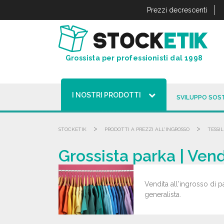
Pannello di gestione dei cookies
Prezzi decrescenti
Grossista per professionisti dal 1998
I NOSTRI PRODOTTI
SVILUPPO SOST
>
>
STOCKETIK
PRODOTTI A PREZZI ALL'INGROSSO
TESSIL
Grossista parka | Vend
Vendita all'ingrosso di pa
generalista.