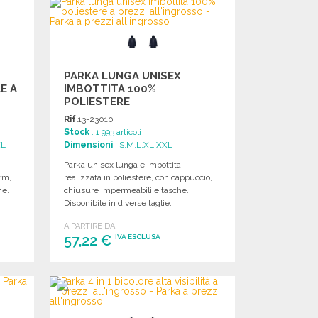
Richiedi un preventivo
PARKA LUNGA UNISEX
E A
IMBOTTITA 100%
POLIESTERE
Rif.
13-23010
Stock
: 1 993 articoli
XL
Dimensioni
: S,M,L,XL,XXL
Parka unisex lunga e imbottita,
rm,
realizzata in poliestere, con cappuccio,
he.
chiusure impermeabili e tasche.
Disponibile in diverse taglie.
A PARTIRE DA
57,22 €
IVA ESCLUSA
ORDINARE
Richiedi un preventivo