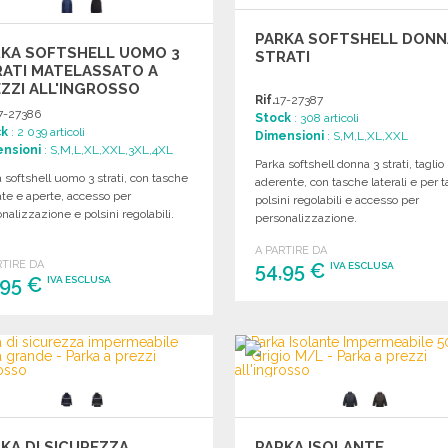
PARKA SOFTSHELL DONN
RKA SOFTSHELL UOMO 3
STRATI
ATI MATELASSATO A
ZZI ALL'INGROSSO
Rif.
17-27387
7-27386
Stock
: 308 articoli
ck
: 2 039 articoli
Dimensioni
: S,M,L,XL,XXL
nsioni
: S,M,L,XL,XXL,3XL,4XL
Parka softshell donna 3 strati, taglio
 softshell uomo 3 strati, con tasche
aderente, con tasche laterali e per t
te e aperte, accesso per
polsini regolabili e accesso per
nalizzazione e polsini regolabili.
personalizzazione.
A PARTIRE DA
RTIRE DA
54,95 €
IVA ESCLUSA
,95 €
IVA ESCLUSA
ORDINARE
ORDINARE
Richiedi un preventivo
Richiedi un preventivo
KA DI SICUREZZA
PARKA ISOLANTE