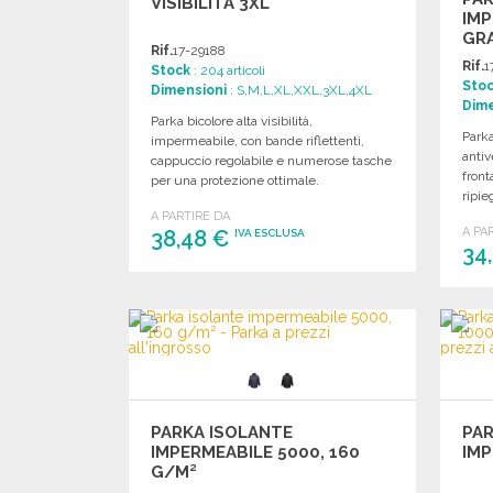
VISIBILITÀ 3XL
IMP
GR
Rif.
17-29188
Rif.
1
Stock
: 204 articoli
Sto
Dimensioni
: S,M,L,XL,XXL,3XL,4XL
Dime
Parka bicolore alta visibilità,
Park
impermeabile, con bande riflettenti,
antiv
cappuccio regolabile e numerose tasche
front
per una protezione ottimale.
ripie
A PARTIRE DA
A PA
38,48 €
IVA ESCLUSA
34
ORDINARE
Richiedi un preventivo
PARKA ISOLANTE
PAR
IMPERMEABILE 5000, 160
IMP
G/M²