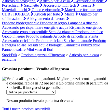
Articolo di orologeria
Articolo per la casa
Accessorio in pelle
Portachiavi
Sacchetto
Accessorio high-tech
Tessile
Materiali antichi
Gioco e giocattolo
Materiale e forniture per
CHR / HORECA
Articoli per feste
Marca
Oggetto per
sublimazione
Abbigliamento da lavoro
Prodotto biodegradabile
Prodotto in legno
Lampada a dinamo
Accessorio per risparmiare energia e acqua
Risparmio energetico
Accessorio equo e sostenibile
Semi da piantare
Prodotto idraulico
Gioco in legno
Prodotto naturale
Articolo di cancelleria
Pianta
Accessorio riciclabile
Prodotto riciclato
Sacchetto naturale
Prodotto
a energia solare
Tessuti equi e biologici
Cannuccia riutilizzabile
Pannello solare
Mini vaso di fiori
StockEtik
>
Prodotti a prezzi all'ingrosso
>
Articolo per la casa
>
paralume
Grossista paralumi | Vendita all'ingrosso
Vendita all'ingrosso di paralumi. Migliori prezzi scontati garantiti
e consegna rapida in 72 ore per il tuo ordine online di paralumi da
Stocketik, il tuo grossista generalista.
Nessun prodotto trovato per la tua ricerca :/
Tutti i nostri prodotti sostenibili