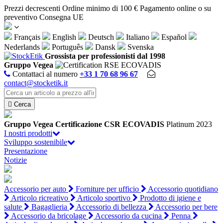
Pannello di gestione dei cookies
Prezzi decrescenti
Ordine minimo di 100 €
Pagamento online o su
preventivo
Consegna UE
Français
English
Deutsch
Italiano
Español
Nederlands
Português
Dansk
Svenska
Grossista per professionisti dal 1998
Gruppo Vegea
Contattaci al numero
+33 1 70 68 96 67
contact@stocketik.it

Cerca
Gruppo Vegea
Certificazione CSR ECOVADIS
Platinum 2023
I nostri prodotti
Sviluppo sostenibile
Presentazione
Notizie
Accessorio per auto
Forniture per ufficio
Accessorio quotidiano
Articolo ricreativo
Articolo sportivo
Prodotto di igiene e
salute
Bagaglieria
Accessorio di bellezza
Accessorio per bere
Accessorio da bricolage
Accessorio da cucina
Penna