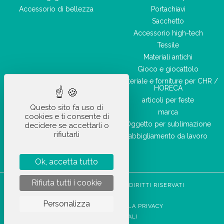
Accessorio di bellezza
Portachiavi
Sacchetto
Accessorio high-tech
Tessile
Materiali antichi
Gioco e giocattolo
Materiale e forniture per CHR /
HORECA
articoli per feste
Questo sito fa uso di
marca
cookies e ti consente di
Oggetto per sublimazione
decidere se accettarli o
rifiutarli
abbigliamento da lavoro
Ok, accetta tutto
Rifiuta tutti i cookie
STOCKETIK © 2023 - TUTTI I DIRITTI RISERVATI
CGVU
Personalizza
INFORMATIVA SULLA PRIVACY
NOTE LEGALI