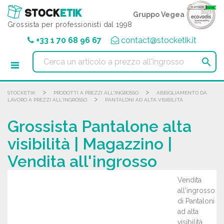
Pannello di gestione dei cookies
Gruppo Vegea
Grossista per professionisti dal 1998
+33 1 70 68 96 67
contact@stocketik.it

>
>
STOCKETIK
PRODOTTI A PREZZI ALL'INGROSSO
ABBIGLIAMENTO DA
>
LAVORO A PREZZI ALL'INGROSSO
PANTALONI AD ALTA VISIBILITÀ
Grossista Pantalone alta
visibilità | Magazzino |
Vendita all'ingrosso
Vendita
all'ingrosso
di Pantaloni
ad alta
visibilità.