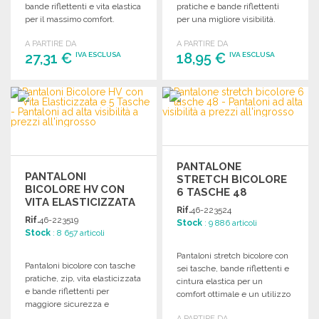
bande riflettenti e vita elastica
pratiche e bande riflettenti
per il massimo comfort.
per una migliore visibilità.
A PARTIRE DA
A PARTIRE DA
27,31 €
18,95 €
IVA ESCLUSA
IVA ESCLUSA
ORDINARE
ORDINARE
Richiedi un preventivo
Richiedi un preventivo
PANTALONE
PANTALONI
STRETCH BICOLORE
BICOLORE HV CON
6 TASCHE 48
VITA ELASTICIZZATA
Rif.
46-223524
E 5 TASCHE A PREZZI
Rif.
46-223519
Stock
: 9 886 articoli
ALL'INGROSSO
Stock
: 8 657 articoli
Pantaloni stretch bicolore con
Pantaloni bicolore con tasche
sei tasche, bande riflettenti e
pratiche, zip, vita elasticizzata
cintura elastica per un
e bande riflettenti per
comfort ottimale e un utilizzo
maggiore sicurezza e
pratico.
comfort.
A PARTIRE DA