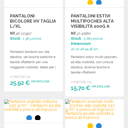
PANTALONI
PANTALONI ESTIVI
BICOLORE HV TAGLIA
MULTIPOCHES ALTA
L/XL
VISIBILITÀ 200G A
PREZZI
Rif.
46-223517
Rif.
37-47960
ALL'INGROSSO
Stock
: 1 383 articoli
Stock
: 9 685 articoli
Dimensioni
:
40,42,46,44,48,50...
Pantaloni bicolore con vita
elastica, sei tasche pratiche e
Pantaloni estivi multi-pockets
bande riflettenti per una
ad alta visibilità, con cintura
maggiore visibilità. Ideali per i
elastica, diverse tasche e
professionisti.
bande riflettenti.
A PARTIRE DA
Composizione: 80%
25,92 €
IVA ESCLUSA
A PARTIRE DA
poliestere, 20% cotone.
15,70 €
IVA ESCLUSA
ORDINARE
ORDINARE
Richiedi un preventivo
Richiedi un preventivo