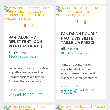
ORDINARE
ORDINARE
Richiedi un preventivo
Richiedi un preventivo
PANTALON DOUBLÉ
PANTALONI HV
HAUTE VISIBILITÉ
RIFLETTENTI CON
TAILLE L A PREZZI
VITA ELASTICA E 4
ALL'INGROSSO
Rif.
46-223748
TASCHE A PREZZI
Rif.
46-223459
Stock
: 4 237 articoli
ALL'INGROSSO
Stock
: 4 769 articoli
Pantalon doublé haute
Pantaloni con zip, vita elastica
visibilité, idéal pour les
e quattro tasche, ideali per
environnements de travail
uso professionale e pratico.
exigeants, offrant confort et
Strisce riflettenti incluse.
sécurité avec une excellente
A PARTIRE DA
visibilité.
A PARTIRE DA
27,39 €
IVA ESCLUSA
20,06 €
IVA ESCLUSA
ORDINARE
ORDINARE
Richiedi un preventivo