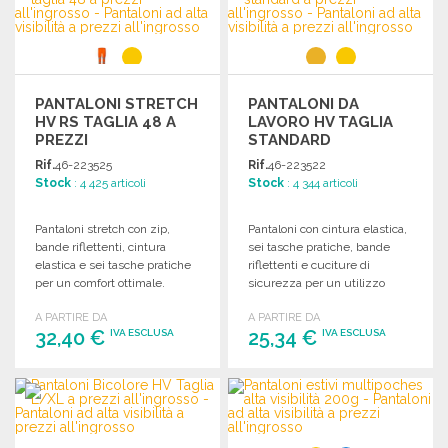
Richiedi un preventivo
PANTALONI STRETCH
PANTALONI DA
HV RS TAGLIA 48 A
LAVORO HV TAGLIA
PREZZI
STANDARD
ALL'INGROSSO
Rif.
46-223525
Rif.
46-223522
Stock
: 4 425 articoli
Stock
: 4 344 articoli
Pantaloni stretch con zip,
Pantaloni con cintura elastica,
bande riflettenti, cintura
sei tasche pratiche, bande
elastica e sei tasche pratiche
riflettenti e cuciture di
per un comfort ottimale.
sicurezza per un utilizzo
funzionale e sicuro.
A PARTIRE DA
A PARTIRE DA
32,40 €
25,34 €
IVA ESCLUSA
IVA ESCLUSA
ORDINARE
ORDINARE
Richiedi un preventivo
Richiedi un preventivo