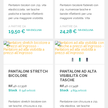
Pantaloni bicolori con zip, vita
Pantaloni bicolore foderati con
elasticizzata, sei tasche
zip, numerose tasche e
pratiche e bande riflettenti
bande riflettenti per una
per una maggiore visibilità.
maggiore visibilità. Vita
elastica per il massimo
A PARTIRE DA
A PARTIRE DA
comfort.
19,50 €
24,28 €
IVA ESCLUSA
IVA ESCLUSA
ORDINARE
ORDINARE
Richiedi un preventivo
Richiedi un preventivo
PANTALONI STRETCH
PANTALONI AD ALTA
BICOLORE
VISIBILITÀ CON
TASCHE
Rif.
46-223518
Rif.
46-223458
Stock
: 8 546 articoli
Stock
: 4 894 articoli
Pantaloni stretch bicolore con
Pantalone con chiusura a zip,
sei tasche, chiusura a zip,
vita elastica, sei tasche