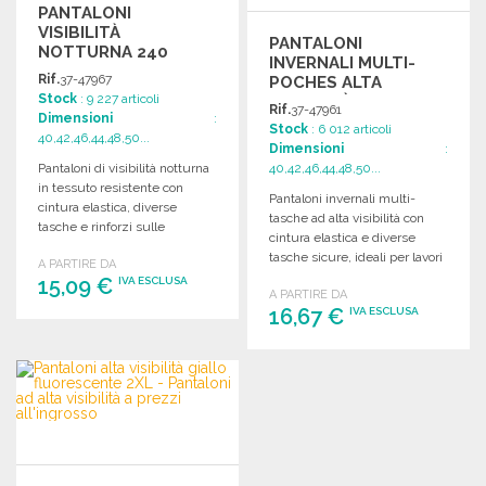
PANTALONI
VISIBILITÀ
PANTALONI
NOTTURNA 240
INVERNALI MULTI-
G/M²
Rif.
37-47967
POCHES ALTA
Stock
: 9 227 articoli
VISIBILITÀ 240 G/M²
Rif.
37-47961
Dimensioni
:
Stock
: 6 012 articoli
40,42,46,44,48,50...
Dimensioni
:
Pantaloni di visibilità notturna
40,42,46,44,48,50...
in tessuto resistente con
Pantaloni invernali multi-
cintura elastica, diverse
tasche ad alta visibilità con
tasche e rinforzi sulle
cintura elastica e diverse
ginocchia.
tasche sicure, ideali per lavori
A PARTIRE DA
all'aperto.
15,09 €
IVA ESCLUSA
A PARTIRE DA
16,67 €
IVA ESCLUSA
ORDINARE
ORDINARE
Richiedi un preventivo
Richiedi un preventivo