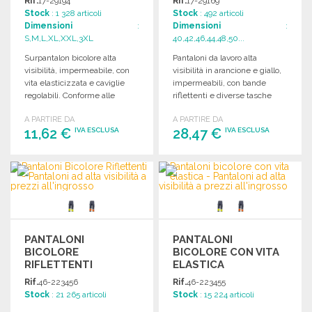
Rif.
17-29194
Rif.
17-29169
Stock
: 1 328 articoli
Stock
: 492 articoli
Dimensioni
:
Dimensioni
:
S,M,L,XL,XXL,3XL
40,42,46,44,48,50...
Surpantalon bicolore alta
Pantaloni da lavoro alta
visibilità, impermeabile, con
visibilità in arancione e giallo,
vita elasticizzata e caviglie
impermeabili, con bande
regolabili. Conforme alle
riflettenti e diverse tasche
normative di sicurezza.
funzionali.
A PARTIRE DA
A PARTIRE DA
11,62 €
28,47 €
IVA ESCLUSA
IVA ESCLUSA
ORDINARE
ORDINARE
Richiedi un preventivo
Richiedi un preventivo
PANTALONI
PANTALONI
BICOLORE
BICOLORE CON VITA
RIFLETTENTI
ELASTICA
Rif.
46-223456
Rif.
46-223455
Stock
: 21 265 articoli
Stock
: 15 224 articoli