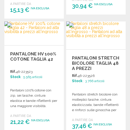
A PARTIRE DA
30,94 €
IVA ESCLUSA
15,13 €
IVA ESCLUSA
ORDINARE
ORDINARE
Richiedi un preventivo
Richiedi un preventivo
PANTALONE HV 100%
PANTALONI STRETCH
COTONE TAGLIA 42
BICOLORE TAGLIA 48
A PREZZI
Rif.
46-223523
ALL'INGROSSO
Rif.
46-223526
Stock
: 5 565 articoli
Stock
: 3 766 articoli
Pantaloni 100% cotone con
Pantaloni stretch bicolore con
zip, sei tasche, cintura
molteplici tasche, cintura
elastica e bande riflettenti per
elasticizzata, bande riflettenti
una maggiore visibilità.
e rinforzi sulle ginocchia per
una protezione ottimale.
A PARTIRE DA
A PARTIRE DA
21,22 €
IVA ESCLUSA
37,46 €
IVA ESCLUSA