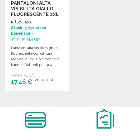
PANTALONI ALTA
VISIBILITÀ GIALLO
FLUORESCENTE 2XL
Rif.
37-47968
Stock
: 5 658 articoli
Dimensioni
:
40,42,46,44,48,50...
Pantaloni alta visibilità giallo
fluorescente con cintura
regolabile, multiple tasche e
bande riflettenti per una
maggiore sicurezza.
A PARTIRE DA
17,46 €
IVA ESCLUSA
ORDINARE
Richiedi un preventivo