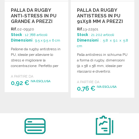
PALLA DA RUGBY
PALLA DA RUGBY
ANTI-STRESS IN PU
ANTISTRESS IN PU
GRANDE A PREZZI
91X58 MM A PREZZI
ALL'INGROSSO
ALL'INGROSSO
Rif.
02-09320
Rif.
13-22501
Stock
: 12 788 articoli
Stock
: 21 202 articoli
Dimensioni
: 9.5 x 9.5 x 6 cm
Dimensioni
: 5.8 x 9.1 x 5.8
cm
Pallone da rugby antistress in
PU, ideale per alleviare lo
Palla antistress in schiuma PU
stress e migliorare la
a forma di rugby, dimensioni
concentrazione. Perfetto per
91 x 58 x 58 mm, ideale per
uso personale o regalo.
rilassarsi e divertirsi.
A PARTIRE DA
0,92 €
IVA ESCLUSA
A PARTIRE DA
0,76 €
IVA ESCLUSA
ORDINARE
ORDINARE
Richiedi un preventivo
Richiedi un preventivo