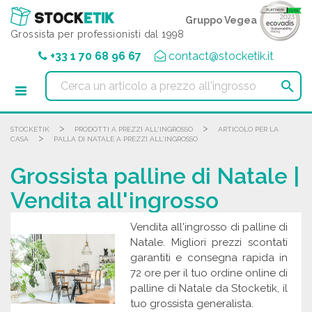
Pannello di gestione dei cookies
Gruppo Vegea
Grossista per professionisti dal 1998
+33 1 70 68 96 67
contact@stocketik.it

>
>
STOCKETIK
PRODOTTI A PREZZI ALL'INGROSSO
ARTICOLO PER LA
>
CASA
PALLA DI NATALE A PREZZI ALL'INGROSSO
Grossista palline di Natale |
Vendita all'ingrosso
Vendita all'ingrosso di palline di
Natale. Migliori prezzi scontati
garantiti e consegna rapida in
72 ore per il tuo ordine online di
palline di Natale da Stocketik, il
tuo grossista generalista.