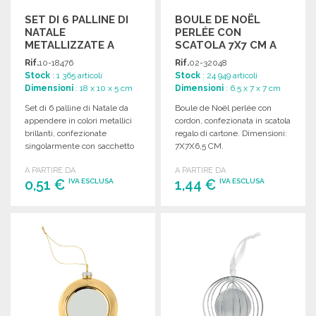
SET DI 6 PALLINE DI
BOULE DE NOËL
NATALE
PERLÉE CON
METALLIZZATE A
SCATOLA 7X7 CM A
PREZZI
PREZZI
Rif.
10-18476
Rif.
02-32048
ALL'INGROSSO
ALL'INGROSSO
Stock
: 1 365 articoli
Stock
: 24 949 articoli
Dimensioni
: 18 x 10 x 5 cm
Dimensioni
: 6.5 x 7 x 7 cm
Set di 6 palline di Natale da
Boule de Noël perlée con
appendere in colori metallici
cordon, confezionata in scatola
brillanti, confezionate
regalo di cartone. Dimensioni:
singolarmente con sacchetto
7X7X6,5 CM.
e nastri bianchi.
A PARTIRE DA
A PARTIRE DA
0,51 €
1,44 €
IVA ESCLUSA
IVA ESCLUSA
ORDINARE
ORDINARE
Richiedi un preventivo
Richiedi un preventivo