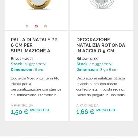
PALLA DI NATALE PP
DECORAZIONE
6 CM PER
NATALIZIA ROTONDA
SUBLIMAZIONE A
IN ACCIAIO 9 CM
PREZZI
Rif.
02-32077
Rif.
02-32399
ALL'INGROSSO
Stock
: 54 977 articoli
Stock
: 10 397 articoli
Dimensioni
: 6 cm
Dimensioni
: 8.9 x 8 cm
Boule de Noël brillante in PP,
Decorazione natalizia rotonda
ideale per la
in acciaio inox con nastro,
personalizzazione con stampa
confezionata in busta regalo.
a sublimazione. Diametro 6
Facile da piegare in una bella
cm.
palla.
A PARTIRE DA
A PARTIRE DA
1,50 €
1,66 €
IVA ESCLUSA
IVA ESCLUSA
ORDINARE
ORDINARE
Richiedi un preventivo
Richiedi un preventivo