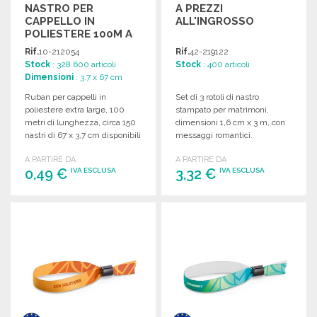
NASTRO PER
A PREZZI
CAPPELLO IN
ALL'INGROSSO
POLIESTERE 100M A
PREZZI
Rif.
10-212054
Rif.
42-219122
ALL'INGROSSO
Stock
: 328 600 articoli
Stock
: 400 articoli
Dimensioni
: 3.7 x 67 cm
Ruban per cappelli in
Set di 3 rotoli di nastro
poliestere extra large, 100
stampato per matrimoni,
metri di lunghezza, circa 150
dimensioni 1,6 cm x 3 m, con
nastri di 67 x 3,7 cm disponibili
messaggi romantici.
in diverse colorazioni.
A PARTIRE DA
A PARTIRE DA
0,49 €
3,32 €
IVA ESCLUSA
IVA ESCLUSA
ORDINARE
ORDINARE
Richiedi un preventivo
Richiedi un preventivo