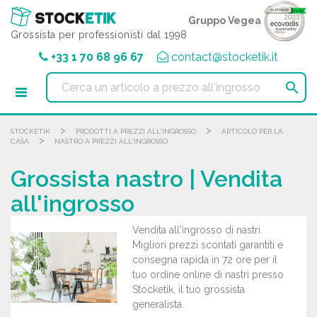
Pannello di gestione dei cookies
Gruppo Vegea
Grossista per professionisti dal 1998
+33 1 70 68 96 67
contact@stocketik.it

>
>
STOCKETIK
PRODOTTI A PREZZI ALL'INGROSSO
ARTICOLO PER LA
>
CASA
NASTRO A PREZZI ALL'INGROSSO
Grossista nastro | Vendita
all'ingrosso
Vendita all'ingrosso di nastri.
Migliori prezzi scontati garantiti e
consegna rapida in 72 ore per il
tuo ordine online di nastri presso
Stocketik, il tuo grossista
generalista.