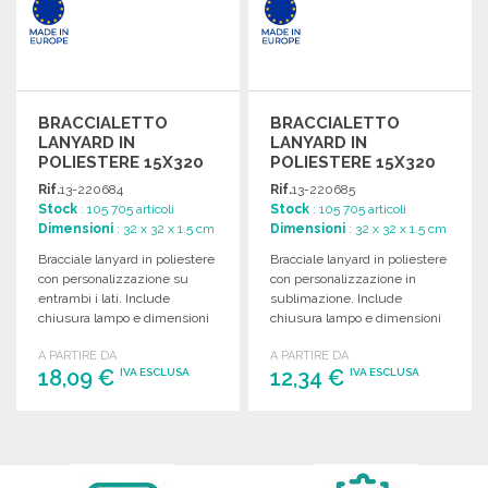
BRACCIALETTO
BRACCIALETTO
LANYARD IN
LANYARD IN
POLIESTERE 15X320
POLIESTERE 15X320
MM
MM
Rif.
13-220684
Rif.
13-220685
Stock
: 105 705 articoli
Stock
: 105 705 articoli
Dimensioni
: 32 x 32 x 1.5 cm
Dimensioni
: 32 x 32 x 1.5 cm
Bracciale lanyard in poliestere
Bracciale lanyard in poliestere
con personalizzazione su
con personalizzazione in
entrambi i lati. Include
sublimazione. Include
chiusura lampo e dimensioni
chiusura lampo e dimensioni
ottimali per la
ottimali per un uso pratico.
A PARTIRE DA
A PARTIRE DA
personalizzazione.
18,09 €
12,34 €
IVA ESCLUSA
IVA ESCLUSA
ORDINARE
ORDINARE
Richiedi un preventivo
Richiedi un preventivo