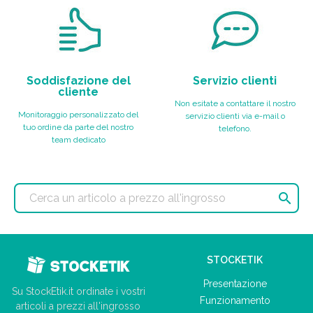
Soddisfazione del
Servizio clienti
cliente
Non esitate a contattare il nostro
Monitoraggio personalizzato del
servizio clienti via e-mail o
tuo ordine da parte del nostro
telefono.
team dedicato

STOCKETIK
Presentazione
Su StockEtik.it ordinate i vostri
Funzionamento
articoli a prezzi all'ingrosso