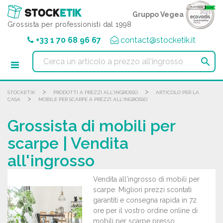
Pannello di gestione dei cookies
Gruppo Vegea
Grossista per professionisti dal 1998
+33 1 70 68 96 67
contact@stocketik.it

>
>
STOCKETIK
PRODOTTI A PREZZI ALL'INGROSSO
ARTICOLO PER LA
>
CASA
MOBILE PER SCARPE A PREZZI ALL'INGROSSO
Grossista di mobili per
scarpe | Vendita
all'ingrosso
Vendita all'ingrosso di mobili per
scarpe. Migliori prezzi scontati
garantiti e consegna rapida in 72
ore per il vostro ordine online di
mobili per scarpe presso