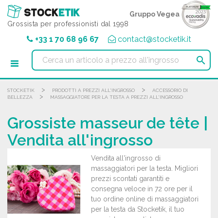
Pannello di gestione dei cookies
Gruppo Vegea
Grossista per professionisti dal 1998
+33 1 70 68 96 67
contact@stocketik.it

>
>
STOCKETIK
PRODOTTI A PREZZI ALL'INGROSSO
ACCESSORIO DI
>
BELLEZZA
MASSAGGIATORE PER LA TESTA A PREZZI ALL'INGROSSO
Grossiste masseur de tête |
Vendita all'ingrosso
Vendita all'ingrosso di
massaggiatori per la testa. Migliori
prezzi scontati garantiti e
consegna veloce in 72 ore per il
tuo ordine online di massaggiatori
per la testa da Stocketik, il tuo