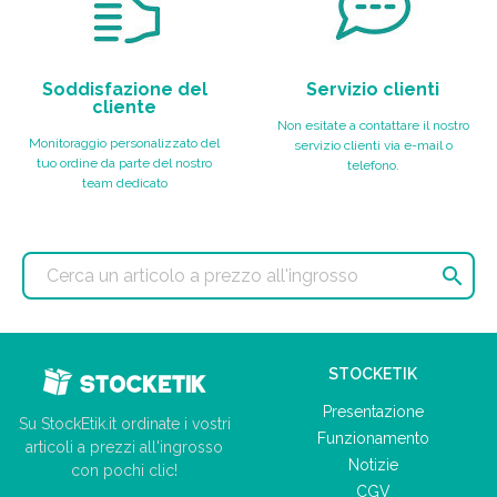
Soddisfazione del
Servizio clienti
cliente
Non esitate a contattare il nostro
Monitoraggio personalizzato del
servizio clienti via e-mail o
tuo ordine da parte del nostro
telefono.
team dedicato

STOCKETIK
Presentazione
Su StockEtik.it ordinate i vostri
Funzionamento
articoli a prezzi all'ingrosso
Notizie
con pochi clic!
CGV