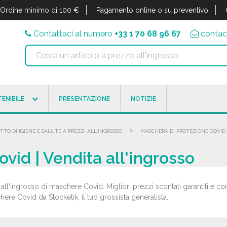
Ordine minimo di 100 €
Pagamento online o su preventivo
Contattaci al numero
+33 1 70 68 96 67
contac
ENIBILE
PRESENTAZIONE
NOTIZIE
>
TTO DI IGIENE E SALUTE A PREZZI ALL'INGROSSO
MASCHERA DI PROTEZIONE COVID
vid | Vendita all'ingrosso
all'ingrosso di maschere Covid. Migliori prezzi scontati garantiti e co
ere Covid da Stocketik, il tuo grossista generalista.