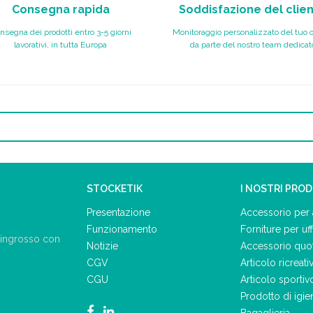
Consegna rapida
Soddisfazione del clie
nsegna dei prodotti entro 3-5 giorni
Monitoraggio personalizzato del tuo 
lavorativi, in tutta Europa
da parte del nostro team dedicat
STOCKETIK
I NOSTRI PRO
Presentazione
Accessorio per 
Funzionamento
Forniture per uff
ll'ingrosso con
Notizie
Accessorio quo
CGV
Articolo ricreati
CGU
Articolo sportiv
Prodotto di igie
Bagaglieria