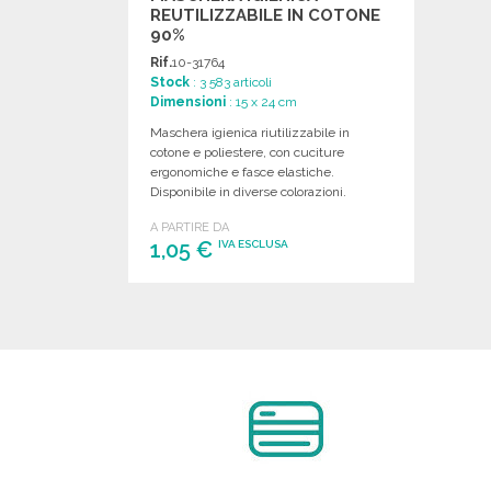
REUTILIZZABILE IN COTONE
90%
Rif.
10-31764
Stock
: 3 583 articoli
Dimensioni
: 15 x 24 cm
Maschera igienica riutilizzabile in
cotone e poliestere, con cuciture
ergonomiche e fasce elastiche.
Disponibile in diverse colorazioni.
A PARTIRE DA
1,05 €
IVA ESCLUSA
ORDINARE
Richiedi un preventivo