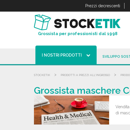
Pannello di gestione dei cookies
Prezzi decrescenti
Grossista per professionisti dal 1998
I NOSTRI PRODOTTI
SVILUPPO SOST
>
>
STOCKETIK
PRODOTTI A PREZZI ALL'INGROSSO
PRODO
Grossista maschere Co
Vendita 
di masch