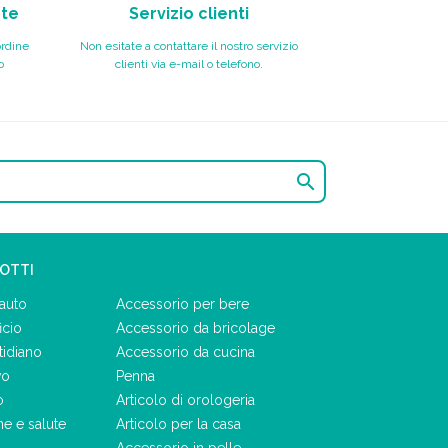
nte
Servizio clienti
ordine
Non esitate a contattare il nostro servizio
o
clienti via e-mail o telefono.

DOTTI
auto
Accessorio per bere
icio
Accessorio da bricolage
tidiano
Accessorio da cucina
vo
Penna
o
Articolo di orologeria
ne e salute
Articolo per la casa
Accessorio in pelle