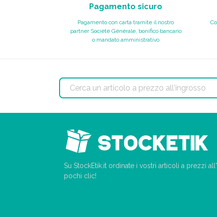
Pagamento sicuro
Pagamento con carta tramite il nostro
Co
partner Société Générale, bonifico bancario
o mandato amministrativo
Su StockEtik.it ordinate i vostri articoli a prezzi a
pochi clic!