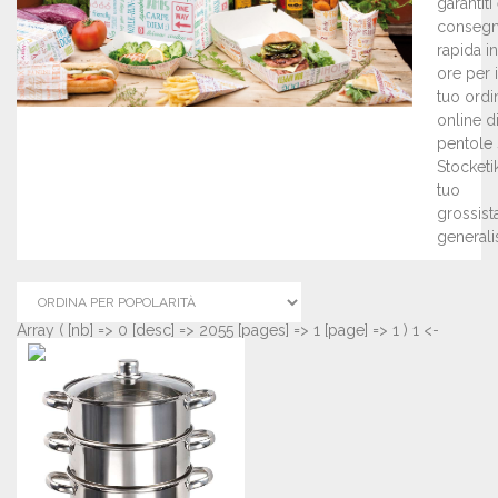
garantiti
conseg
rapida i
ore per i
tuo ordi
online d
pentole 
Stocketik,
tuo
grossist
generalis
Array ( [nb] => 0 [desc] => 2055 [pages] => 1 [page] => 1 ) 1 <-