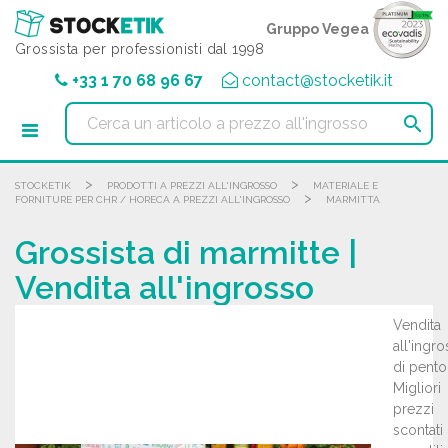
Pannello di gestione dei cookies
Gruppo Vegea
Grossista per professionisti dal 1998
+33 1 70 68 96 67
contact@stocketik.it

>
>
STOCKETIK
PRODOTTI A PREZZI ALL'INGROSSO
MATERIALE E
>
FORNITURE PER CHR / HORECA A PREZZI ALL'INGROSSO
MARMITTA
Grossista di marmitte |
Vendita all'ingrosso
Vendita
all'ingr
di pento
Migliori
prezzi
scontati