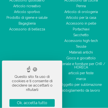
Accessorio quotidiano
Accessorio da cucina
Articolo ricreativo
Penna
Articolo sportivo
Articolo di orologeria
Prodotto di igiene e salute
Articolo per la casa
Bagaglieria
Accessorio in pelle
Accessorio di bellezza
Portachiavi
Sacchetto
Accessorio high-tech
Tessile
Materiali antichi
Gioco e giocattolo
Materiale e forniture per CHR /
HORECA
articoli per feste
Questo sito fa uso di
marca
cookies e ti consente di
Oggetto per sublimazione
decidere se accettarli o
rifiutarli
abbigliamento da lavoro
Ok, accetta tutto