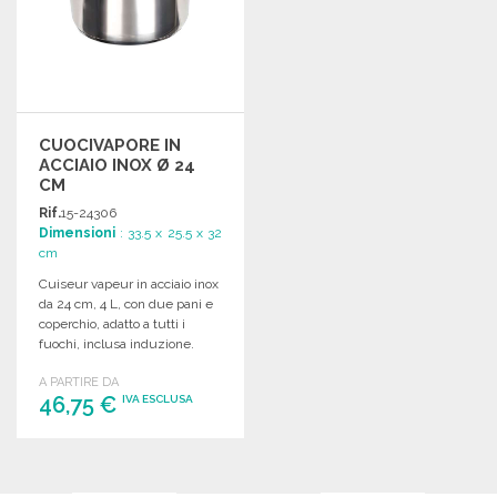
CUOCIVAPORE IN
ACCIAIO INOX Ø 24
CM
Rif.
15-24306
Dimensioni
: 33.5 x 25.5 x 32
cm
Cuiseur vapeur in acciaio inox
da 24 cm, 4 L, con due pani e
coperchio, adatto a tutti i
fuochi, inclusa induzione.
A PARTIRE DA
46,75 €
IVA ESCLUSA
ORDINARE
Richiedi un preventivo