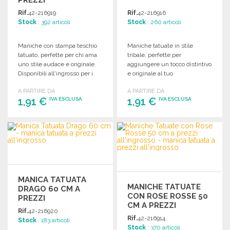
ALL'INGROSSO
Rif.
42-216919
Rif.
42-216916
Stock
: 392 articoli
Stock
: 260 articoli
Maniche con stampa teschio
Maniche tatuate in stile
tatuato, perfette per chi ama
tribale, perfette per
uno stile audace e originale.
aggiungere un tocco distintivo
Disponibili all'ingrosso per i
e originale al tuo
tuoi progetti.
abbigliamento.
A PARTIRE DA
A PARTIRE DA
1,91 €
1,91 €
IVA ESCLUSA
IVA ESCLUSA
ORDINARE
ORDINARE
Richiedi un preventivo
Richiedi un preventivo
MANICA TATUATA
MANICHE TATUATE
DRAGO 60 CM A
CON ROSE ROSSE 50
PREZZI
CM A PREZZI
ALL'INGROSSO
Rif.
42-216920
ALL'INGROSSO
Rif.
42-216914
Stock
: 183 articoli
Stock
: 370 articoli