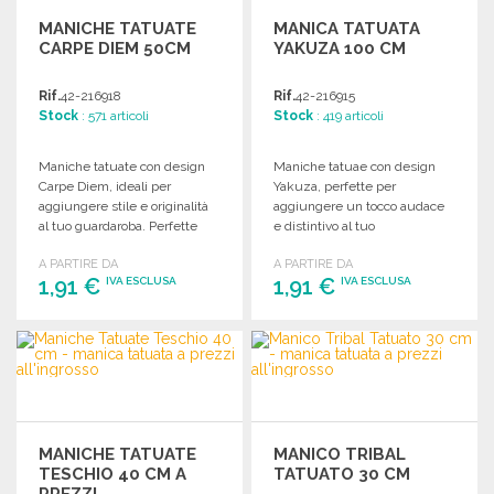
MANICHE TATUATE
MANICA TATUATA
CARPE DIEM 50CM
YAKUZA 100 CM
Rif.
42-216918
Rif.
42-216915
Stock
: 571 articoli
Stock
: 419 articoli
Maniche tatuate con design
Maniche tatuae con design
Carpe Diem, ideali per
Yakuza, perfette per
aggiungere stile e originalità
aggiungere un tocco audace
al tuo guardaroba. Perfette
e distintivo al tuo
per ogni occasione.
abbigliamento. Disponibili
A PARTIRE DA
A PARTIRE DA
all'ingrosso.
1,91 €
1,91 €
IVA ESCLUSA
IVA ESCLUSA
ORDINARE
ORDINARE
Richiedi un preventivo
Richiedi un preventivo
MANICHE TATUATE
MANICO TRIBAL
TESCHIO 40 CM A
TATUATO 30 CM
PREZZI