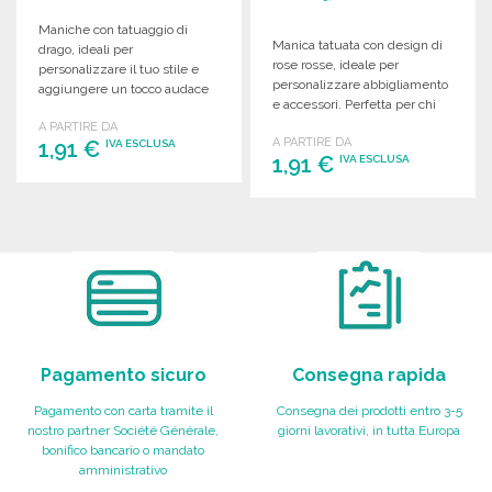
Maniche con tatuaggio di
Manica tatuata con design di
drago, ideali per
rose rosse, ideale per
personalizzare il tuo stile e
personalizzare abbigliamento
aggiungere un tocco audace
e accessori. Perfetta per chi
al tuo look.
ama lo stile audace.
A PARTIRE DA
A PARTIRE DA
1,91 €
IVA ESCLUSA
1,91 €
IVA ESCLUSA
ORDINARE
ORDINARE
Richiedi un preventivo
Richiedi un preventivo
Pagamento sicuro
Consegna rapida
Pagamento con carta tramite il
Consegna dei prodotti entro 3-5
nostro partner Société Générale,
giorni lavorativi, in tutta Europa
bonifico bancario o mandato
amministrativo