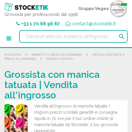
Pannello di gestione dei cookies
Gruppo Vegea
Grossista per professionisti dal 1998
+33 1 70 68 96 67
contact@stocketik.it

>
>
STOCKETIK
PRODOTTI A PREZZI ALL'INGROSSO
ARTICOLI PER FESTE A
>
PREZZI ALL'INGROSSO
MANICA TATUATA
Grossista con manica
tatuata | Vendita
all'ingrosso
Vendita all'ingrosso di maniche tatuate. I
migliori prezzi scontati garantiti e consegna
rapida in 72 ore per il tuo ordine online di
maniche tatuate da Stocketik, il tuo grossista
generalista.