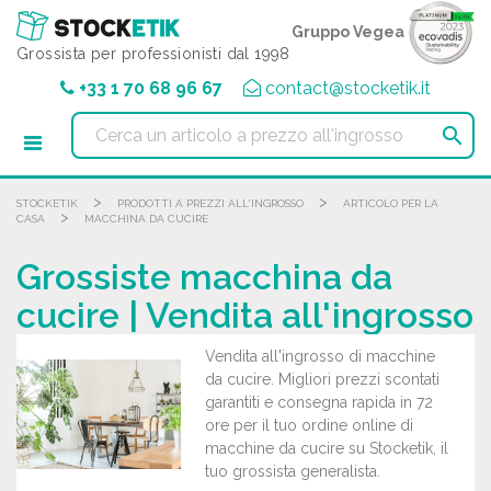
Pannello di gestione dei cookies
Gruppo Vegea
Grossista per professionisti dal 1998
+33 1 70 68 96 67
contact@stocketik.it

>
>
STOCKETIK
PRODOTTI A PREZZI ALL'INGROSSO
ARTICOLO PER LA
>
CASA
MACCHINA DA CUCIRE
Grossiste macchina da
cucire | Vendita all'ingrosso
Vendita all'ingrosso di macchine
da cucire. Migliori prezzi scontati
garantiti e consegna rapida in 72
ore per il tuo ordine online di
macchine da cucire su Stocketik, il
tuo grossista generalista.