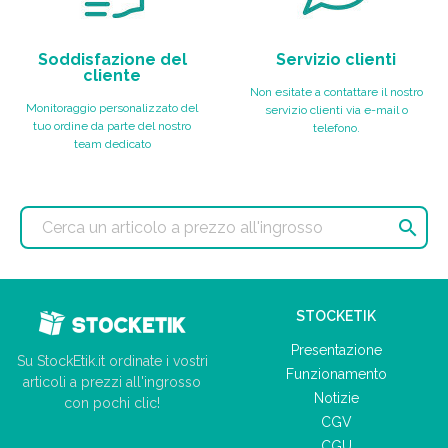
Soddisfazione del
Servizio clienti
cliente
Non esitate a contattare il nostro
Monitoraggio personalizzato del
servizio clienti via e-mail o
tuo ordine da parte del nostro
telefono.
team dedicato

STOCKETIK
Presentazione
Su StockEtik.it ordinate i vostri
Funzionamento
articoli a prezzi all'ingrosso
Notizie
con pochi clic!
CGV
CGU