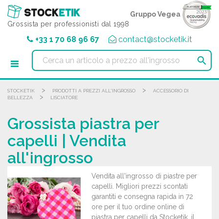
Pannello di gestione dei cookies
Gruppo Vegea
Grossista per professionisti dal 1998
+33 1 70 68 96 67
contact@stocketik.it

>
>
STOCKETIK
PRODOTTI A PREZZI ALL'INGROSSO
ACCESSORIO DI
>
BELLEZZA
LISCIATORE
Grossista piastra per
capelli | Vendita
all'ingrosso
Vendita all'ingrosso di piastre per
capelli. Migliori prezzi scontati
garantiti e consegna rapida in 72
ore per il tuo ordine online di
piastra per capelli da Stocketik, il