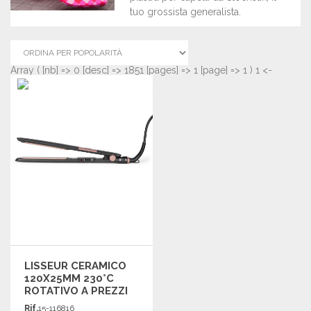
tuo grossista generalista.
Array ( [nb] => 0 [desc] => 1851 [pages] => 1 [page] => 1 ) 1 <-
LISSEUR CERAMICO
120X25MM 230°C
ROTATIVO A PREZZI
ALL'INGROSSO
Rif.
15-116816