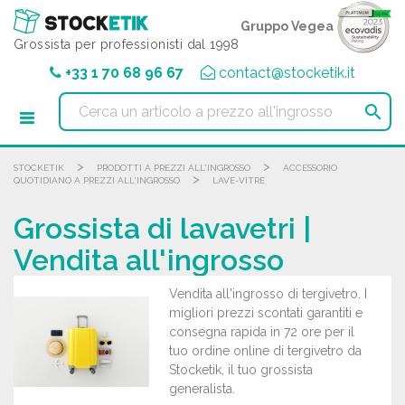
Pannello di gestione dei cookies
Gruppo Vegea
Grossista per professionisti dal 1998
+33 1 70 68 96 67
contact@stocketik.it

>
>
STOCKETIK
PRODOTTI A PREZZI ALL'INGROSSO
ACCESSORIO
>
QUOTIDIANO A PREZZI ALL'INGROSSO
LAVE-VITRE
Grossista di lavavetri |
Vendita all'ingrosso
Vendita all'ingrosso di tergivetro. I
migliori prezzi scontati garantiti e
consegna rapida in 72 ore per il
tuo ordine online di tergivetro da
Stocketik, il tuo grossista
generalista.