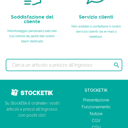
Soddisfazione del
Servizio clienti
cliente
Non esitate a contattare il nostro
Monitoraggio personalizzato del
servizio clienti via e-mail o
tuo ordine da parte del nostro
telefono.
team dedicato

STOCKETIK
Presentazione
Su StockEtik.it ordinate i vostri
Funzionamento
articoli a prezzi all'ingrosso
Notizie
con pochi clic!
CGV
CGU