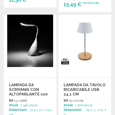
15,49 €
IVA ESCLUSA
ORDINARE
ORDINARE
Richiedi un preventivo
Richiedi un preventivo
LAMPADA DA
LAMPADA DA TAVOLO
SCRIVANIA CON
RICARICABILE USB
ALTOPARLANTE 100
24.1 CM
MM
Rif.
13-22888
Rif.
05-220791
Stock
: 7 358 articoli
Stock
: 1 626 articoli
Dimensioni
: 10.5 x 11 x 23.5
Dimensioni
: 29.3 x 11.9 x
cm
11....