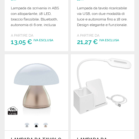
Lampada da scrivania in ABS
Lampada da tavolo ricaricabile
con altoparlante, 18 LED,
via USB, con due modalità di
braccio flessibile, Bluetooth,
luce e autonomia fino a 18 ore.
autonomia di 6 ore, inclusa
Design elegante e funzionale.
confezione regalo.
A PARTIRE DA
A PARTIRE DA
13,05 €
21,27 €
IVA ESCLUSA
IVA ESCLUSA
ORDINARE
ORDINARE
Richiedi un preventivo
Richiedi un preventivo