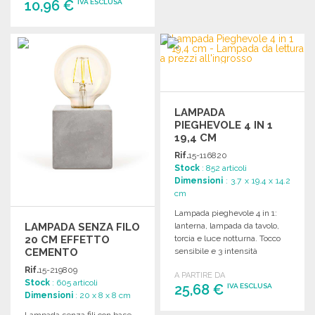
10,96 €
IVA ESCLUSA
ORDINARE
Richiedi un preventivo
LAMPADA
PIEGHEVOLE 4 IN 1
19,4 CM
Rif.
15-116820
Stock
: 852 articoli
Dimensioni
: 3.7 x 19.4 x 14.2
cm
Lampada pieghevole 4 in 1:
LAMPADA SENZA FILO
lanterna, lampada da tavolo,
20 CM EFFETTO
torcia e luce notturna. Tocco
CEMENTO
sensibile e 3 intensità
luminose.
Rif.
15-219809
A PARTIRE DA
Stock
: 605 articoli
25,68 €
IVA ESCLUSA
Dimensioni
: 20 x 8 x 8 cm
Lampada senza fili con base