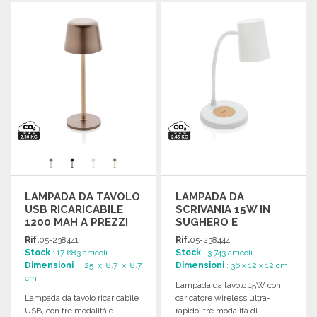
ORDINARE
ORDINARE
Richiedi un preventivo
Richiedi un preventivo
LAMPADA DA TAVOLO
LAMPADA DA
USB RICARICABILE
SCRIVANIA 15W IN
1200 MAH A PREZZI
SUGHERO E
ALL'INGROSSO
PLASTICA
Rif.
05-238441
Rif.
05-238444
Stock
: 17 683 articoli
Stock
: 3 743 articoli
Dimensioni
: 25 x 8.7 x 8.7
Dimensioni
: 36 x 12 x 12 cm
cm
Lampada da tavolo 15W con
Lampada da tavolo ricaricabile
caricatore wireless ultra-
USB, con tre modalità di
rapido, tre modalità di