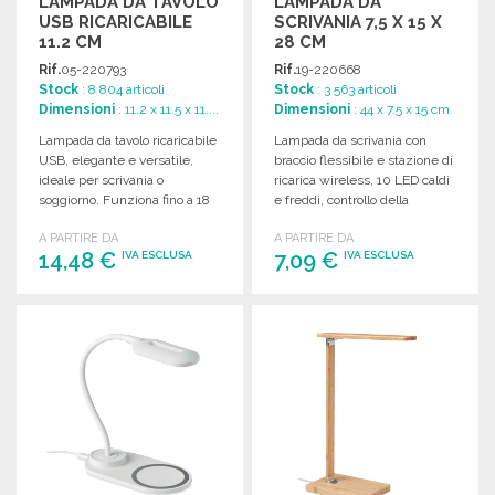
LAMPADA DA TAVOLO
LAMPADA DA
USB RICARICABILE
SCRIVANIA 7,5 X 15 X
11.2 CM
28 CM
Rif.
05-220793
Rif.
19-220668
Stock
: 8 804 articoli
Stock
: 3 563 articoli
Dimensioni
: 11.2 x 11.5 x 11....
Dimensioni
: 44 x 7.5 x 15 cm
Lampada da tavolo ricaricabile
Lampada da scrivania con
USB, elegante e versatile,
braccio flessibile e stazione di
ideale per scrivania o
ricarica wireless, 10 LED caldi
soggiorno. Funziona fino a 18
e freddi, controllo della
ore con una carica.
temperatura.
A PARTIRE DA
A PARTIRE DA
14,48 €
7,09 €
IVA ESCLUSA
IVA ESCLUSA
ORDINARE
ORDINARE
Richiedi un preventivo
Richiedi un preventivo