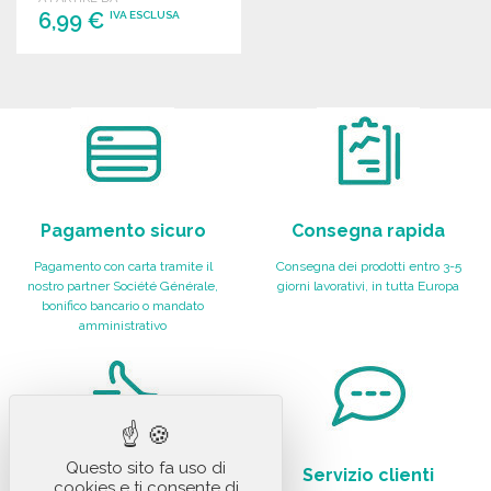
6,99 €
IVA ESCLUSA
ORDINARE
Richiedi un preventivo
Pagamento sicuro
Consegna rapida
Pagamento con carta tramite il
Consegna dei prodotti entro 3-5
nostro partner Société Générale,
giorni lavorativi, in tutta Europa
bonifico bancario o mandato
amministrativo
Questo sito fa uso di
Soddisfazione del
Servizio clienti
cookies e ti consente di