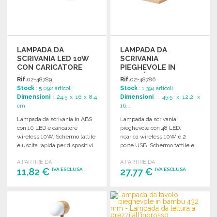
LAMPADA DA
LAMPADA DA
SCRIVANIA LED 10W
SCRIVANIA
CON CARICATORE
PIEGHEVOLE IN
BAMBÙ
Rif.
02-48789
Rif.
02-48786
Stock
: 5 092 articoli
Stock
: 1 394 articoli
Dimensioni
: 24.5 x 16 x 8.4
Dimensioni
: 45.5 x 12.2 x
cm
16....
Lampada da scrivania in ABS
Lampada da scrivania
con 10 LED e caricatore
pieghevole con 48 LED,
wireless 10W. Schermo tattile
ricarica wireless 10W e 2
e uscita rapida per dispositivi
porte USB. Schermo tattile e
compatibili.
compatibile con smartphone
A PARTIRE DA
A PARTIRE DA
moderni.
11,82 €
27,77 €
IVA ESCLUSA
IVA ESCLUSA
ORDINARE
ORDINARE
Richiedi un preventivo
Richiedi un preventivo