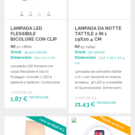
LAMPADA LED
LAMPADA DA NOTTE
FLESSIBILE
TATTILE 2 IN 1
BICOLORE CON CLIP
19X20.4 CM
A PREZZI
Rif.
10-16862
Rif.
15-24642
ALL'INGROSSO
Stock
: 39 400 articoli
Stock
: 971 articoli
Dimensioni
: 25 x 3 x 2 cm
Dimensioni
: 13.6 x 19 x 20.4
cm
Lampada LED bicolore con
corpo flessibile e clip di
Lampada da comodino tattile
fissaggio. Include 1 LED e
2 in 1 con stazione di ricarica
batterie a bottone. Confezione
wireless, 36 LED e 3 modalità
singola.
di illuminazione. Dimensioni:
A PARTIRE DA
19 x 20.4 x 13.6 cm.
1,87 €
IVA ESCLUSA
A PARTIRE DA
21,43 €
IVA ESCLUSA
ORDINARE
ORDINARE
Miglior prezzo
I più venduti #3
Richiedi un preventivo
Richiedi un preventivo