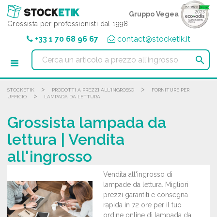
Pannello di gestione dei cookies
Gruppo Vegea
Grossista per professionisti dal 1998
+33 1 70 68 96 67
contact@stocketik.it

>
>
STOCKETIK
PRODOTTI A PREZZI ALL'INGROSSO
FORNITURE PER
>
UFFICIO
LAMPADA DA LETTURA
Grossista lampada da
lettura | Vendita
all'ingrosso
Vendita all'ingrosso di
lampade da lettura. Migliori
prezzi garantiti e consegna
rapida in 72 ore per il tuo
ordine online di lampada da