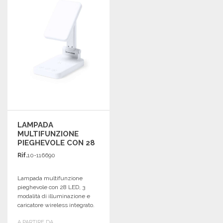
Richiedi un preventivo
LAMPADA
MULTIFUNZIONE
PIEGHEVOLE CON 28
LED A PREZZI
Rif.
10-116690
ALL'INGROSSO
Lampada multifunzione
pieghevole con 28 LED, 3
modalità di illuminazione e
caricatore wireless integrato.
Design elegante e pratico.
A PARTIRE DA