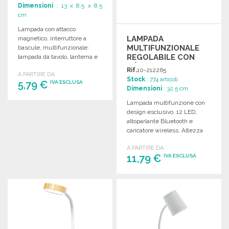
Dimensioni
: 13 x 8.5 x 8.5
cm
Lampada con attacco
LAMPADA
magnetico, interruttore a
MULTIFUNZIONALE
bascule, multifunzionale:
REGOLABILE CON
lampada da tavolo, lanterna e
LIÈGE
luce notturna. Dimensioni: 8,5
Rif.
10-212265
A PARTIRE DA
x 8,5 x 13 cm.
Stock
: 774 articoli
5,79 €
IVA ESCLUSA
Dimensioni
: 32.5 cm
Lampada multifunzione con
ORDINARE
design esclusivo, 12 LED,
altoparlante Bluetooth e
Richiedi un preventivo
caricatore wireless. Altezza
regolabile e intensità
A PARTIRE DA
luminosa variabile.
11,79 €
IVA ESCLUSA
ORDINARE
Richiedi un preventivo