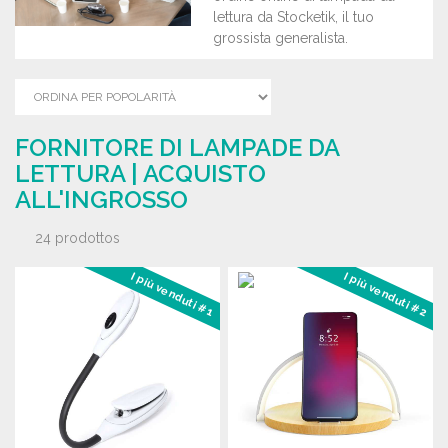
lettura da Stocketik, il tuo
grossista generalista.
FORNITORE DI LAMPADE DA
LETTURA | ACQUISTO
ALL'INGROSSO
24 prodottos
I più venduti #1
I più venduti #2