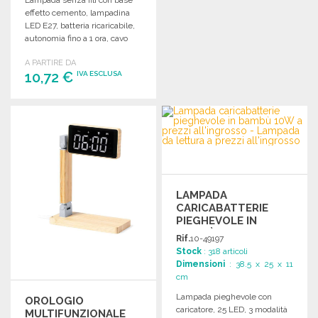
ORDINARE
effetto cemento, lampadina
LED E27, batteria ricaricabile,
Richiedi un preventivo
autonomia fino a 1 ora, cavo
USB incluso.
A PARTIRE DA
10,72 €
IVA ESCLUSA
ORDINARE
Richiedi un preventivo
LAMPADA
CARICABATTERIE
PIEGHEVOLE IN
BAMBÙ 10W
Rif.
10-49197
Stock
: 318 articoli
Dimensioni
: 38.5 x 25 x 11
cm
Lampada pieghevole con
OROLOGIO
caricatore, 25 LED, 3 modalità
MULTIFUNZIONALE