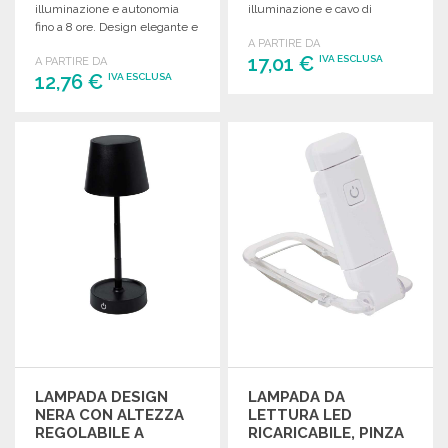
illuminazione e autonomia
illuminazione e cavo di
fino a 8 ore. Design elegante e
ricarica Type-C incluso.
A PARTIRE DA
pratico.
17,01 €
IVA ESCLUSA
A PARTIRE DA
12,76 €
IVA ESCLUSA
ORDINARE
ORDINARE
Richiedi un preventivo
Richiedi un preventivo
LAMPADA DESIGN
LAMPADA DA
NERA CON ALTEZZA
LETTURA LED
REGOLABILE A
RICARICABILE, PINZA