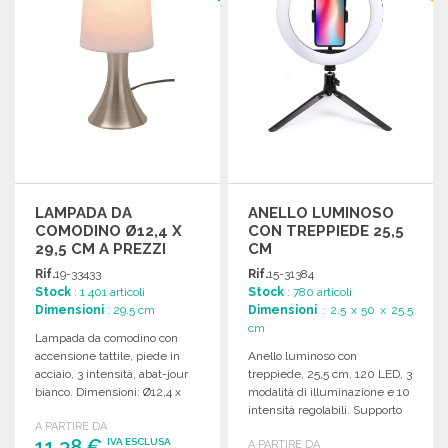
LAMPADA DA
ANELLO LUMINOSO
COMODINO Ø12,4 X
CON TREPPIEDE 25,5
29,5 CM A PREZZI
CM
ALL'INGROSSO
Rif.
19-33433
Rif.
15-31384
Stock
: 1 401 articoli
Stock
: 780 articoli
Dimensioni
: 29.5 cm
Dimensioni
: 2.5 x 50 x 25.5
cm
Lampada da comodino con
accensione tattile, piede in
Anello luminoso con
acciaio, 3 intensità, abat-jour
treppiede, 25,5 cm, 120 LED, 3
bianco. Dimensioni: Ø12,4 x
modalità di illuminazione e 10
29,5 cm.
intensità regolabili. Supporto
A PARTIRE DA
per telefono incluso.
11,38 €
IVA ESCLUSA
A PARTIRE DA