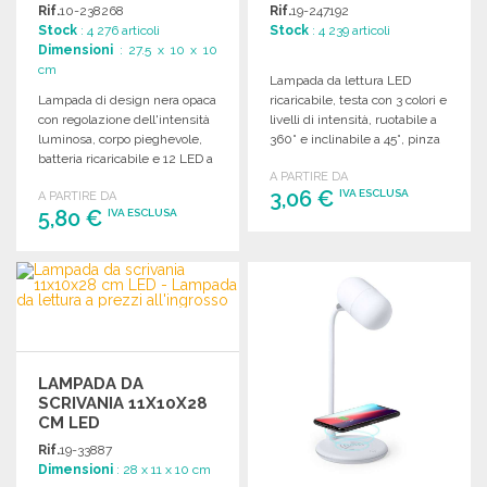
PREZZI
IN METALLO, 200MAH
Rif.
10-238268
Rif.
19-247192
ALL'INGROSSO
Stock
: 4 276 articoli
Stock
: 4 239 articoli
Dimensioni
: 27.5 x 10 x 10
cm
Lampada da lettura LED
Lampada di design nera opaca
ricaricabile, testa con 3 colori e
con regolazione dell'intensità
livelli di intensità, ruotabile a
luminosa, corpo pieghevole,
360° e inclinabile a 45°, pinza
batteria ricaricabile e 12 LED a
metallica, batteria 200 mAh,
A PARTIRE DA
luce calda.
ricarica USB. Ordina in
3,06 €
IVA ESCLUSA
A PARTIRE DA
confezioni da 100.
5,80 €
IVA ESCLUSA
ORDINARE
ORDINARE
Richiedi un preventivo
Richiedi un preventivo
LAMPADA DA
SCRIVANIA 11X10X28
CM LED
Rif.
19-33887
Dimensioni
: 28 x 11 x 10 cm