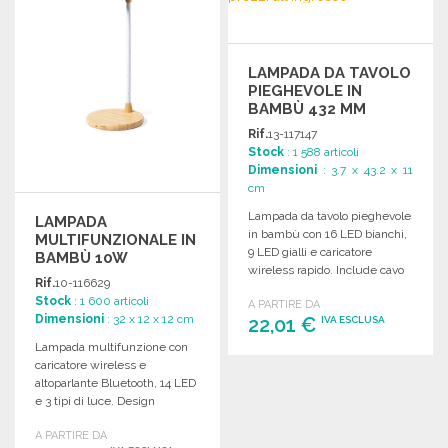
LAMPADA DA TAVOLO
PIEGHEVOLE IN
BAMBÙ 432 MM
Rif.
13-117147
Stock
: 1 588 articoli
Dimensioni
: 3.7 x 43.2 x 11
cm
Lampada da tavolo pieghevole
LAMPADA
in bambù con 16 LED bianchi,
MULTIFUNZIONALE IN
9 LED gialli e caricatore
BAMBÙ 10W
wireless rapido. Include cavo
BLUETOOTH A
Rif.
10-116629
USB-C.
PREZZI
Stock
: 1 600 articoli
A PARTIRE DA
ALL'INGROSSO
Dimensioni
: 32 x 12 x 12 cm
22,01 €
IVA ESCLUSA
Lampada multifunzione con
caricatore wireless e
ORDINARE
altoparlante Bluetooth, 14 LED
Richiedi un preventivo
e 3 tipi di luce. Design
moderno in bambù.
A PARTIRE DA