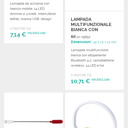
Lampada da scrivania con
braccio mobile, 14 LED,
dimmer a 3 livelli, interruttore
LAMPADA
tattile, ricarica USB, design
MULTIFUNZIONALE
elegante e pratico.
A PARTIRE DA
BIANCA CON
7,14 €
IVA ESCLUSA
BLUETOOTH 3W A
Rif.
10-19652
PREZZI
Dimensioni
: 32 x 12 x 12 cm
ALL'INGROSSO
ORDINARE
Lampada multifunzione
bianca con altoparlante
Richiedi un preventivo
Bluetooth 4.2, caricabatterie
wireless, 14 LED e tre
modalità di illuminazione.
A PARTIRE DA
10,71 €
IVA ESCLUSA
ORDINARE
Richiedi un preventivo