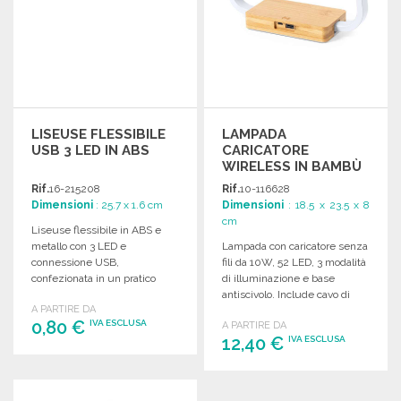
LISEUSE FLESSIBILE
LAMPADA
USB 3 LED IN ABS
CARICATORE
WIRELESS IN BAMBÙ
10W
Rif.
16-215208
Rif.
10-116628
Dimensioni
: 25.7 x 1.6 cm
Dimensioni
: 18.5 x 23.5 x 8
cm
Liseuse flessibile in ABS e
metallo con 3 LED e
Lampada con caricatore senza
connessione USB,
fili da 10W, 52 LED, 3 modalità
confezionata in un pratico
di illuminazione e base
polybag.
antiscivolo. Include cavo di
A PARTIRE DA
ricarica Type C.
0,80 €
IVA ESCLUSA
A PARTIRE DA
12,40 €
IVA ESCLUSA
ORDINARE
ORDINARE
Richiedi un preventivo