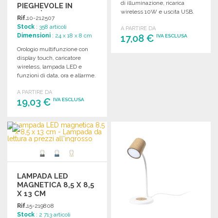
di illuminazione, ricarica
PIEGHEVOLE IN
wireless 10W e uscita USB.
BAMBÙ
Rif.
10-212507
Design pratico e versatile.
Stock
: 358 articoli
A PARTIRE DA
Dimensioni
: 24 x 18 x 8 cm
17,08 €
IVA ESCLUSA
Orologio multifunzione con
display touch, caricatore
ORDINARE
wireless, lampada LED e
Richiedi un preventivo
funzioni di data, ora e allarme.
Design pieghevole.
A PARTIRE DA
19,03 €
IVA ESCLUSA
ORDINARE
Richiedi un preventivo
LAMPADA LED
MAGNETICA 8,5 X 8,5
X 13 CM
Rif.
15-219808
Stock
: 2 713 articoli