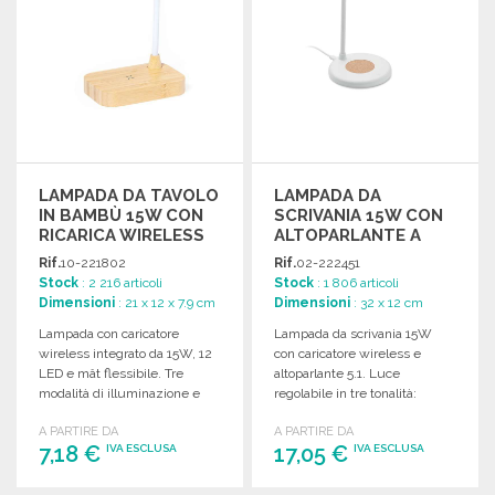
LAMPADA DA TAVOLO
LAMPADA DA
IN BAMBÙ 15W CON
SCRIVANIA 15W CON
RICARICA WIRELESS
ALTOPARLANTE A
PREZZI
Rif.
10-221802
Rif.
02-222451
ALL'INGROSSO
Stock
: 2 216 articoli
Stock
: 1 806 articoli
Dimensioni
: 21 x 12 x 7.9 cm
Dimensioni
: 32 x 12 cm
Lampada con caricatore
Lampada da scrivania 15W
wireless integrato da 15W, 12
con caricatore wireless e
LED e mât flessibile. Tre
altoparlante 5.1. Luce
modalità di illuminazione e
regolabile in tre tonalità:
intensità regolabile.
giorno, fredda e naturale.
A PARTIRE DA
A PARTIRE DA
7,18 €
17,05 €
IVA ESCLUSA
IVA ESCLUSA