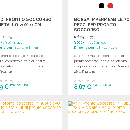
T DI PRONTO SOCCORSO
BORSA IMPERMEABILE 30
METALLO 20X10 CM
PEZZI PER PRONTO
SOCCORSO
6-25485
Rif.
04-14177
ck
: 9 103 articoli
Stock
: 3 887 articoli
nsioni
: 4.1 x 13 x 8.9 cm
Dimensioni
: 28 x 12 x 12 cm
i pronto soccorso in scatola di
Sac impermeabile con 30 articoli di
lo, completo di forbici, nastro
pronto soccorso, ideale per attività
vo, salviettine sterili, cerotti e
all'aperto e sport acquatici. Dimensi
fettante.
28 x Ø 12 cm.
RTIRE DA
A PARTIRE DA
79 €
8,67 €
IVA ESCLUSA
IVA ESCLUSA
ORDINARE
ORDINARE
Richiedi un preventivo
Richiedi un preventivo