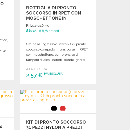
SO
BOTTIGLIA DI PRONTO
SOCCORSO IN RPET CON
MOSCHETTONE IN
ALLUMINIO A PREZZI
Rif.
02-246350
ALL'INGROSSO
Stock
: 8 878 articoli
atico,
Ordina all'ingrosso questo kit di pronto
soccorso compatto in una borsa in RPET
r le
con moschettone, comprensivo di
tamponi di alcol, cerotti, bende, garze,
nastro adesivo e forbici.
A PARTIRE DA
2,57 €
IVA ESCLUSA
ORDINARE
Richiedi un preventivo
KIT DI PRONTO SOCCORSO
4
31 PEZZI NYLON A PREZZI