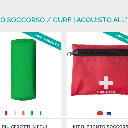
TO SOCCORSO / CURE | ACQUISTO ALL
I più venduti #2
I più v
 DI 5 CEROTTI IN ETUI
KIT DI PRONTO SOCCOR