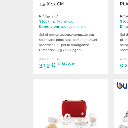
4,5 X 12 CM
PL
Rif.
05-14319
Rif.
1
Stock
: 32 650 articoli
Sto
Dimensioni
: 4.5 x 12 x 7.5 cm
Dime
Set di pronto soccorso compatto con
Set d
scomparto principale, contenente vari
plast
accessori utili per le emergenze.
semp
Dimensioni 4.5 x 12 x 7.5 cm.
socco
A PARTIRE DA
A PA
3,19 €
0,
IVA ESCLUSA
ORDINARE
Richiedi un preventivo