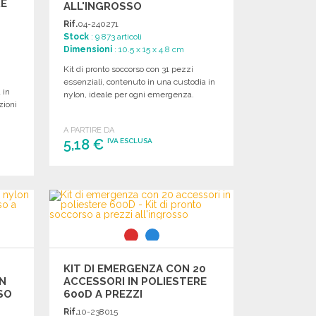
RE
ALL'INGROSSO
Rif.
04-240271
Stock
: 9 873 articoli
Dimensioni
: 10.5 x 15 x 4.8 cm
Kit di pronto soccorso con 31 pezzi
essenziali, contenuto in una custodia in
 in
nylon, ideale per ogni emergenza.
zioni
A PARTIRE DA
5,18 €
IVA ESCLUSA
ORDINARE
Richiedi un preventivo
KIT DI EMERGENZA CON 20
N
ACCESSORI IN POLIESTERE
SSO
600D A PREZZI
ALL'INGROSSO
Rif.
10-238015