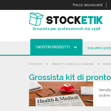
Pannello di gestione dei cookies
Prezzi decrescenti
Grossista per professionisti dal 1998
I NOSTRI PRODOTTI
SVILUPPO SOST
>
>
STOCKETIK
PRODOTTI A PREZZI ALL'INGROSSO
PRODO
Grossista kit di pront
Vendita
ordine 