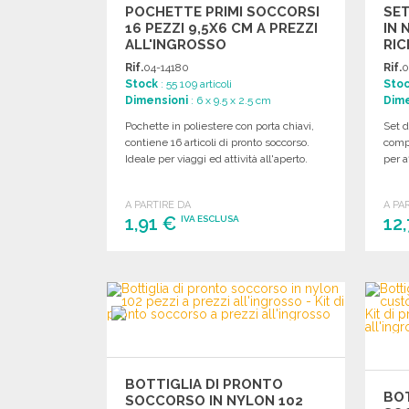
POCHETTE PRIMI SOCCORSI
SE
16 PEZZI 9,5X6 CM A PREZZI
IN 
ALL'INGROSSO
RIC
Rif.
04-14180
Rif.
0
Stock
: 55 109 articoli
Sto
Dimensioni
: 6 x 9.5 x 2.5 cm
Dime
Pochette in poliestere con porta chiavi,
Set d
contiene 16 articoli di pronto soccorso.
compl
Ideale per viaggi ed attività all'aperto.
per a
A PARTIRE DA
A PA
1,91 €
12
IVA ESCLUSA
ORDINARE
Richiedi un preventivo
BOTTIGLIA DI PRONTO
BOT
SOCCORSO IN NYLON 102