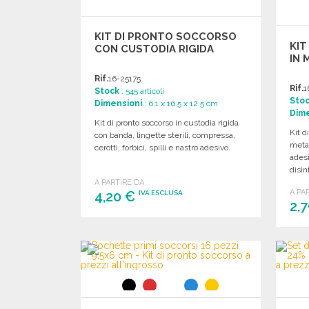
KIT DI PRONTO SOCCORSO
KI
CON CUSTODIA RIGIDA
IN 
Rif.
16-25175
Rif.
1
Stock
: 545 articoli
Sto
Dimensioni
: 6.1 x 16.5 x 12.5 cm
Dime
Kit di pronto soccorso in custodia rigida
Kit d
con banda, lingette sterili, compressa,
metal
cerotti, forbici, spilli e nastro adesivo.
adesi
disin
A PARTIRE DA
A PA
4,20 €
IVA ESCLUSA
2,
ORDINARE
Richiedi un preventivo