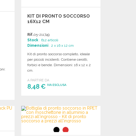
KIT DI PRONTO SOCCORSO
16X12 CM
Rif.
05-211749
Stock
: 612 articoli
Dimensioni
: 2 x 16 x 12 cm
Kit di pronto soccorso completo, ideale
per piccoli incidenti. Contiene cerotti,
forbici e bende. Dimensioni: 16 x 12 x 2
oni:
cm.
A PARTIRE DA
8,48 €
IVA ESCLUSA
ORDINARE
Richiedi un preventivo