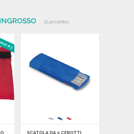
'INGROSSO
25 prodottos
enduti #3
SO
SCATOLA DA 5 CEROTTI