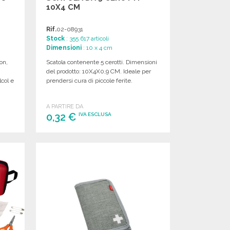
10X4 CM
Rif.
02-08931
Stock
: 355 617 articoli
Dimensioni
: 10 x 4 cm
on,
Scatola contenente 5 cerotti. Dimensioni
del prodotto: 10X4X0,9 CM. Ideale per
lcol e
prendersi cura di piccole ferite.
A PARTIRE DA
0,32 €
IVA ESCLUSA
ORDINARE
Richiedi un preventivo