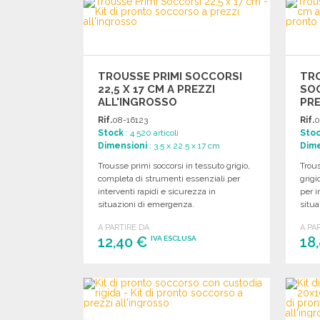
Richiedi un preventivo
TROUSSE PRIMI SOCCORSI
TR
22,5 X 17 CM A PREZZI
SOC
ALL'INGROSSO
PRE
Rif.
08-16123
Rif.
0
Stock
: 4 520 articoli
Sto
Dimensioni
: 3.5 x 22.5 x 17 cm
Dime
Trousse primi soccorsi in tessuto grigio,
Trou
completa di strumenti essenziali per
grigi
interventi rapidi e sicurezza in
per i
situazioni di emergenza.
situ
A PARTIRE DA
A PA
12,40 €
18
IVA ESCLUSA
ORDINARE
Richiedi un preventivo