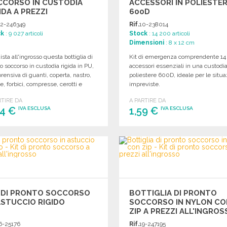
CCORSO IN CUSTODIA
ACCESSORI IN POLIESTE
IDA A PREZZI
600D
'INGROSSO
2-246349
Rif.
10-238014
ck
: 9 027 articoli
Stock
: 14 200 articoli
Dimensioni
: 8 x 12 cm
sta all'ingrosso questa bottiglia di
Kit di emergenza comprendente 14
o soccorso in custodia rigida in PU,
accessori essenziali in una custodia
ensiva di guanti, coperta, nastro,
poliestere 600D, ideale per le situa
, forbici, compresse, cerotti e
impreviste.
ette; vendita limitata all'UE.
RTIRE DA
A PARTIRE DA
64 €
1,59 €
IVA ESCLUSA
IVA ESCLUSA
ORDINARE
ORDINARE
Richiedi un preventivo
Richiedi un preventivo
T DI PRONTO SOCCORSO
BOTTIGLIA DI PRONTO
ASTUCCIO RIGIDO
SOCCORSO IN NYLON CO
ZIP A PREZZI ALL'INGRO
6-25176
Rif.
19-247195