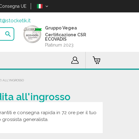
Consegna UE
t@stocketik.it
Gruppo Vegea

Certificazione CSR
ECOVADIS
Platinum 2023
I ALL'INGROSSO
ita all'ingrosso
rantiti e consegna rapida in 72 ore per il tuo
 grossista generalista.