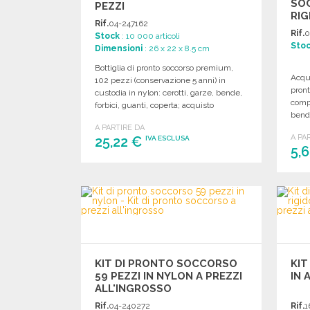
SO
PEZZI
RIG
Rif.
04-247162
ALL
Rif.
0
Stock
: 10 000 articoli
Sto
Dimensioni
: 26 x 22 x 8.5 cm
Bottiglia di pronto soccorso premium,
Acqui
102 pezzi (conservazione 5 anni) in
pront
custodia in nylon: cerotti, garze, bende,
compr
forbici, guanti, coperta; acquisto
bende
all'ingrosso per un rifornimento pratico.
salvi
A PARTIRE DA
A PA
25,22 €
IVA ESCLUSA
5,
ORDINARE
Richiedi un preventivo
KIT DI PRONTO SOCCORSO
KI
59 PEZZI IN NYLON A PREZZI
IN 
ALL'INGROSSO
Rif.
04-240272
Rif.
1