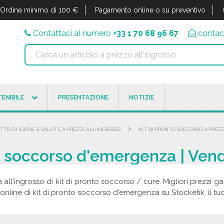
Ordine minimo di 100 €
Pagamento online o su preventivo
Contattaci al numero
+33 1 70 68 96 67
contac
ENIBILE
PRESENTAZIONE
NOTIZIE
>
TTO DI IGIENE E SALUTE A PREZZI ALL'INGROSSO
KIT DI PRONTO SOCCORSO A PREZZ
o soccorso d'emergenza | Vend
 all'ingrosso di kit di pronto soccorso / cure. Migliori prezzi ga
online di kit di pronto soccorso d'emergenza su Stocketik, il tuo