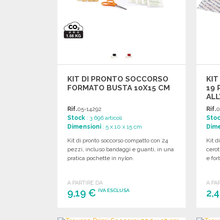
KIT DI PRONTO SOCCORSO
KI
FORMATO BUSTA 10X15 CM
19 
ALL
Rif.
05-14292
Rif.
0
Stock
: 3 696 articoli
Sto
Dimensioni
: 5 x 10 x 15 cm
Dime
Kit di pronto soccorso compatto con 24
Kit d
pezzi, incluso bandaggi e guanti, in una
cerot
pratica pochette in nylon.
e for
A PARTIRE DA
A PA
9,19 €
2,
IVA ESCLUSA
ORDINARE