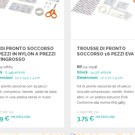
T DI PRONTO SOCCORSO
TROUSSE DI PRONTO
PEZZI IN NYLON A PREZZI
SOCCORSO 16 PEZZI EVA
'INGROSSO
4-11863
Rif.
04-11938
ck
: 6 349 articoli
Stock
: 14 371 articoli
nsioni
: 10 x 14.5 x 4 cm
Dimensioni
: 12 x 10 x 5 cm
i pronto soccorso con 19 pezzi:
Kit di pronto soccorso da 16 pezzi,
ti, compressi, bende, spille da balia
include compresses, cerotti, forbici
bici in una pratica borsa in nylon.
altro, in un pratico astuccio EVA.
Conforme alla norma EN13485.
RTIRE DA
A PARTIRE DA
49 €
3,75 €
IVA ESCLUSA
IVA ESCLUSA
ORDINARE
ORDINARE