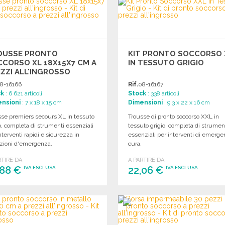
Richiedi un preventivo
Richiedi un preventivo
OUSSE PRONTO
KIT PRONTO SOCCORSO 
CORSO XL 18X15X7 CM A
IN TESSUTO GRIGIO
ZZI ALL'INGROSSO
8-16166
Rif.
08-16167
ck
: 6 621 articoli
Stock
: 338 articoli
nsioni
: 7 x 18 x 15 cm
Dimensioni
: 9.3 x 22 x 16 cm
sse premiers secours XL in tessuto
Trousse di pronto soccorso XXL in
o, completa di strumenti essenziali
tessuto grigio, completa di strumen
nterventi rapidi e sicurezza in
essenziali per interventi di emerge
azioni d'emergenza.
cura.
RTIRE DA
A PARTIRE DA
,88 €
22,06 €
IVA ESCLUSA
IVA ESCLUSA
ORDINARE
ORDINARE
Richiedi un preventivo
Richiedi un preventivo