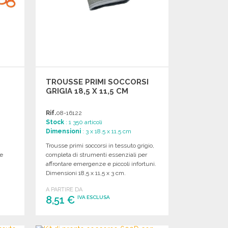
TROUSSE PRIMI SOCCORSI
GRIGIA 18,5 X 11,5 CM
Rif.
08-16122
Stock
: 1 350 articoli
Dimensioni
: 3 x 18.5 x 11.5 cm
Trousse primi soccorsi in tessuto grigio,
 e
completa di strumenti essenziali per
affrontare emergenze e piccoli infortuni.
Dimensioni 18,5 x 11,5 x 3 cm.
A PARTIRE DA
8,51 €
IVA ESCLUSA
ORDINARE