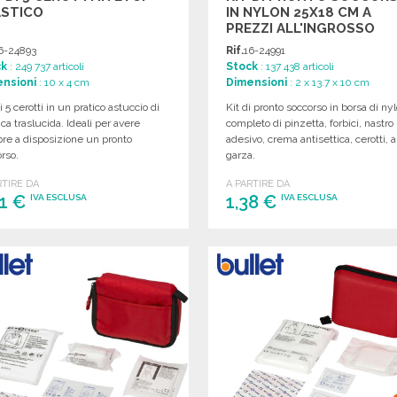
ASTICO
IN NYLON 25X18 CM A
PREZZI ALL'INGROSSO
6-24893
Rif.
16-24991
ck
: 249 737 articoli
Stock
: 137 438 articoli
nsioni
: 10 x 4 cm
Dimensioni
: 2 x 13.7 x 10 cm
i 5 cerotti in un pratico astuccio di
Kit di pronto soccorso in borsa di nyl
ica traslucida. Ideali per avere
completo di pinzetta, forbici, nastro
re a disposizione un pronto
adesivo, crema antisettica, cerotti, a
rso.
garza.
RTIRE DA
A PARTIRE DA
21 €
1,38 €
IVA ESCLUSA
IVA ESCLUSA
ORDINARE
ORDINARE
Richiedi un preventivo
Richiedi un preventivo