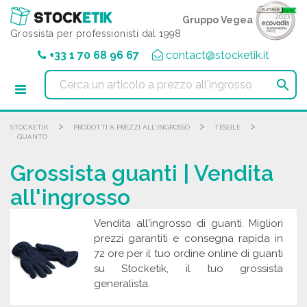
Pannello di gestione dei cookies
Gruppo Vegea
Grossista per professionisti dal 1998
+33 1 70 68 96 67
contact@stocketik.it

>
>
>
STOCKETIK
PRODOTTI A PREZZI ALL'INGROSSO
TESSILE
GUANTO
Grossista guanti | Vendita
all'ingrosso
Vendita all'ingrosso di guanti. Migliori
prezzi garantiti e consegna rapida in
72 ore per il tuo ordine online di guanti
su Stocketik, il tuo grossista
generalista.