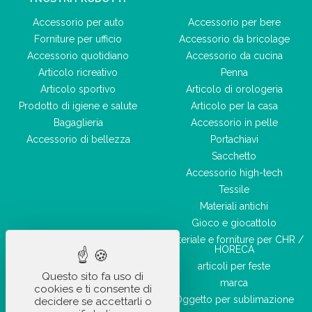
Accessorio per auto
Accessorio per bere
Forniture per ufficio
Accessorio da bricolage
Accessorio quotidiano
Accessorio da cucina
Articolo ricreativo
Penna
Articolo sportivo
Articolo di orologeria
Prodotto di igiene e salute
Articolo per la casa
Bagaglieria
Accessorio in pelle
Accessorio di bellezza
Portachiavi
Sacchetto
Accessorio high-tech
Tessile
Materiali antichi
Gioco e giocattolo
Materiale e forniture per CHR /
HORECA
articoli per feste
Questo sito fa uso di
marca
cookies e ti consente di
Oggetto per sublimazione
decidere se accettarli o