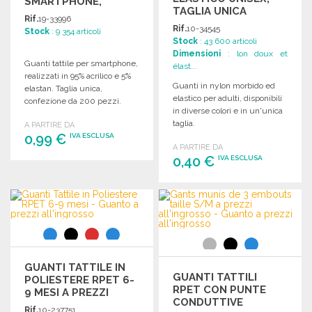
SMARTPHONE,
TAGLIA UNICA
TAGLIA UNICA
Rif.
19-33996
Rif.
10-34545
Stock
: 9 354 articoli
Stock
: 43 600 articoli
Dimensioni
: lon doux et
Guanti tattile per smartphone,
élast...
realizzati in 95% acrilico e 5%
Guanti in nylon morbido ed
elastan. Taglia unica,
elastico per adulti, disponibili
confezione da 200 pezzi.
in diverse colori e in un'unica
taglia.
A PARTIRE DA
0,99 €
IVA ESCLUSA
A PARTIRE DA
0,40 €
IVA ESCLUSA
ORDINARE
Richiedi un preventivo
ORDINARE
Richiedi un preventivo
GUANTI TATTILE IN
GUANTI TATTILI
POLIESTERE RPET 6-
RPET CON PUNTE
9 MESI A PREZZI
CONDUTTIVE
ALL'INGROSSO
Rif.
10-237751