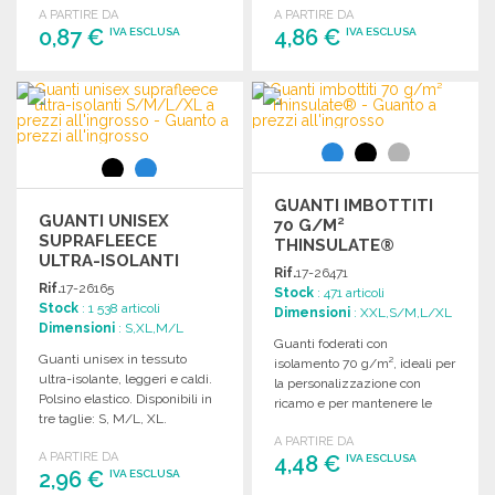
A PARTIRE DA
A PARTIRE DA
0,87 €
4,86 €
IVA ESCLUSA
IVA ESCLUSA
ORDINARE
ORDINARE
Richiedi un preventivo
Richiedi un preventivo
GUANTI IMBOTTITI
GUANTI UNISEX
70 G/M²
SUPRAFLEECE
THINSULATE®
ULTRA-ISOLANTI
Rif.
17-26471
S/M/L/XL
Rif.
17-26165
Stock
: 471 articoli
Stock
: 1 538 articoli
Dimensioni
: XXL,S/M,L/XL
Dimensioni
: S,XL,M/L
Guanti foderati con
Guanti unisex in tessuto
isolamento 70 g/m², ideali per
ultra-isolante, leggeri e caldi.
la personalizzazione con
Polsino elastico. Disponibili in
ricamo e per mantenere le
tre taglie: S, M/L, XL.
mani al caldo.
A PARTIRE DA
A PARTIRE DA
4,48 €
IVA ESCLUSA
2,96 €
IVA ESCLUSA