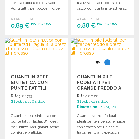
acrilica calda e colori vivaci.
realizzati in acrilico liscio e
Punti tattili per pollice, indice
caldo, con punta interattiva su
e medio. Taglia unica.
ogni dito. Taglia unica.
A PARTIRE DA
A PARTIRE DA
0,89 €
0,88 €
IVA ESCLUSA
IVA ESCLUSA
ORDINARE
ORDINARE
Richiedi un preventivo
Richiedi un preventivo
GUANTI IN RETE
GUANTI IN PILE
SINTETICA CON
FODERATI PER
PUNTE TATTILI,
GRANDE FREDDO A
TAGLIA 8'' A PREZZI
PREZZI
Rif.
13-22393
Rif.
17-26162
ALL'INGROSSO
ALL'INGROSSO
Stock
: 4 276 articoli
Stock
: 523 articoli
Dimensioni
: S/M,L/XL
Guanti in rete sintetica con
Guanti invernali foderati,
punte tattili. Taglia: 8''. Ideali
ideali per temperature rigide,
per utilizzi vari, garantiscono
con attacco per unione e
comfort e praticità.
trattamento anti-peluccia.