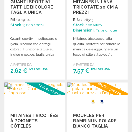
GUANTI SPORTIVI
MITAINES IN LANA
TATTILE BICOLORE
TRICOTATE 30 CM A
TAGLIA UNICA
PREZZI
ALL'INGROSSO
Rif.
10-19404
Rif.
17-26545
Stock
: 9 800 articoli
Stock
: 160 articoli
Dimensioni
: Taille unique
Guanti sportivi in poliestere e
Mitaines tricotées di alta
lycra, bicolore con dettagli
qualità, perfette per tenere le
colorati. Funzione tattile su
mani calde e aggiungere un
indice e pollice, taglia unica
tocco di stile al tuo outfit.
per adulti.
A PARTIRE DA
A PARTIRE DA
2,62 €
7,57 €
IVA ESCLUSA
IVA ESCLUSA
ORDINARE
ORDINARE
Miglior prezzo
I più venduti #3
Richiedi un preventivo
Richiedi un preventivo
MITAINES TRICOTÉES
MOUFLES PER
À POIGNETS
BAMBINI IN POLARE
CÔTELÉS
BIANCO TAGLIA
UNICA