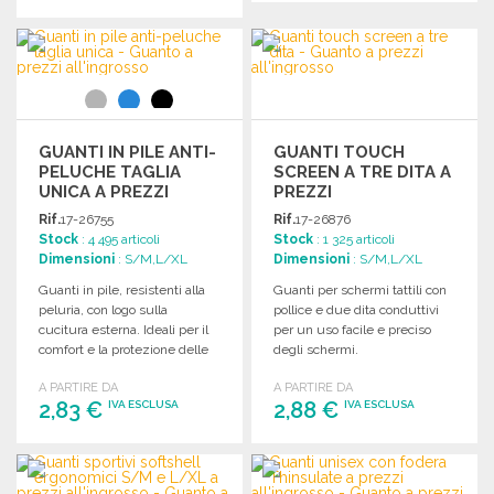
ORDINARE
ORDINARE
Richiedi un preventivo
Richiedi un preventivo
GUANTI IN PILE ANTI-
GUANTI TOUCH
PELUCHE TAGLIA
SCREEN A TRE DITA A
UNICA A PREZZI
PREZZI
ALL'INGROSSO
ALL'INGROSSO
Rif.
17-26755
Rif.
17-26876
Stock
: 4 495 articoli
Stock
: 1 325 articoli
Dimensioni
: S/M,L/XL
Dimensioni
: S/M,L/XL
Guanti in pile, resistenti alla
Guanti per schermi tattili con
peluria, con logo sulla
pollice e due dita conduttivi
cucitura esterna. Ideali per il
per un uso facile e preciso
comfort e la protezione delle
degli schermi.
mani.
A PARTIRE DA
A PARTIRE DA
2,83 €
2,88 €
IVA ESCLUSA
IVA ESCLUSA
ORDINARE
ORDINARE
Richiedi un preventivo
Richiedi un preventivo