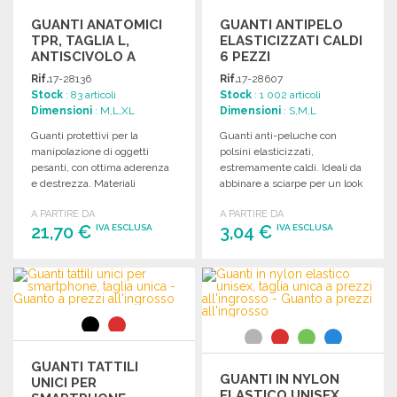
GUANTI ANATOMICI
GUANTI ANTIPELO
TPR, TAGLIA L,
ELASTICIZZATI CALDI
ANTISCIVOLO A
6 PEZZI
PREZZI
Rif.
17-28136
Rif.
17-28607
ALL'INGROSSO
Stock
: 83 articoli
Stock
: 1 002 articoli
Dimensioni
: M,L,XL
Dimensioni
: S,M,L
Guanti protettivi per la
Guanti anti-peluche con
manipolazione di oggetti
polsini elasticizzati,
pesanti, con ottima aderenza
estremamente caldi. Ideali da
e destrezza. Materiali
abbinare a sciarpe per un look
resistenti e regolabili.
accattivante.
A PARTIRE DA
A PARTIRE DA
Certificati di sicurezza.
21,70 €
3,04 €
IVA ESCLUSA
IVA ESCLUSA
ORDINARE
ORDINARE
Richiedi un preventivo
Richiedi un preventivo
GUANTI TATTILI
GUANTI IN NYLON
UNICI PER
ELASTICO UNISEX,