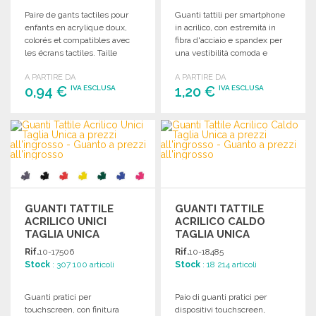
Paire de gants tactiles pour
Guanti tattili per smartphone
enfants en acrylique doux,
in acrilico, con estremità in
colorés et compatibles avec
fibra d'acciaio e spandex per
les écrans tactiles. Taille
una vestibilità comoda e
unique.
funzionale.
A PARTIRE DA
A PARTIRE DA
0,94 €
1,20 €
IVA ESCLUSA
IVA ESCLUSA
ORDINARE
ORDINARE
Richiedi un preventivo
Richiedi un preventivo
GUANTI TATTILE
GUANTI TATTILE
ACRILICO UNICI
ACRILICO CALDO
TAGLIA UNICA
TAGLIA UNICA
Rif.
10-17506
Rif.
10-18485
Stock
: 307 100 articoli
Stock
: 18 214 articoli
Guanti pratici per
Paio di guanti pratici per
touchscreen, con finitura
dispositivi touchscreen,