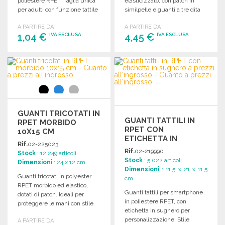
poliestere RPET. Taglia unica
elasticizzato, con patch in
per adulti con funzione tattile
similpelle e guanti a tre dita
su tre dita.
tattili.
A PARTIRE DA
A PARTIRE DA
1,04 €
4,45 €
IVA ESCLUSA
IVA ESCLUSA
ORDINARE
ORDINARE
Richiedi un preventivo
Richiedi un preventivo
GUANTI TRICOTATI IN
GUANTI TATTILI IN
RPET MORBIDO
RPET CON
10X15 CM
ETICHETTA IN
Rif.
02-225023
SUGHERO
Rif.
02-219990
Stock
: 12 249 articoli
Stock
: 5 022 articoli
Dimensioni
: 24 x 12 cm
Dimensioni
: 11.5 x 21 x 11.5
Guanti tricotati in polyester
cm
RPET morbido ed elastico,
Guanti tattili per smartphone
dotati di patch. Ideali per
in poliestere RPET, con
proteggere le mani con stile.
etichetta in sughero per
personalizzazione. Stile
A PARTIRE DA