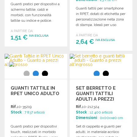
Guanti pratici per dispositivi a
Guanti tattili per smartphone
schermo tattile, caldi e
in RPET, dotati di etichetta per
morbidi, con funzionalità
personalizzazione nella zona
tattile su indice e pollice.
di stampa. Ideali per uso
Taglia unica.
quotidiano.
A PARTIRE DA
A PARTIRE DA
1,51 €
IVA ESCLUSA
2,64 €
IVA ESCLUSA
ORDINARE
ORDINARE
Richiedi un preventivo
Richiedi un preventivo
GUANTI TATTILE IN
SET BERRETTO E
RPET UNICO ADULTO
GUANTI TATTILI
ADULTI A PREZZI
ALL'INGROSSO
Rif.
10-35219
Rif.
10-212324
Stock
: 7 837 articoli
Stock
: 12 400 articoli
Dimensioni
: 0x00xxø0 cm
Guanti pratici per dispositivi
Set di cappello e guanti per
touch, realizzati in morbido
adulti, in materiale acrilico