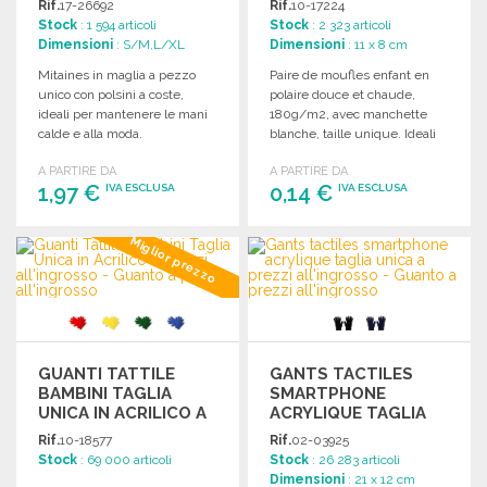
Rif.
17-26692
Rif.
10-17224
Stock
: 1 594 articoli
Stock
: 2 323 articoli
Dimensioni
: S/M,L/XL
Dimensioni
: 11 x 8 cm
Mitaines in maglia a pezzo
Paire de moufles enfant en
unico con polsini a coste,
polaire douce et chaude,
ideali per mantenere le mani
180g/m2, avec manchette
calde e alla moda.
blanche, taille unique. Ideali
per l'inverno.
A PARTIRE DA
A PARTIRE DA
1,97 €
0,14 €
IVA ESCLUSA
IVA ESCLUSA
ORDINARE
ORDINARE
Miglior prezzo
Richiedi un preventivo
Richiedi un preventivo
GUANTI TATTILE
GANTS TACTILES
BAMBINI TAGLIA
SMARTPHONE
UNICA IN ACRILICO A
ACRYLIQUE TAGLIA
PREZZI
UNICA A PREZZI
Rif.
10-18577
Rif.
02-03925
ALL'INGROSSO
ALL'INGROSSO
Stock
: 69 000 articoli
Stock
: 26 283 articoli
Dimensioni
: 21 x 12 cm