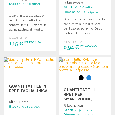
Rif.
16-239529
Stock
: 87 000 articoli
Stock
: 64 628 articoli
Dimensioni
: 21 x 15 cm
Guanti in tessuto caldo e
Guanti tattili con rivestimento
morbido, compatibili con
conduttivo su tre dita, ideali
schermi tattili. Funzionalità
per l'uso su schermo. Design
sui polpastrelli di medio,
pratico e funzionale.
indice e pollice.
A PARTIRE DA
A PARTIRE DA
1,15 €
IVA ESCLUSA
0,94 €
IVA ESCLUSA
ORDINARE
ORDINARE
Richiedi un preventivo
Richiedi un preventivo
GUANTI TATTILE IN
GUANTI TATTILI
RPET TAGLIA UNICA
RPET PER
SMARTPHONE,
Rif.
10-221316
TAGLIA M
Rif.
02-117021
Stock
: 30 286 articoli
Stock
: 4 494 articoli
Dimensioni
: 23 x 12 cm