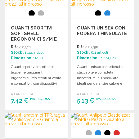
GUANTI SPORTIVI
GUANTI UNISEX CON
SOFTSHELL
FODERA THINSULATE
ERGONOMICI S/M E
L/XL
Rif.
17-27741
Rif.
17-27790
Stock
: 1 144 articoli
Stock
: 611 articoli
Dimensioni
: M,XL
Dimensioni
: S/M,L/XL
Guanti sportivi in softshell
Guanti unisex con etichetta
leggeri e traspiranti,
staccabile e completa
ergonomici, resistenti al vento
imbottitura in Thinsulate,
e compatibili con dispositivi
ideali per garantire calore e
tattili. Disponibili in due taglie.
comfort.
A PARTIRE DA
A PARTIRE DA
7,42 €
5,13 €
IVA ESCLUSA
IVA ESCLUSA
ORDINARE
ORDINARE
Richiedi un preventivo
Richiedi un preventivo