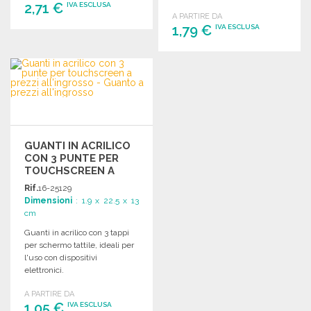
2,71 €
pratico e funzionale.
IVA ESCLUSA
A PARTIRE DA
1,79 €
IVA ESCLUSA
ORDINARE
Richiedi un preventivo
ORDINARE
Richiedi un preventivo
GUANTI IN ACRILICO
CON 3 PUNTE PER
TOUCHSCREEN A
PREZZI
Rif.
16-25129
ALL'INGROSSO
Dimensioni
: 1.9 x 22.5 x 13
cm
Guanti in acrilico con 3 tappi
per schermo tattile, ideali per
l'uso con dispositivi
elettronici.
A PARTIRE DA
1,05 €
IVA ESCLUSA