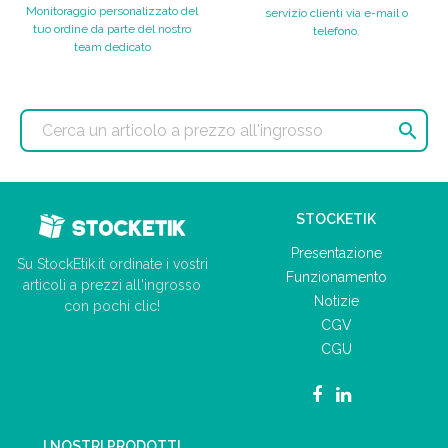
Monitoraggio personalizzato del
servizio clienti via e-mail o
tuo ordine da parte del nostro
telefono.
team dedicato

STOCKETIK
Presentazione
Su StockEtik.it ordinate i vostri
Funzionamento
articoli a prezzi all'ingrosso
Notizie
con pochi clic!
CGV
CGU
I NOSTRI PRODOTTI