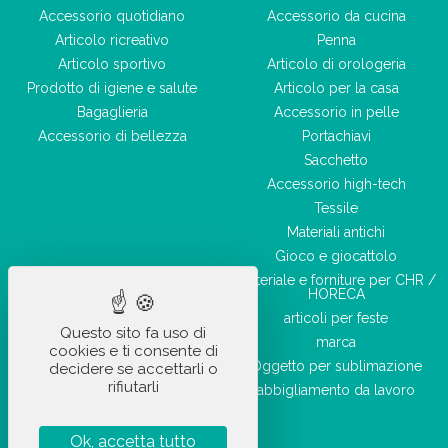
Accessorio quotidiano
Accessorio da cucina
Articolo ricreativo
Penna
Articolo sportivo
Articolo di orologeria
Prodotto di igiene e salute
Articolo per la casa
Bagaglieria
Accessorio in pelle
Accessorio di bellezza
Portachiavi
Sacchetto
Accessorio high-tech
Tessile
Materiali antichi
Gioco e giocattolo
Materiale e forniture per CHR /
HORECA
articoli per feste
Questo sito fa uso di
marca
cookies e ti consente di
Oggetto per sublimazione
decidere se accettarli o
rifiutarli
abbigliamento da lavoro
Ok, accetta tutto