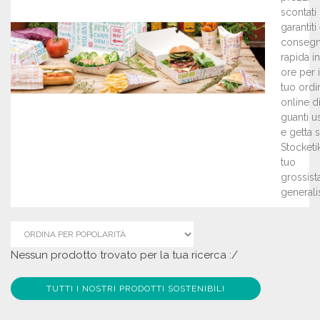
scontati
garantiti
conseg
rapida i
ore per i
tuo ordi
online d
guanti u
e getta 
Stocketik,
tuo
grossist
generalis
Nessun prodotto trovato per la tua ricerca :/
TUTTI I NOSTRI PRODOTTI SOSTENIBILI