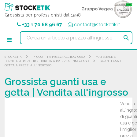
Pannello di gestione dei cookies
Gruppo Vegea
Grossista per professionisti dal 1998
+33 1 70 68 96 67
contact@stocketik.it

>
>
STOCKETIK
PRODOTTI A PREZZI ALL'INGROSSO
MATERIALE E
>
FORNITURE PER CHR / HORECA A PREZZI ALL'INGROSSO
GUANTI USA E
GETTA A PREZZI ALL'INGROSSO
Grossista guanti usa e
getta | Vendita all'ingrosso
Vendita
all'ingr
di guanti
usa e get
I miglior
prezzi