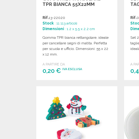
TPR BIANCA 55X22MM
TAG
Rif.
13-22020
Rif.
0
Stock
: 11 113 articoli
Sto
Dimensioni
: 1.2 x 5.5 x 2.2 cm
Dime
Gomma TPR bianca rettangolare, ideale
Set 2
per cancellare segni di matita. Perfetta
tagli
per scuola e ufficio. Dimensioni: 55 x 22
ideal
x 12 mm.
A PARTIRE DA
A PA
0,20 €
0,
IVA ESCLUSA
ORDINARE
Richiedi un preventivo