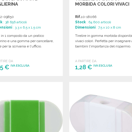
LIERINA
MORBIDA COLORI VIVACI
2-09850
Rif.
10-18066
ck
: 38 656 articoli
Stock
: 64 600 articoli
nsioni
: 3.3 x 6.5 x 1.5 cm
Dimensioni
: 7.5 x 10 x 8 cm
 in 1 composto da un pratico
Tirelire in gomma morbida disponibi
erino e una gomma per cancellare,
vivaci colori. Perfetta per insegnare 
e per la scrivania e l'ufficio.
bambini l'importanza del risparmio.
RTIRE DA
A PARTIRE DA
45 €
1,28 €
IVA ESCLUSA
IVA ESCLUSA
ORDINARE
ORDINARE
Richiedi un preventivo
Richiedi un preventivo