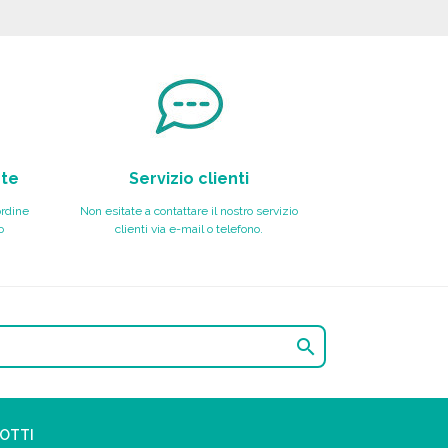
nte
Servizio clienti
ordine
Non esitate a contattare il nostro servizio
o
clienti via e-mail o telefono.

DOTTI