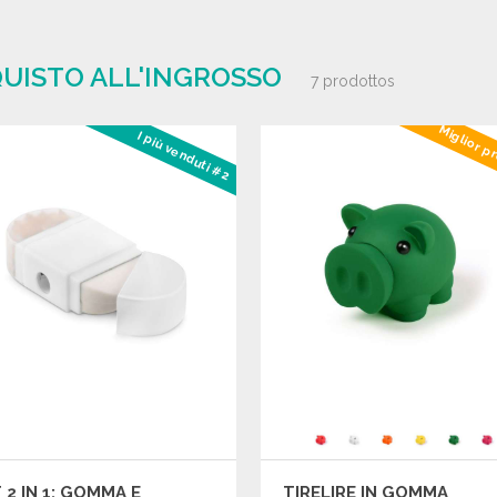
QUISTO ALL'INGROSSO
7 prodottos
Miglior p
I più venduti #2
 2 IN 1: GOMMA E
TIRELIRE IN GOMMA