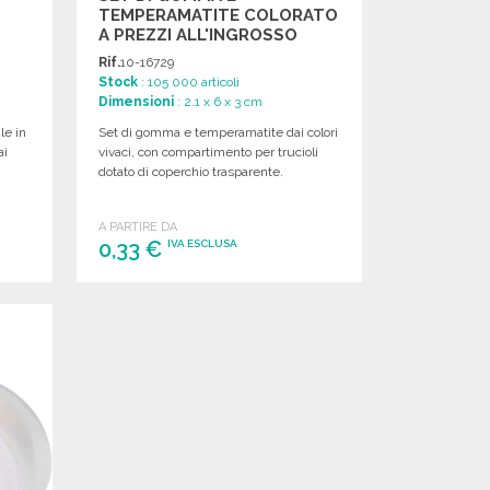
TEMPERAMATITE COLORATO
A PREZZI ALL'INGROSSO
Rif.
10-16729
Stock
: 105 000 articoli
Dimensioni
: 2.1 x 6 x 3 cm
le in
Set di gomma e temperamatite dai colori
ai
vivaci, con compartimento per trucioli
dotato di coperchio trasparente.
A PARTIRE DA
0,33 €
IVA ESCLUSA
ORDINARE
Richiedi un preventivo