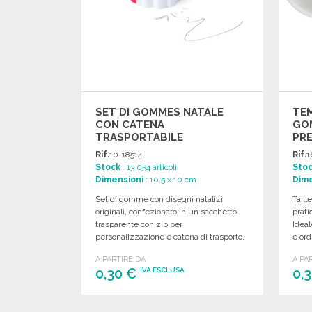
SET DI GOMMES NATALE
TE
CON CATENA
GO
TRASPORTABILE
PRE
Rif.
10-18514
Rif.
1
Stock
: 13 054 articoli
Sto
Dimensioni
: 10.5 x 10 cm
Dime
Set di gomme con disegni natalizi
Taill
originali, confezionato in un sacchetto
prati
trasparente con zip per
Ideal
personalizzazione e catena di trasporto.
e ord
A PARTIRE DA
A PA
0,30 €
0,
IVA ESCLUSA
ORDINARE