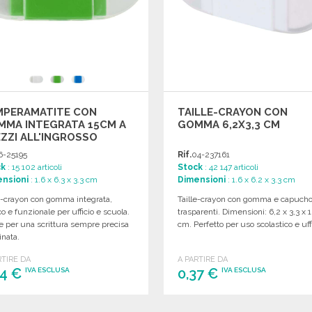
MPERAMATITE CON
TAILLE-CRAYON CON
MMA INTEGRATA 15CM A
GOMMA 6,2X3,3 CM
ZZI ALL'INGROSSO
6-25195
Rif.
04-237161
ck
: 15 102 articoli
Stock
: 42 147 articoli
nsioni
: 1.6 x 6.3 x 3.3 cm
Dimensioni
: 1.6 x 6.2 x 3.3 cm
e-crayon con gomma integrata,
Taille-crayon con gomma e capucho
co e funzionale per ufficio e scuola.
trasparenti. Dimensioni: 6,2 x 3,3 x 1
e per una scrittura sempre precisa
cm. Perfetto per uso scolastico e uffi
inata.
RTIRE DA
A PARTIRE DA
34 €
0,37 €
IVA ESCLUSA
IVA ESCLUSA
ORDINARE
ORDINARE