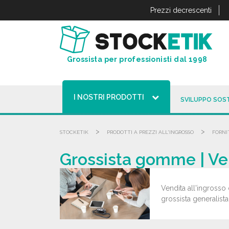
Pannello di gestione dei cookies
Prezzi decrescenti
Grossista per professionisti dal 1998
I NOSTRI PRODOTTI
SVILUPPO SOST
>
>
STOCKETIK
PRODOTTI A PREZZI ALL'INGROSSO
FORNI
Grossista gomme | Ven
Vendita all'ingrosso
grossista generalista