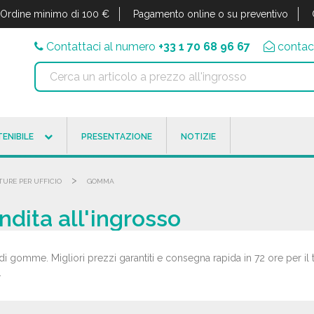
Ordine minimo di 100 €
Pagamento online o su preventivo
Contattaci al numero
+33 1 70 68 96 67
contac
ENIBILE
PRESENTAZIONE
NOTIZIE
>
TURE PER UFFICIO
GOMMA
dita all'ingrosso
 di gomme. Migliori prezzi garantiti e consegna rapida in 72 ore per il
.