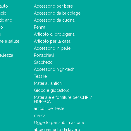
auto
Accessorio per bere
icio
Accessorio da bricolage
tidiano
Accessorio da cucina
vo
Penna
o
Articolo di orologeria
ne e salute
Articolo per la casa
Accessorio in pelle
ellezza
Portachiavi
Sacchetto
Accessorio high-tech
Tessile
Materiali antichi
Gioco e giocattolo
Materiale e forniture per CHR /
HORECA
articoli per feste
marca
Oggetto per sublimazione
abbigliamento da lavoro