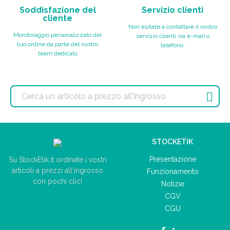
Soddisfazione del
Servizio clienti
cliente
Non esitate a contattare il nostro
Monitoraggio personalizzato del
servizio clienti via e-mail o
tuo ordine da parte del nostro
telefono.
team dedicato

STOCKETIK
Presentazione
Su StockEtik.it ordinate i vostri
articoli a prezzi all'ingrosso
Funzionamento
con pochi clic!
Notizie
CGV
CGU