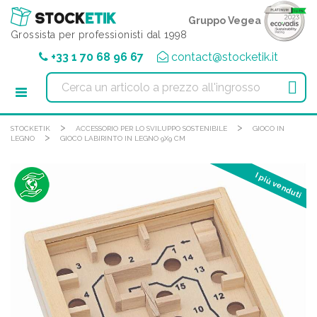
Pannello di gestione dei cookies
Gruppo Vegea
Grossista per professionisti dal 1998
+33 1 70 68 96 67
contact@stocketik.it

>
>
STOCKETIK
ACCESSORIO PER LO SVILUPPO SOSTENIBILE
GIOCO IN
>
LEGNO
GIOCO LABIRINTO IN LEGNO 9X9 CM
I più venduti