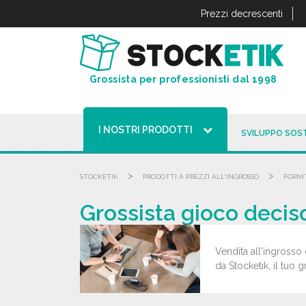
Pannello di gestione dei cookies
Prezzi decrescenti
Grossista per professionisti dal 1998
I NOSTRI PRODOTTI
SVILUPPO SOST
>
>
STOCKETIK
PRODOTTI A PREZZI ALL'INGROSSO
FORNI
Grossista gioco deciso
Vendita all'ingrosso 
da Stocketik, il tuo 