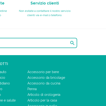
nte
Servizio clienti
ordine
Non esitate a contattare il nostro servizio
o
clienti via e-mail o telefono.

DOTTI
auto
Accessorio per bere
icio
Accessorio da bricolage
tidiano
Accessorio da cucina
vo
Penna
o
Articolo di orologeria
ne e salute
Articolo per la casa
Accessorio in pelle