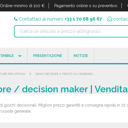
Ordine minimo di 100 €
Pagamento online o su preventivo
Contattaci al numero
+33 1 70 68 96 67
contac
ENIBILE
PRESENTAZIONE
NOTIZIE
>
TURE PER UFFICIO
GIOCO DECISORE A PREZZI ALL'INGROSSO
re / decision maker | Vendita
di giochi decisionali. Migliori prezzi garantiti e consegna rapida in 72
grossista generale.