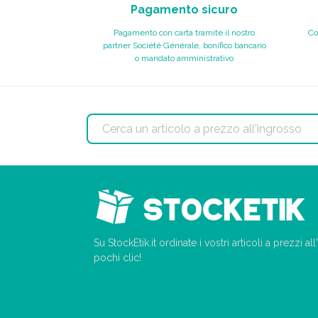
Pagamento sicuro
Pagamento con carta tramite il nostro
Co
partner Société Générale, bonifico bancario
o mandato amministrativo
Su StockEtik.it ordinate i vostri articoli a prezzi a
pochi clic!