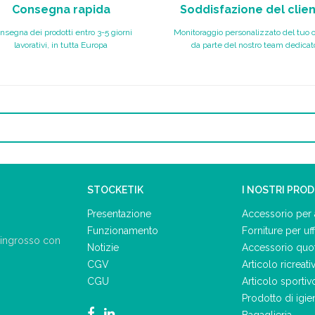
Consegna rapida
Soddisfazione del clie
nsegna dei prodotti entro 3-5 giorni
Monitoraggio personalizzato del tuo 
lavorativi, in tutta Europa
da parte del nostro team dedicat
STOCKETIK
I NOSTRI PRO
Presentazione
Accessorio per 
Funzionamento
Forniture per uff
ll'ingrosso con
Notizie
Accessorio quo
CGV
Articolo ricreati
CGU
Articolo sportiv
Prodotto di igie
Bagaglieria