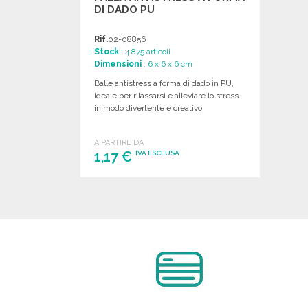
DI DADO PU
Rif.
02-08856
Stock
: 4 875 articoli
Dimensioni
: 6 x 6 x 6 cm
Balle antistress a forma di dado in PU,
ideale per rilassarsi e alleviare lo stress
in modo divertente e creativo.
A PARTIRE DA
1,17 €
IVA ESCLUSA
ORDINARE
Richiedi un preventivo