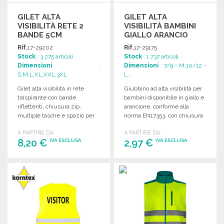
GILET ALTA
GILET ALTA
VISIBILITÀ RETE 2
VISIBILITÀ BAMBINI
BANDE 5CM
GIALLO ARANCIO
Rif.
17-29202
Rif.
17-29175
Stock
: 3 275 articoli
Stock
: 1 737 articoli
Dimensioni
:
Dimensioni
: 7/9 - M,10/12 -
S,M,L,XL,XXL,3XL
L...
Gilet alta visibilità in rete
Giubbino ad alta visibilità per
traspirante con bande
bambini disponibile in giallo e
riflettenti, chiusura zip,
arancione, conforme alla
multiple tasche e spazio per
norma EN17353, con chiusura
identificazione. Conforme EN
in Velcro®.
A PARTIRE DA
A PARTIRE DA
ISO20471.
8,20 €
2,97 €
IVA ESCLUSA
IVA ESCLUSA
ORDINARE
ORDINARE
Richiedi un preventivo
Richiedi un preventivo