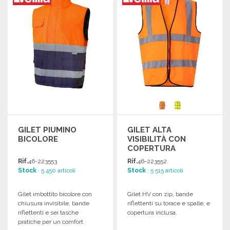
Richiedi un preventivo
Richiedi un preventivo
GILET PIUMINO
GILET ALTA
BICOLORE
VISIBILITÀ CON
COPERTURA
INTEGRATA
Rif.
46-223553
Rif.
46-223552
Stock
: 5 450 articoli
Stock
: 5 515 articoli
Gilet imbottito bicolore con
Gilet HV con zip, bande
chiusura invisibile, bande
riflettenti su torace e spalle, e
riflettenti e sei tasche
copertura inclusa.
pratiche per un comfort