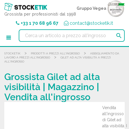
Pannello di gestione dei cookies
Gruppo Vegea
Grossista per professionisti dal 1998
+33 1 70 68 96 67
contact@stocketik.it

>
>
STOCKETIK
PRODOTTI A PREZZI ALL'INGROSSO
ABBIGLIAMENTO DA
>
LAVORO A PREZZI ALL'INGROSSO
GILET AD ALTA VISIBILITÀ A PREZZI
ALL'INGROSSO
Grossista Gilet ad alta
visibilità | Magazzino |
Vendita all'ingrosso
Vendita
all'ingrosso
di Gilet ad
alta visibilità. I