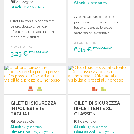
Rif.
46-223444
Stock
: 2 086 articoli
Stock
: 2 000 articoli
Gilet haute visibilité, idéal
Gilet HV con zip centrale e
pour assurer la sécurité sur
velcro, dotato di bande
les chantiers et lors des
riflettenti sul torace per una
activités en extérieur.
maggiore visibilità.
Disponible en plusieurs
A PARTIRE DA
tailles.
A PARTIRE DA
6,35 €
IVA ESCLUSA
3,25 €
IVA ESCLUSA
ORDINARE
ORDINARE
Richiedi un preventivo
Richiedi un preventivo
GILET DI SICUREZZA
GILET DI SICUREZZA
IN POLIESTERE
RIFLETTENTE XL
TAGLIA L
CLASSE 2
Rif.
02-222562
Rif.
02-09057
Stock
: 4 512 articoli
Stock
: 17 246 articoli
Dimensioni
: 65.5 x 70 cm
Dimensioni
: 65 x 70 cm