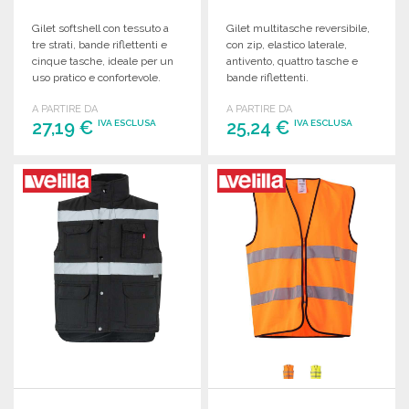
Gilet softshell con tessuto a
Gilet multitasche reversibile,
tre strati, bande riflettenti e
con zip, elastico laterale,
cinque tasche, ideale per un
antivento, quattro tasche e
uso pratico e confortevole.
bande riflettenti.
A PARTIRE DA
A PARTIRE DA
27,19 €
25,24 €
IVA ESCLUSA
IVA ESCLUSA
ORDINARE
ORDINARE
Richiedi un preventivo
Richiedi un preventivo