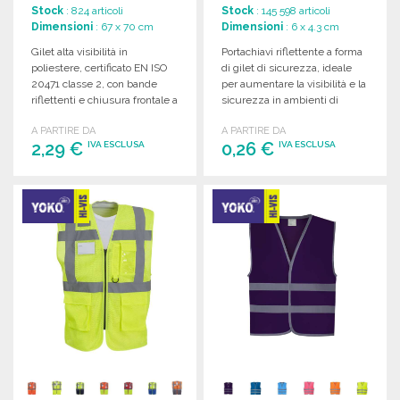
Stock
: 824 articoli
Stock
: 145 598 articoli
Dimensioni
: 67 x 70 cm
Dimensioni
: 6 x 4.3 cm
Gilet alta visibilità in
Portachiavi riflettente a forma
poliestere, certificato EN ISO
di gilet di sicurezza, ideale
20471 classe 2, con bande
per aumentare la visibilità e la
riflettenti e chiusura frontale a
sicurezza in ambienti di
velcro. Taglia unica.
lavoro.
A PARTIRE DA
A PARTIRE DA
2,29 €
0,26 €
IVA ESCLUSA
IVA ESCLUSA
ORDINARE
ORDINARE
Richiedi un preventivo
Richiedi un preventivo