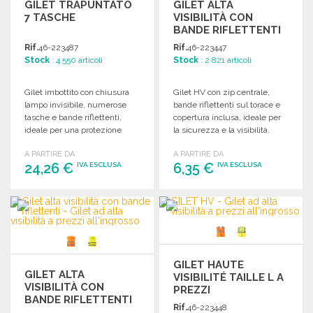
GILET TRAPUNTATO
GILET ALTA
7 TASCHE
VISIBILITÀ CON
BANDE RIFLETTENTI
A PREZZI
Rif.
46-223487
Rif.
46-223447
ALL'INGROSSO
Stock
: 4 550 articoli
Stock
: 2 821 articoli
Gilet imbottito con chiusura
Gilet HV con zip centrale,
lampo invisibile, numerose
bande riflettenti sul torace e
tasche e bande riflettenti,
copertura inclusa, ideale per
ideale per una protezione
la sicurezza e la visibilità.
ottimale e un comfort
A PARTIRE DA
A PARTIRE DA
superiore.
24,26 €
6,35 €
IVA ESCLUSA
IVA ESCLUSA
ORDINARE
ORDINARE
Richiedi un preventivo
Richiedi un preventivo
GILET HAUTE
GILET ALTA
VISIBILITÉ TAILLE L A
VISIBILITÀ CON
PREZZI
BANDE RIFLETTENTI
ALL'INGROSSO
Rif.
46-223448