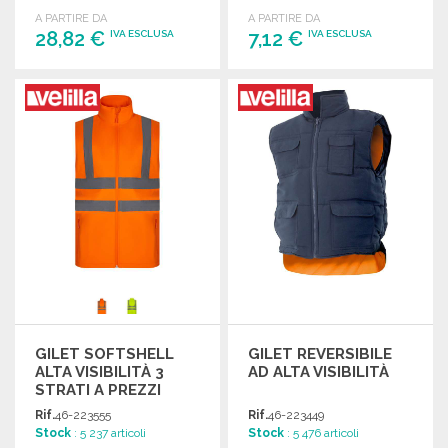
ottimale.
A PARTIRE DA
A PARTIRE DA
28,82 €
7,12 €
IVA ESCLUSA
IVA ESCLUSA
ORDINARE
ORDINARE
Richiedi un preventivo
Richiedi un preventivo
GILET SOFTSHELL
GILET REVERSIBILE
ALTA VISIBILITÀ 3
AD ALTA VISIBILITÀ
STRATI A PREZZI
ALL'INGROSSO
Rif.
46-223555
Rif.
46-223449
Stock
: 5 237 articoli
Stock
: 5 476 articoli