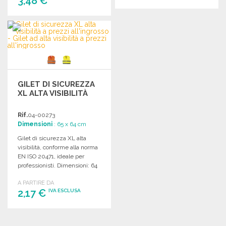
3,48 €
ORDINARE
ORDINARE
Richiedi un preventivo
Richiedi un preventivo
GILET DI SICUREZZA
XL ALTA VISIBILITÀ
Rif.
04-00273
Dimensioni
: 65 x 64 cm
Gilet di sicurezza XL alta
visibilità, conforme alla norma
EN ISO 20471, ideale per
professionisti. Dimensioni: 64
x 65 cm.
A PARTIRE DA
2,17 €
IVA ESCLUSA
ORDINARE