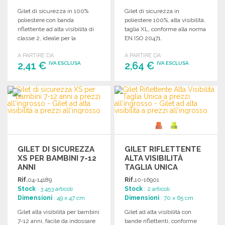
Gilet di sicurezza in 100%
Gilet di sicurezza in
poliestere con banda
poliestere 100%, alta visibilità,
riflettente ad alta visibilità di
taglia XL, conforme alla norma
classe 2, ideale per la
EN ISO 20471.
protezione sul lavoro.
A PARTIRE DA
A PARTIRE DA
2,41 €
2,64 €
IVA ESCLUSA
IVA ESCLUSA
ORDINARE
ORDINARE
Richiedi un preventivo
Richiedi un preventivo
GILET DI SICUREZZA
GILET RIFLETTENTE
XS PER BAMBINI 7-12
ALTA VISIBILITÀ
ANNI
TAGLIA UNICA
Rif.
04-14189
Rif.
10-16901
Stock
: 3 453 articoli
Stock
: 2 articoli
Dimensioni
: 49 x 47 cm
Dimensioni
: 70 x 65 cm
Gilet alta visibilità per bambini
Gilet ad alta visibilità con
7-12 anni, facile da indossare
bande riflettenti, conforme