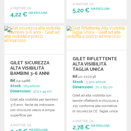
50 cm.
A PARTIRE DA
vari colori.
A PARTIRE DA
5,20 €
IVA ESCLUSA
4,22 €
IVA ESCLUSA
ORDINARE
ORDINARE
Richiedi un preventivo
Richiedi un preventivo
GILET RIFLETTENTE
GILET SICUREZZA
ALTA VISIBILITÀ
ALTA VISIBILITÀ
TAGLIA UNICA
BAMBINI 3-6 ANNI
Rif.
10-222036
Rif.
04-14188
Stock
: 3 300 articoli
Stock
: 163 articoli
Dimensioni
: 70 x 65 cm
Dimensioni
: 47.5 x 44 cm
Gilet ad alta visibilità con
Gilet alta visibilità per bambini
bande riflettenti e chiusura a
3-6 anni, facile da indossare,
zip, conforme alle normative
con chiusure velcro e ampia
di sicurezza CE. Taglia unica
superficie per
per adulti.
personalizzazione.
A PARTIRE DA
A PARTIRE DA
2,78 €
IVA ESCLUSA
IVA ESCLUSA