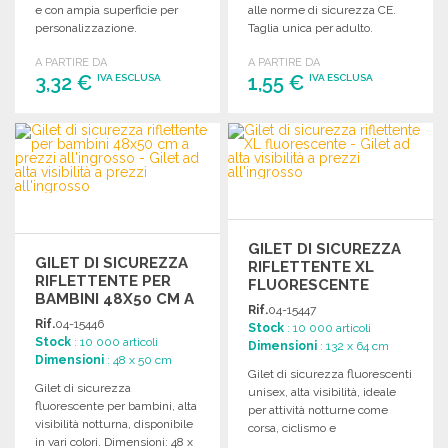
e con ampia superficie per
alle norme di sicurezza CE.
personalizzazione.
Taglia unica per adulto.
Dimensioni: 47 x 49 cm.
A PARTIRE DA
A PARTIRE DA
3,32 €
1,55 €
IVA ESCLUSA
IVA ESCLUSA
ORDINARE
ORDINARE
Richiedi un preventivo
Richiedi un preventivo
GILET DI SICUREZZA
GILET DI SICUREZZA
RIFLETTENTE XL
RIFLETTENTE PER
FLUORESCENTE
BAMBINI 48X50 CM A
Rif.
04-15447
PREZZI
Rif.
04-15446
Stock
: 10 000 articoli
ALL'INGROSSO
Stock
: 10 000 articoli
Dimensioni
: 132 x 64 cm
Dimensioni
: 48 x 50 cm
Gilet di sicurezza fluorescenti
Gilet di sicurezza
unisex, alta visibilità, ideale
fluorescente per bambini, alta
per attività notturne come
visibilità notturna, disponibile
corsa, ciclismo e
in vari colori. Dimensioni: 48 x
escursionismo. Disponibile in