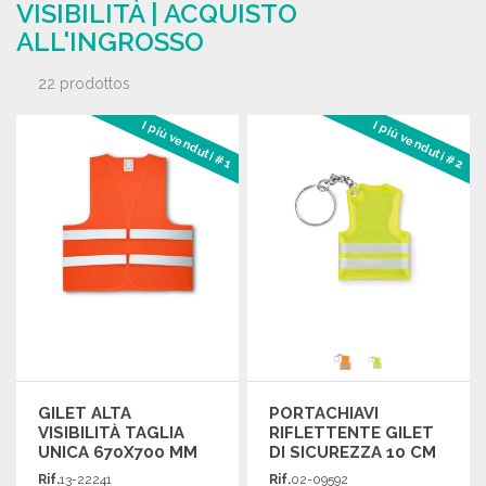
VISIBILITÀ | ACQUISTO
ALL'INGROSSO
22 prodottos
I più venduti #1
I più venduti #2
GILET ALTA
PORTACHIAVI
VISIBILITÀ TAGLIA
RIFLETTENTE GILET
UNICA 670X700 MM
DI SICUREZZA 10 CM
Rif.
13-22241
Rif.
02-09592