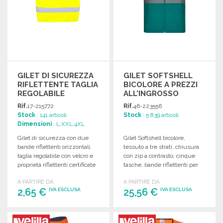
GILET DI SICUREZZA
GILET SOFTSHELL
RIFLETTENTE TAGLIA
BICOLORE A PREZZI
REGOLABILE
ALL'INGROSSO
Rif.
17-215772
Rif.
46-223556
Stock
: 141 articoli
Stock
: 5 839 articoli
Dimensioni
: L,XXL,4XL
Gilet di sicurezza con due
Gilet Softshell bicolore,
bande riflettenti orizzontali,
tessuto a tre strati, chiusura
taglia regolabile con velcro e
con zip a contrasto, cinque
proprietà riflettenti certificate
tasche, bande riflettenti per
per 25 lavaggi.
una visibilità ottimale.
A PARTIRE DA
A PARTIRE DA
2,65 €
25,56 €
IVA ESCLUSA
IVA ESCLUSA
ORDINARE
ORDINARE