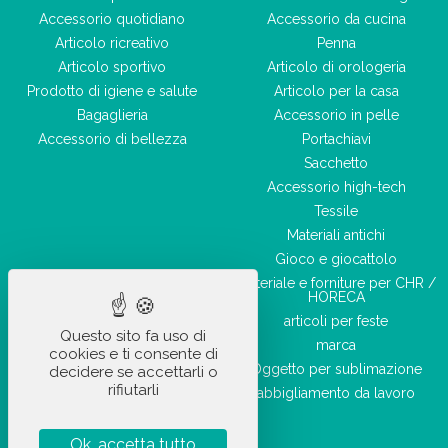
Accessorio quotidiano
Accessorio da cucina
Articolo ricreativo
Penna
Articolo sportivo
Articolo di orologeria
Prodotto di igiene e salute
Articolo per la casa
Bagaglieria
Accessorio in pelle
Accessorio di bellezza
Portachiavi
Sacchetto
Accessorio high-tech
Tessile
Materiali antichi
Gioco e giocattolo
Materiale e forniture per CHR /
HORECA
articoli per feste
Questo sito fa uso di
marca
cookies e ti consente di
Oggetto per sublimazione
decidere se accettarli o
rifiutarli
abbigliamento da lavoro
Ok, accetta tutto