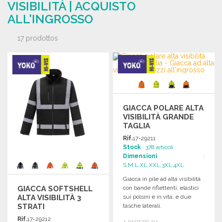
VISIBILITÀ | ACQUISTO
ALL'INGROSSO
17 prodottos
GIACCA POLARE ALTA
VISIBILITÀ GRANDE
TAGLIA
Rif.
17-29211
Stock
: 378 articoli
Dimensioni
:
S,M,L,XL,XXL,3XL,4XL
Giacca in pile ad alta visibilità
GIACCA SOFTSHELL
con bande riflettenti, elastici
ALTA VISIBILITÀ 3
sui polsini e in vita, e due
STRATI
tasche laterali.
Rif.
17-29212