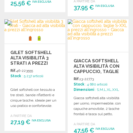
A PARTIRE DA
25,56 €
IVA ESCLUSA
37,95 €
IVA ESCLUSA
ORDINARE
ORDINARE
Richiedi un preventivo
Richiedi un preventivo
GILET SOFTSHELL
ALTA VISIBILITÀ 3
GIACCA SOFTSHELL
STRATI A PREZZI
ALTA VISIBILITÀ CON
ALL'INGROSSO
Rif.
46-223555
CAPPUCCIO, TAGLIE
Stock
: 5 237 articoli
S-XXL
Rif.
13-22773
Stock
: 4 680 articoli
Gilet softshell con tessuto a
Dimensioni
: S,M,L,XL,XXL
tre strati, bande riflettenti e
Giacca softshell alta visibilità
cinque tasche, ideale per un
per uomo, impermeabile, con
uso pratico e confortevole.
capuche amovibile, 2 tasche
frontali e tasca sul petto,
A PARTIRE DA
disponibile in varie taglie.
27,19 €
IVA ESCLUSA
A PARTIRE DA
47,56 €
IVA ESCLUSA