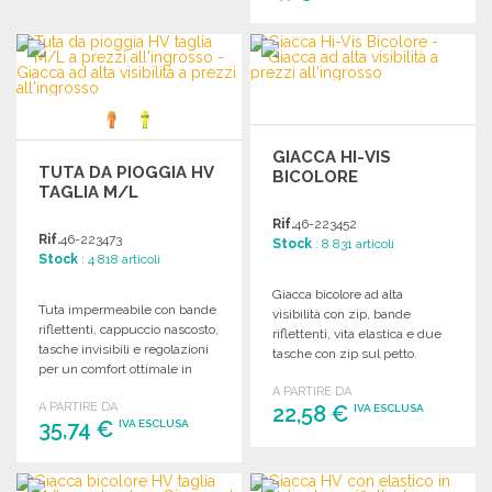
ORDINARE
ORDINARE
Richiedi un preventivo
Richiedi un preventivo
GIACCA HI-VIS
TUTA DA PIOGGIA HV
BICOLORE
TAGLIA M/L
Rif.
46-223452
Rif.
46-223473
Stock
: 8 831 articoli
Stock
: 4 818 articoli
Giacca bicolore ad alta
Tuta impermeabile con bande
visibilità con zip, bande
riflettenti, cappuccio nascosto,
riflettenti, vita elastica e due
tasche invisibili e regolazioni
tasche con zip sul petto.
per un comfort ottimale in
condizioni di bagnato.
A PARTIRE DA
A PARTIRE DA
22,58 €
IVA ESCLUSA
35,74 €
IVA ESCLUSA
ORDINARE
ORDINARE