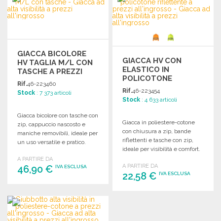
Richiedi un preventivo
Richiedi un preventivo
GIACCA BICOLORE
GIACCA HV CON
HV TAGLIA M/L CON
ELASTICO IN
TASCHE A PREZZI
POLICOTONE
ALL'INGROSSO
Rif.
46-223460
RIFLETTENTE A
Rif.
46-223454
Stock
: 7 373 articoli
PREZZI
Stock
: 4 633 articoli
ALL'INGROSSO
Giacca bicolore con tasche con
Giacca in poliestere-cotone
zip, cappuccio nascosto e
con chiusura a zip, bande
maniche removibili, ideale per
riflettenti e tasche con zip,
un uso versatile e pratico.
ideale per visibilità e comfort.
A PARTIRE DA
A PARTIRE DA
46,90 €
IVA ESCLUSA
22,58 €
IVA ESCLUSA
ORDINARE
ORDINARE
Richiedi un preventivo
Richiedi un preventivo