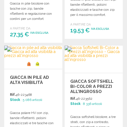
Giacca in pile bicolore con
bande riflettenti, polsini
tasche con zip, bande
elasticizzati e tasche con zip
riflettenti e regolazione con
per il massimo comfort.
cordini per un comfort
ottimale.
A PARTIRE DA
A PARTIRE DA
19,53 €
IVA ESCLUSA
27,35 €
IVA ESCLUSA
ORDINARE
ORDINARE
Richiedi un preventivo
Richiedi un preventivo
GIACCA IN PILE AD
GIACCA SOFTSHELL
ALTA VISIBILITÀ
BI-COLOR A PREZZI
ALL'INGROSSO
Rif.
46-223468
Rif.
46-223562
Stock
: 5 086 articoli
Stock
: 8 336 articoli
Giacca polare HV con zip,
Giacca softshell bicolore, a tre
bande riflettenti, polsini
strati, con zip a contrasto,
elasticizzati e tre tasche con
bande riflettenti e cinque