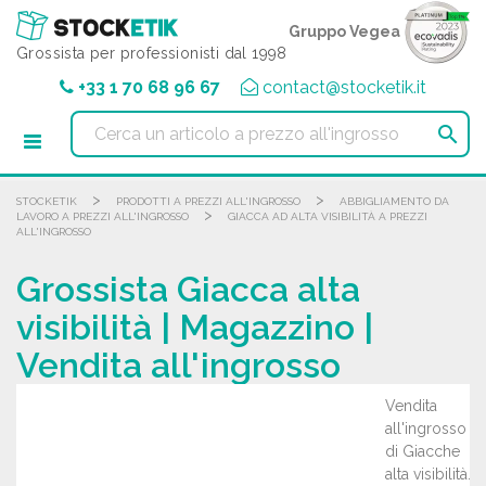
Pannello di gestione dei cookies
Gruppo Vegea
Grossista per professionisti dal 1998
+33 1 70 68 96 67
contact@stocketik.it

>
>
STOCKETIK
PRODOTTI A PREZZI ALL'INGROSSO
ABBIGLIAMENTO DA
>
LAVORO A PREZZI ALL'INGROSSO
GIACCA AD ALTA VISIBILITÀ A PREZZI
ALL'INGROSSO
Grossista Giacca alta
visibilità | Magazzino |
Vendita all'ingrosso
Vendita
all'ingrosso
di Giacche
alta visibilità.