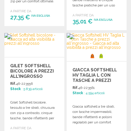
zip per un comfort ottimale.
tasche pratiche per un uso
versatile.
A PARTIRE DA
A PARTIRE DA
27,35 €
IVA ESCLUSA
35,01 €
IVA ESCLUSA
ORDINARE
ORDINARE
Richiedi un preventivo
Richiedi un preventivo
GILET SOFTSHELL
GIACCA SOFTSHELL
BICOLORE A PREZZI
HV TAGLIA L CON
ALL'INGROSSO
TASCHE A PREZZI
Rif.
46-223556
ALL'INGROSSO
Rif.
46-223561
Stock
: 5 839 articoli
Stock
: 4 594 articoli
Gilet Softshell bicolore,
Giacca softshell a tre strati,
tessuto a tre strati, chiusura
con tasche impermeabili,
con zip a contrasto, cinque
bande riflettenti e polsini
tasche, bande riflettenti per
regolabili per un comfort
una visibilità ottimale.
ottimale.
A PARTIRE DA