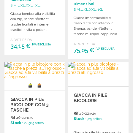
Dimensioni
:
S,M,L,XL,XXL,3XL,...
S,M,L,XL,XXL,3XL
Giacca bomber alta visibilità
Giacca impermeabile e
con zip, bande riflettenti,
traspirante con interno in
tasche frontali e interne,
Sherpa, bande riflettenti,
elastici in vita e polsini,
tasche multiple, cappuccio
conforme alle normative di
nascosto e accesso per
A PARTIRE DA
sicurezza.
A PARTIRE DA
34,15 €
personalizzazione.
IVA ESCLUSA
75,05 €
IVA ESCLUSA
ORDINARE
ORDINARE
Richiedi un preventivo
Richiedi un preventivo
GIACCA IN PILE
GIACCA IN PILE
BICOLORE
BICOLORE CON 3
TASCHE
Rif.
46-223515
Rif.
46-223470
Stock
: 749 articoli
Stock
: 24 585 articoli
Giacca in pile bicolore con zip,