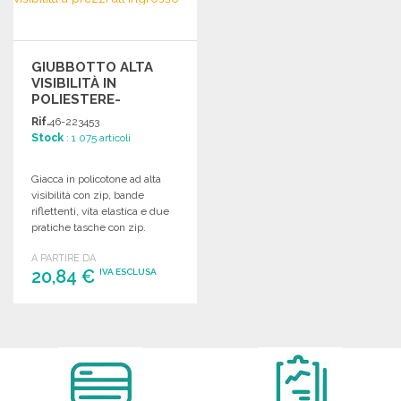
GIUBBOTTO ALTA
VISIBILITÀ IN
POLIESTERE-
COTONE A PREZZI
Rif.
46-223453
ALL'INGROSSO
Stock
: 1 075 articoli
Giacca in policotone ad alta
visibilità con zip, bande
riflettenti, vita elastica e due
pratiche tasche con zip.
A PARTIRE DA
20,84 €
IVA ESCLUSA
ORDINARE
Richiedi un preventivo