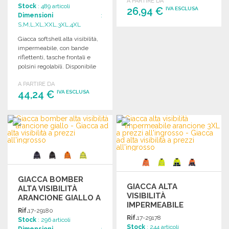
A PARTIRE DA
Stock
: 489 articoli
26,94 €
IVA ESCLUSA
Dimensioni
:
S,M,L,XL,XXL,3XL,4XL
ORDINARE
Giacca softshell alta visibilità,
impermeabile, con bande
Richiedi un preventivo
riflettenti, tasche frontali e
polsini regolabili. Disponibile
in vari colori.
A PARTIRE DA
44,24 €
IVA ESCLUSA
ORDINARE
Richiedi un preventivo
GIACCA BOMBER
GIACCA ALTA
ALTA VISIBILITÀ
VISIBILITÀ
ARANCIONE GIALLO A
IMPERMEABILE
PREZZI
Rif.
17-29180
ARANCIONE 3XL
ALL'INGROSSO
Rif.
17-29178
Stock
: 296 articoli
Stock
: 244 articoli
Dimensioni
: