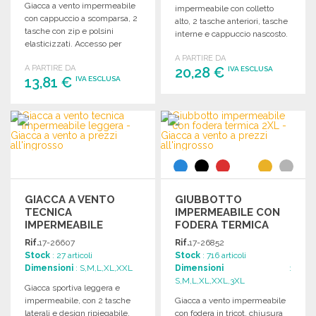
Giacca a vento impermeabile
impermeabile con colletto
con cappuccio a scomparsa, 2
alto, 2 tasche anteriori, tasche
tasche con zip e polsini
interne e cappuccio nascosto.
elasticizzati. Accesso per
personalizzazione.
A PARTIRE DA
A PARTIRE DA
20,28 €
IVA ESCLUSA
13,81 €
IVA ESCLUSA
ORDINARE
ORDINARE
Richiedi un preventivo
Richiedi un preventivo
GIACCA A VENTO
GIUBBOTTO
TECNICA
IMPERMEABILE CON
IMPERMEABILE
FODERA TERMICA
LEGGERA
2XL A PREZZI
Rif.
17-26607
Rif.
17-26852
ALL'INGROSSO
Stock
: 27 articoli
Stock
: 716 articoli
Dimensioni
: S,M,L,XL,XXL
Dimensioni
:
S,M,L,XL,XXL,3XL
Giacca sportiva leggera e
impermeabile, con 2 tasche
Giacca a vento impermeabile
laterali e design ripiegabile,
con fodera in tricot, chiusura