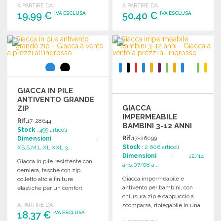
A PARTIRE DA
A PARTIRE DA
19,99 €
50,40 €
IVA ESCLUSA
IVA ESCLUSA
ORDINARE
ORDINARE
Richiedi un preventivo
Richiedi un preventivo
GIACCA IN PILE
ANTIVENTO GRANDE
GIACCA
ZIP
IMPERMEABILE
Rif.
17-28644
BAMBINI 3-12 ANNI
Stock
: 499 articoli
Rif.
17-26099
Dimensioni
:
Stock
: 2 606 articoli
XS,S,M,L,XL,XXL,3...
Dimensioni
: 12/14
Giacca in pile resistente con
ans,07/08 a...
cerniera, tasche con zip,
Giacca impermeabile e
colletto alto e finiture
antivento per bambini, con
elastiche per un comfort
chiusura zip e cappuccio a
ottimale.
A PARTIRE DA
scomparsa, ripiegabile in una
18,37 €
IVA ESCLUSA
tasca centrale.