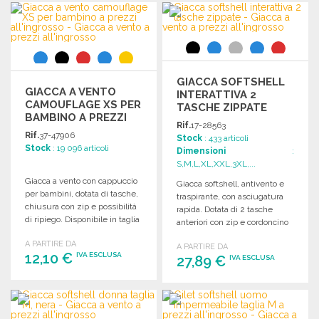
ORDINARE
Richiedi un preventivo
Richiedi un preventivo
GIACCA SOFTSHELL
GIACCA A VENTO
INTERATTIVA 2
CAMOUFLAGE XS PER
TASCHE ZIPPATE
BAMBINO A PREZZI
Rif.
17-28563
ALL'INGROSSO
Rif.
37-47906
Stock
: 433 articoli
Stock
: 19 096 articoli
Dimensioni
:
S,M,L,XL,XXL,3XL,...
Giacca a vento con cappuccio
Giacca softshell, antivento e
per bambini, dotata di tasche,
traspirante, con asciugatura
chiusura con zip e possibilità
rapida. Dotata di 2 tasche
di ripiego. Disponibile in taglia
anteriori con zip e cordoncino
XS.
per regolazione.
A PARTIRE DA
A PARTIRE DA
12,10 €
IVA ESCLUSA
27,89 €
IVA ESCLUSA
ORDINARE
ORDINARE
Richiedi un preventivo
Richiedi un preventivo