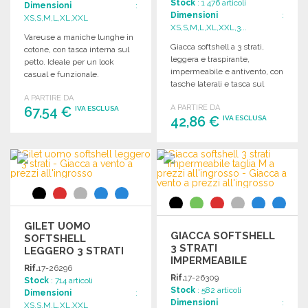
Stock
: 1 476 articoli
Dimensioni
:
Dimensioni
:
XS,S,M,L,XL,XXL
XS,S,M,L,XL,XXL,3...
Vareuse a maniche lunghe in
Giacca softshell a 3 strati,
cotone, con tasca interna sul
leggera e traspirante,
petto. Ideale per un look
impermeabile e antivento, con
casual e funzionale.
tasche laterali e tasca sul
petto.
A PARTIRE DA
A PARTIRE DA
67,54 €
IVA ESCLUSA
42,86 €
IVA ESCLUSA
ORDINARE
ORDINARE
Richiedi un preventivo
Richiedi un preventivo
GILET UOMO
GIACCA SOFTSHELL
SOFTSHELL
3 STRATI
LEGGERO 3 STRATI
IMPERMEABILE
Rif.
17-26296
TAGLIA M
Rif.
17-26309
Stock
: 714 articoli
Stock
: 582 articoli
Dimensioni
:
Dimensioni
:
XS,S,M,L,XL,XXL