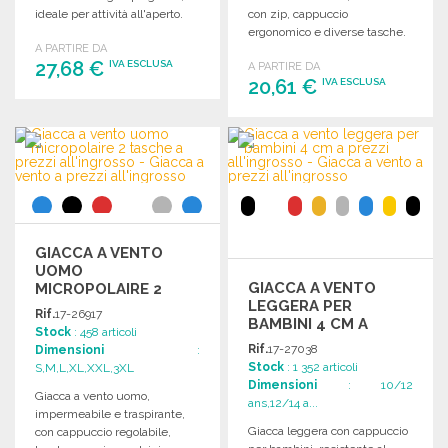
ideale per attività all'aperto.
con zip, cappuccio
ergonomico e diverse tasche.
A PARTIRE DA
Regolazione in vita.
27,68 €
IVA ESCLUSA
A PARTIRE DA
20,61 €
IVA ESCLUSA
ORDINARE
ORDINARE
Richiedi un preventivo
Richiedi un preventivo
GIACCA A VENTO
UOMO
GIACCA A VENTO
MICROPOLAIRE 2
LEGGERA PER
TASCHE A PREZZI
Rif.
17-26917
BAMBINI 4 CM A
ALL'INGROSSO
Stock
: 458 articoli
PREZZI
Rif.
17-27038
Dimensioni
:
ALL'INGROSSO
Stock
: 1 352 articoli
S,M,L,XL,XXL,3XL
Dimensioni
: 10/12
Giacca a vento uomo,
ans,12/14 a...
impermeabile e traspirante,
Giacca leggera con cappuccio
con cappuccio regolabile,