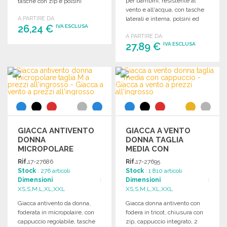
per bambini, resistente al
tasche con zip e polsini
vento e all'acqua, con tasche
adattabili.
A PARTIRE DA
laterali e interna, polsini ed
26,24 €
IVA ESCLUSA
orlo elasticizzati.
A PARTIRE DA
27,89 €
IVA ESCLUSA
ORDINARE
Richiedi un preventivo
ORDINARE
Richiedi un preventivo
GIACCA ANTIVENTO
GIACCA A VENTO
DONNA
DONNA TAGLIA
MICROPOLARE
MEDIA CON
TAGLIA M A PREZZI
CAPPUCCIO
Rif.
17-27686
Rif.
17-27695
ALL'INGROSSO
Stock
: 276 articoli
Stock
: 1 810 articoli
Dimensioni
:
Dimensioni
:
XS,S,M,L,XL,XXL
XS,S,M,L,XL,XXL
Giacca antivento da donna,
Giacca donna antivento con
foderata in micropolaire, con
fodera in tricot, chiusura con
cappuccio regolabile, tasche
zip, cappuccio integrato, 2