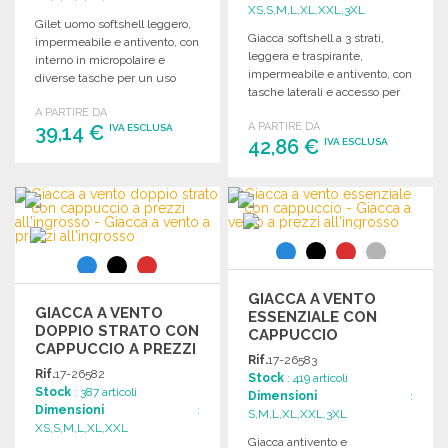
XS,S,M,L,XL,XXL,3XL
Gilet uomo softshell leggero,
Giacca softshell a 3 strati,
impermeabile e antivento, con
leggera e traspirante,
interno in micropolaire e
impermeabile e antivento, con
diverse tasche per un uso
tasche laterali e accesso per
pratico.
personalizzazione.
A PARTIRE DA
A PARTIRE DA
39,14 €
IVA ESCLUSA
42,86 €
IVA ESCLUSA
ORDINARE
ORDINARE
Richiedi un preventivo
Richiedi un preventivo
GIACCA A VENTO
GIACCA A VENTO
ESSENZIALE CON
DOPPIO STRATO CON
CAPPUCCIO
CAPPUCCIO A PREZZI
Rif.
17-26583
ALL'INGROSSO
Rif.
17-26582
Stock
: 419 articoli
Stock
: 387 articoli
Dimensioni
:
Dimensioni
:
S,M,L,XL,XXL,3XL
XS,S,M,L,XL,XXL
Giacca antivento e