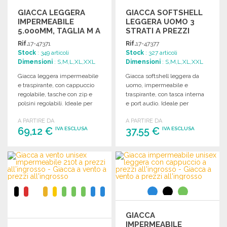
GIACCA LEGGERA
GIACCA SOFTSHELL
IMPERMEABILE
LEGGERA UOMO 3
5.000MM, TAGLIA M A
STRATI A PREZZI
PREZZI
ALL'INGROSSO
Rif.
17-47371
Rif.
17-47377
ALL'INGROSSO
Stock
: 349 articoli
Stock
: 327 articoli
Dimensioni
: S,M,L,XL,XXL
Dimensioni
: S,M,L,XL,XXL
Giacca leggera impermeabile
Giacca softshell leggera da
e traspirante, con cappuccio
uomo, impermeabile e
regolabile, tasche con zip e
traspirante, con tasca interna
polsini regolabili. Ideale per
e port audio. Ideale per
condizioni climatiche variabili.
temperature da +5°C a +20°C.
A PARTIRE DA
A PARTIRE DA
69,12 €
37,55 €
IVA ESCLUSA
IVA ESCLUSA
ORDINARE
ORDINARE
Richiedi un preventivo
Richiedi un preventivo
GIACCA
IMPERMEABILE