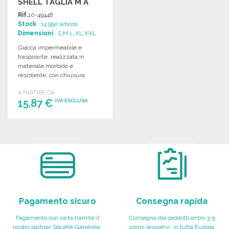
SHELL TAGLIA M A
PREZZI
Rif.
10-49448
ALL'INGROSSO
Stock
: 14 990 articoli
Dimensioni
: S,M,L,XL,XXL
Giacca impermeabile e
traspirante, realizzata in
materiale morbido e
resistente, con chiusura
lampo e tasche laterali.
A PARTIRE DA
Disponibile in varie taglie.
15,87 €
IVA ESCLUSA
ORDINARE
Richiedi un preventivo
Pagamento sicuro
Consegna rapida
Pagamento con carta tramite il
Consegna dei prodotti entro 3-5
nostro partner Société Générale,
giorni lavorativi, in tutta Europa