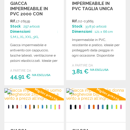
GIACCA
IMPERMEABILE IN
IMPERMEABILE IN
PVC TAGLIA UNICA
PVC 2000 CON
CAPPUCCIO A PREZZI
Rif.
17-26539
Rif.
02-03665
ALL'INGROSSO
Stock
: 297 articoli
Stock
: 33 830 articoli
Dimensioni
:
Dimensioni
: 121 x 66 cm
S,M,L,XL,XXL,3XL
Impermeabile in PVC,
Giacca impermeabile e
resistente e pratico, ideale per
antivento con cappuccio,
proteggerti dalla pioggia in
tasche laterali, ventilazione e
ogni occasione. Disponibile
polsini elasticizzati. Ideale per
all'ingrosso per rivenditori.
A PARTIRE DA
condizioni climatiche avverse.
3,81 €
IVA ESCLUSA
A PARTIRE DA
44,91 €
IVA ESCLUSA
ORDINARE
ORDINARE
Miglior prezzo
Miglior prezzo
Richiedi un preventivo
Richiedi un preventivo