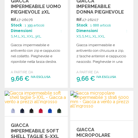
GIACCA
GIACCA
IMPERMEABILE UOMO
IMPERMEABILE
PIEGHEVOLE 2XL
DONNA PIEGHEVOLE
BLU
Rif.
17-26076
Rif.
17-26207
Stock
: 1 399 articoli
Stock
: 1 688 articoli
Dimensioni
:
Dimensioni
:
S,M,L,XL,XXL,3XL
XS,S,M,L,XL,XXL
Giacca impermeabile e
Giacca impermeabile e
antivento con zip e cappuccio
antivento con chiusura a zip,
nel colletto. Pieghevole e
2 tasche anteriori e cappuccio
riponibile nella tasca destra.
nascosto. Pieghevole in una
tasca con doppia zip.
A PARTIRE DA
A PARTIRE DA
9,66 €
9,66 €
IVA ESCLUSA
IVA ESCLUSA
ORDINARE
ORDINARE
Richiedi un preventivo
Richiedi un preventivo
GIACCA
GIACCA
IMPERMEABILE SOFT
MICROPOLARE
SHELL TAGLIE S-XXL