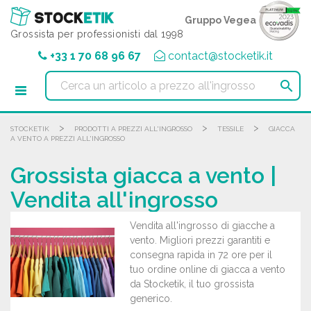
Pannello di gestione dei cookies
Gruppo Vegea
Grossista per professionisti dal 1998
+33 1 70 68 96 67
contact@stocketik.it

>
>
>
STOCKETIK
PRODOTTI A PREZZI ALL'INGROSSO
TESSILE
GIACCA
A VENTO A PREZZI ALL'INGROSSO
Grossista giacca a vento |
Vendita all'ingrosso
Vendita all'ingrosso di giacche a
vento. Migliori prezzi garantiti e
consegna rapida in 72 ore per il
tuo ordine online di giacca a vento
da Stocketik, il tuo grossista
generico.