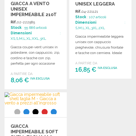
GIACCA A VENTO
UNISEX LEGGERA
UNISEX
CON CAPPUCCIO
Rif.
04-221121
IMPERMEABILE 210T
Stock
: 107 articoli
Rif.
02-222585
Dimensioni
:
Stock
: 55 686 articoli
S,M,L,XL,3XL,2XL
Dimensioni
:
Giacca impermeabile leggera
XS,S,M,L,XL,XXL,3XL
unisex con cappuccio
Giacca coupe-vent unisex in
pieghevole, chiusura frontale
poliestere, con cappuccio, zip,
e tasche con cerniera. Ideale
cordino e tasche con zip,
per ogni condizione
perfetta per ogni occasione
A PARTIRE DA
atmosferica.
16,85 €
IVA ESCLUSA
all'aperto.
A PARTIRE DA
8,06 €
IVA ESCLUSA
ORDINARE
Richiedi un preventivo
ORDINARE
Richiedi un preventivo
GIACCA
IMPERMEABILE SOFT