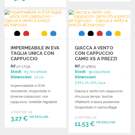
ORDINARE
ORDINARE
Richiedi un preventivo
Richiedi un preventivo
IMPERMEABILE IN EVA
GIACCA A VENTO
TAGLIA UNICA CON
CON CAPPUCCIO
CAPPUCCIO
CAMO XS A PREZZI
ALL'INGROSSO
Rif.
10-17331
Rif.
37-47905
Stock
: 63 700 articoli
Stock
: 39 109 articoli
Dimensioni
: 27 cm
Dimensioni
:
S,M,L,XL,XXL,04 a...
Impermeabile in EVA
resistente, disponibile in
Giacca a vento con cappuccio,
diverse colorazioni, con
chiusura lampo, tasche
cappuccio, bretelle regolabili
riflettenti e tasca posteriore.
e tasche laterali. Taglia unica
Disponibile in camouflage
A PARTIRE DA
adulti.
forestale, taglia XS.
3,27 €
IVA ESCLUSA
A PARTIRE DA
11,53 €
IVA ESCLUSA
ORDINARE