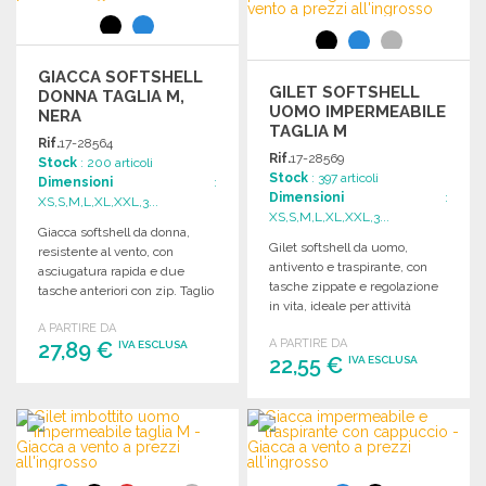
GIACCA SOFTSHELL
GILET SOFTSHELL
DONNA TAGLIA M,
UOMO IMPERMEABILE
NERA
TAGLIA M
Rif.
17-28564
Rif.
17-28569
Stock
: 200 articoli
Stock
: 397 articoli
Dimensioni
:
Dimensioni
:
XS,S,M,L,XL,XXL,3...
XS,S,M,L,XL,XXL,3...
Giacca softshell da donna,
Gilet softshell da uomo,
resistente al vento, con
antivento e traspirante, con
asciugatura rapida e due
tasche zippate e regolazione
tasche anteriori con zip. Taglio
in vita, ideale per attività
aderente e morbido.
all'aperto.
A PARTIRE DA
A PARTIRE DA
27,89 €
IVA ESCLUSA
22,55 €
IVA ESCLUSA
ORDINARE
ORDINARE
Richiedi un preventivo
Richiedi un preventivo