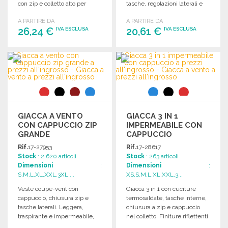
con zip e colletto alto per
tasche, regolazioni laterali e
comfort e stile.
base.
A PARTIRE DA
A PARTIRE DA
26,24 €
20,61 €
IVA ESCLUSA
IVA ESCLUSA
ORDINARE
ORDINARE
Richiedi un preventivo
Richiedi un preventivo
GIACCA A VENTO
GIACCA 3 IN 1
CON CAPPUCCIO ZIP
IMPERMEABILE CON
GRANDE
CAPPUCCIO
Rif.
17-27953
Rif.
17-28617
Stock
: 2 620 articoli
Stock
: 263 articoli
Dimensioni
:
Dimensioni
:
S,M,L,XL,XXL,3XL,...
XS,S,M,L,XL,XXL,3...
Veste coupe-vent con
Giacca 3 in 1 con cuciture
cappuccio, chiusura zip e
termosaldate, tasche interne,
tasche laterali. Leggera,
chiusura a zip e cappuccio
traspirante e impermeabile,
nel colletto. Finiture riflettenti
ideale per attività all'aperto.
e regolabili.