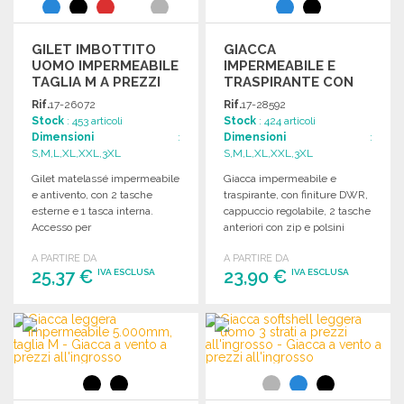
GILET IMBOTTITO
GIACCA
UOMO IMPERMEABILE
IMPERMEABILE E
TAGLIA M A PREZZI
TRASPIRANTE CON
ALL'INGROSSO
CAPPUCCIO A PREZZI
Rif.
17-26072
Rif.
17-28592
ALL'INGROSSO
Stock
: 453 articoli
Stock
: 424 articoli
Dimensioni
:
Dimensioni
:
S,M,L,XL,XXL,3XL
S,M,L,XL,XXL,3XL
Gilet matelassé impermeabile
Giacca impermeabile e
e antivento, con 2 tasche
traspirante, con finiture DWR,
esterne e 1 tasca interna.
cappuccio regolabile, 2 tasche
Accesso per
anteriori con zip e polsini
personalizzazione tramite zip
elasticizzati. Comoda e
A PARTIRE DA
A PARTIRE DA
sul retro.
pratica.
25,37 €
23,90 €
IVA ESCLUSA
IVA ESCLUSA
ORDINARE
ORDINARE
Richiedi un preventivo
Richiedi un preventivo