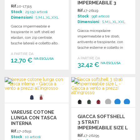
IMPERMEABILE 3
Rif.
10-17315
STRATI 5000 MM A
Rif.
17-26119
Stock
: 29 150 articoli
PREZZI
Stock
: 998 articoli
Dimensioni
: S,M,L,XL,XXL
ALL'INGROSSO
Dimensioni
: S,M,L,XL,XXL
Giacca impermeabile e
Giacca micropolaire
traspirante in soft shell ed
impermeabile a tre strati,
elastan, con zip centrale,
antivento e traspirante, con
tasche laterali e colletto alto.
tasche esterne e colletto in
Disponibile in diverse taglie.
polyester Ripstop.
A PARTIRE DA
A PARTIRE DA
12,70 €
IVA ESCLUSA
32,42 €
IVA ESCLUSA
ORDINARE
ORDINARE
Richiedi un preventivo
Richiedi un preventivo
VAREUSE COTONE
GIACCA SOFTSHELL
LUNGA CON TASCA
3 STRATI
INTERNA
IMPERMEABILE SIZE L
Rif.
17-26151
Rif.
17-26295
Stock
: 10 articoli