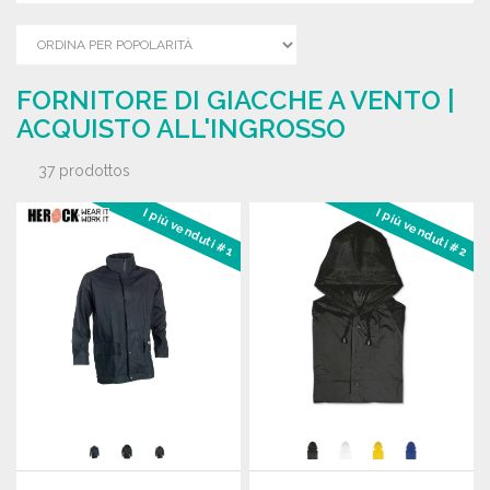
FORNITORE DI GIACCHE A VENTO |
ACQUISTO ALL'INGROSSO
37 prodottos
I più venduti #1
I più venduti #2