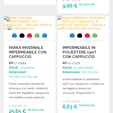
A PARTIRE DA
9,66 €
IVA ESCLUSA
ORDINARE
Richiedi un preventivo
ORDINARE
Richiedi un preventivo
PARKA INVERNALE
IMPERMEABILE IN
IMPERMEABILE CON
POLIESTERE 190T
CAPPUCCIO
CON CAPPUCCIO
Rif.
17-26584
Rif.
10-17326
Stock
: 323 articoli
Stock
: 10 250 articoli
Dimensioni
:
Dimensioni
: M,L,XL,XXL
XS,S,M,L,XL,XXL,3XL
Impermeabile in poliestere
Parka invernale resistente
190T con cappuccio, cordoni di
all'acqua e al vento, dotato di
serraggio e tasca con
maniche regolabili, cappuccio
chiusura. Disponibile in
nel colletto e due pratiche
diverse colorazioni e taglie.
A PARTIRE DA
tasche.
6,63 €
IVA ESCLUSA
A PARTIRE DA
25,65 €
IVA ESCLUSA