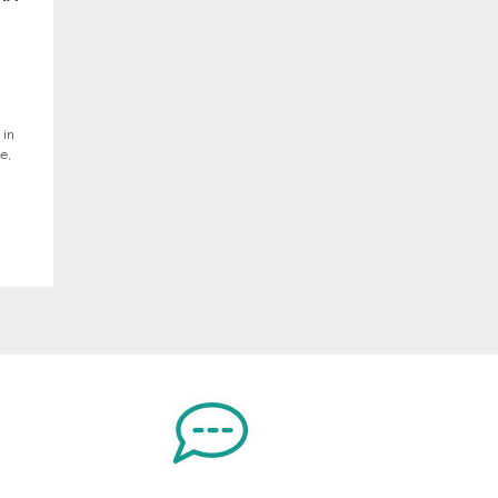
 in
ne,