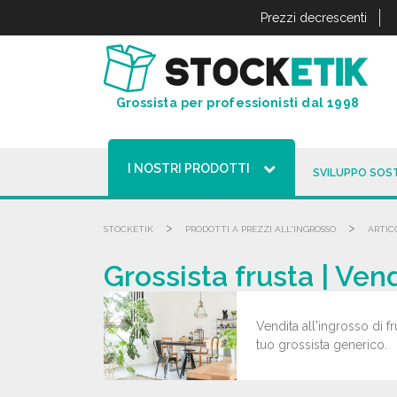
Pannello di gestione dei cookies
Prezzi decrescenti
Grossista per professionisti dal 1998
I NOSTRI PRODOTTI
SVILUPPO SOST
>
>
STOCKETIK
PRODOTTI A PREZZI ALL'INGROSSO
ARTIC
Grossista frusta | Vend
Vendita all'ingrosso di fr
tuo grossista generico.