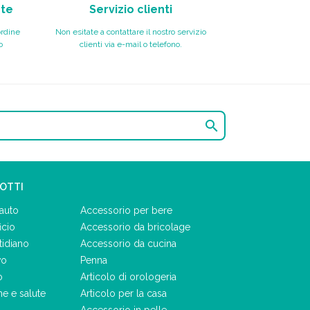
nte
Servizio clienti
ordine
Non esitate a contattare il nostro servizio
o
clienti via e-mail o telefono.

DOTTI
auto
Accessorio per bere
icio
Accessorio da bricolage
tidiano
Accessorio da cucina
vo
Penna
o
Articolo di orologeria
ne e salute
Articolo per la casa
Accessorio in pelle