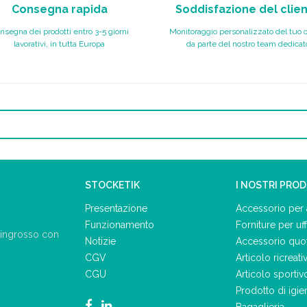
Consegna rapida
Soddisfazione del clie
nsegna dei prodotti entro 3-5 giorni
Monitoraggio personalizzato del tuo 
lavorativi, in tutta Europa
da parte del nostro team dedicat
STOCKETIK
I NOSTRI PRO
Presentazione
Accessorio per 
Funzionamento
Forniture per uff
ll'ingrosso con
Notizie
Accessorio quo
CGV
Articolo ricreati
CGU
Articolo sportiv
Prodotto di igie
Bagaglieria