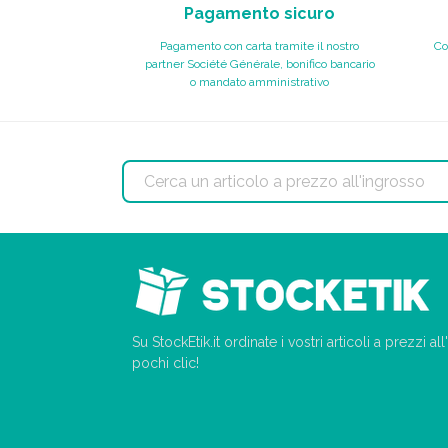
Pagamento sicuro
Pagamento con carta tramite il nostro
Co
partner Société Générale, bonifico bancario
o mandato amministrativo
Su StockEtik.it ordinate i vostri articoli a prezzi a
pochi clic!