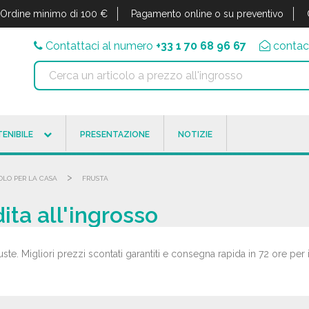
Ordine minimo di 100 €
Pagamento online o su preventivo
Contattaci al numero
+33 1 70 68 96 67
contac
ENIBILE
PRESENTAZIONE
NOTIZIE
>
OLO PER LA CASA
FRUSTA
ita all'ingrosso
uste. Migliori prezzi scontati garantiti e consegna rapida in 72 ore per i