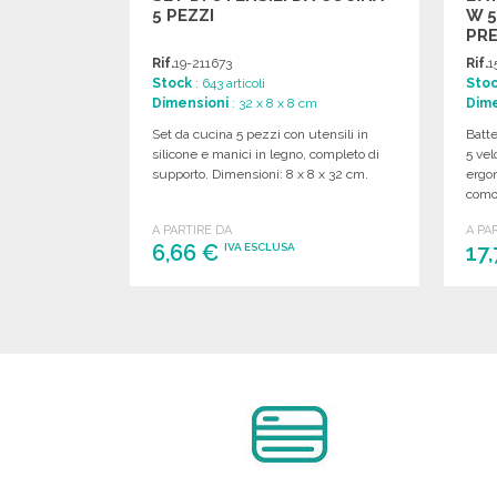
5 PEZZI
W 5
PRE
Rif.
19-211673
Rif.
1
Stock
: 643 articoli
Sto
Dimensioni
: 32 x 8 x 8 cm
Dime
Set da cucina 5 pezzi con utensili in
Batte
silicone e manici in legno, completo di
5 vel
supporto. Dimensioni: 8 x 8 x 32 cm.
ergo
como
A PARTIRE DA
A PA
6,66 €
17
IVA ESCLUSA
ORDINARE
Richiedi un preventivo