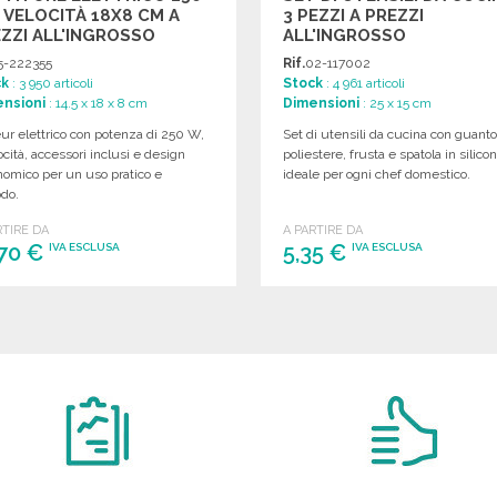
 VELOCITÀ 18X8 CM A
3 PEZZI A PREZZI
ZZI ALL'INGROSSO
ALL'INGROSSO
5-222355
Rif.
02-117002
ck
: 3 950 articoli
Stock
: 4 961 articoli
nsioni
: 14.5 x 18 x 8 cm
Dimensioni
: 25 x 15 cm
ur elettrico con potenza di 250 W,
Set di utensili da cucina con guanto
ocità, accessori inclusi e design
poliestere, frusta e spatola in silico
nomico per un uso pratico e
ideale per ogni chef domestico.
do.
RTIRE DA
A PARTIRE DA
,70 €
5,35 €
IVA ESCLUSA
IVA ESCLUSA
ORDINARE
ORDINARE
Richiedi un preventivo
Richiedi un preventivo