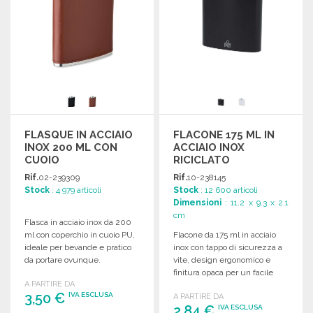
FLASQUE IN ACCIAIO
FLACONE 175 ML IN
INOX 200 ML CON
ACCIAIO INOX
CUOIO
RICICLATO
Rif.
02-239309
Rif.
10-238145
Stock
: 4 979 articoli
Stock
: 12 600 articoli
Dimensioni
: 11.2 x 9.3 x 2.1
cm
Flasca in acciaio inox da 200
ml con coperchio in cuoio PU,
Flacone da 175 ml in acciaio
ideale per bevande e pratico
inox con tappo di sicurezza a
da portare ovunque.
vite, design ergonomico e
finitura opaca per un facile
A PARTIRE DA
trasporto.
3,50 €
IVA ESCLUSA
A PARTIRE DA
2,84 €
IVA ESCLUSA