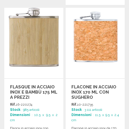
ORDINARE
Richiedi un preventivo
FLASQUE IN ACCIAIO
FLACONE IN ACCIAIO
INOX E BAMBÙ 175 ML
INOX 170 ML CON
A PREZZI
SUGHERO
ALL'INGROSSO
Rif.
16-220274
Rif.
10-221735
Stock
: 985 articoli
Stock
: 3 111 articoli
Dimensioni
: 10.5 x 9.5 x 2
Dimensioni
: 11.5 x 9.5 x 2.4
cm
cm
Flasca in acciaio inox con
Flacone in acciaio inox da 170