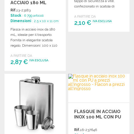
tappo di sicurezza a vite,
ACCIAIO 180 ML
confezionato in scatola di
Rif.
13-23183
cartone.
Stock
: 6 799 articoli
A PARTIRE DA
Dimensioni
: 2.5 x 10 x 11 cm
2,10 €
IVA ESCLUSA
Flasca in acciaio inox da 180
mL, ideale per il trasporto.
ORDINARE
Fornita in elegante scatola
Richiedi un preventivo
regalo. Dimensioni: 100 x 110
x 25 mm.
A PARTIRE DA
2,87 €
IVA ESCLUSA
ORDINARE
Richiedi un preventivo
FLASQUE IN ACCIAIO
INOX 100 ML CON PU
Rif.
16-237646