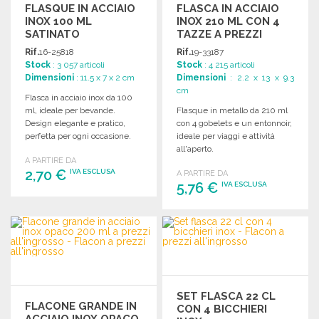
FLASQUE IN ACCIAIO
FLASCA IN ACCIAIO
INOX 100 ML
INOX 210 ML CON 4
SATINATO
TAZZE A PREZZI
ALL'INGROSSO
Rif.
16-25818
Rif.
19-33187
Stock
: 3 057 articoli
Stock
: 4 215 articoli
Dimensioni
: 11.5 x 7 x 2 cm
Dimensioni
: 2.2 x 13 x 9.3
cm
Flasca in acciaio inox da 100
ml, ideale per bevande.
Flasque in metallo da 210 ml
Design elegante e pratico,
con 4 gobelets e un entonnoir,
perfetta per ogni occasione.
ideale per viaggi e attività
all'aperto.
A PARTIRE DA
2,70 €
IVA ESCLUSA
A PARTIRE DA
5,76 €
IVA ESCLUSA
ORDINARE
ORDINARE
Richiedi un preventivo
Richiedi un preventivo
SET FLASCA 22 CL
FLACONE GRANDE IN
CON 4 BICCHIERI
ACCIAIO INOX OPACO