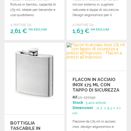
finitura in bambù, capacità di
ml con esterno in sughero
175 ml, ideale per bevande e
naturale e tappo di sicurezza.
uso quotidiano.
Design ergonomico per il
trasporto.
A PARTIRE DA
A PARTIRE DA
2,61 €
1,63 €
IVA ESCLUSA
IVA ESCLUSA
ORDINARE
ORDINARE
Richiedi un preventivo
Richiedi un preventivo
FLACON IN ACCIAIO
INOX 175 ML CON
TAPPO DI SICUREZZA
Rif.
10-220150
Stock
: 5 400 articoli
Dimensioni
: 11.2 x 9.3 x 2.1
cm
Flacone da 175 ml in acciaio
BOTTIGLIA
inox, design ergonomico e
TASCABILE IN