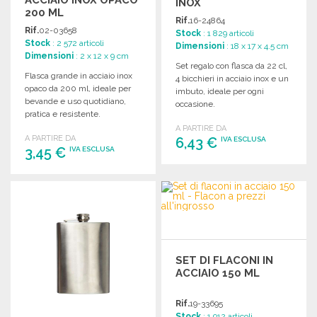
INOX
200 ML
Rif.
16-24864
Rif.
02-03658
Stock
: 1 829 articoli
Stock
: 2 572 articoli
Dimensioni
: 18 x 17 x 4.5 cm
Dimensioni
: 2 x 12 x 9 cm
Set regalo con flasca da 22 cl,
Flasca grande in acciaio inox
4 bicchieri in acciaio inox e un
opaco da 200 ml, ideale per
imbuto, ideale per ogni
bevande e uso quotidiano,
occasione.
pratica e resistente.
A PARTIRE DA
A PARTIRE DA
6,43 €
IVA ESCLUSA
3,45 €
IVA ESCLUSA
ORDINARE
ORDINARE
Richiedi un preventivo
Richiedi un preventivo
SET DI FLACONI IN
ACCIAIO 150 ML
Rif.
19-33695
Stock
: 1 912 articoli