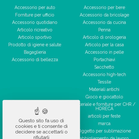
Accessorio per auto
Accessorio per bere
Forniture per ufficio
Accessorio da bricolage
Accessorio quotidiano
Accessorio da cucina
Articolo ricreativo
Penna
Articolo sportivo
Articolo di orologeria
Prodotto di igiene e salute
Articolo per la casa
Bagaglieria
Accessorio in pelle
Accessorio di bellezza
Portachiavi
Sacchetto
Accessorio high-tech
Tessile
Materiali antichi
Gioco e giocattolo
Materiale e forniture per CHR /
HORECA
articoli per feste
Questo sito fa uso di
marca
cookies e ti consente di
Oggetto per sublimazione
decidere se accettarli o
rifiutarli
abbigliamento da lavoro