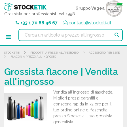
Pannello di gestione dei cookies
Gruppo Vegea
Grossista per professionisti dal 1998
+33 1 70 68 96 67
contact@stocketik.it

>
>
STOCKETIK
PRODOTTI A PREZZI ALL'INGROSSO
ACCESSORIO PER BERE
>
FLACON A PREZZI ALL'INGROSSO
Grossista flacone | Vendita
all'ingrosso
Vendita all'ingrosso di fiaschette.
Migliori prezzi garantiti e
consegna rapida in 72 ore per il
tuo ordine online di fiaschetta
presso Stocketik, il tuo grossista
generalista.