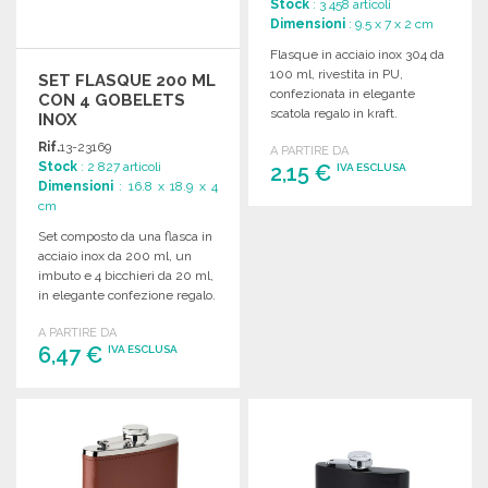
Stock
: 3 458 articoli
Dimensioni
: 9.5 x 7 x 2 cm
Flasque in acciaio inox 304 da
100 ml, rivestita in PU,
SET FLASQUE 200 ML
confezionata in elegante
CON 4 GOBELETS
scatola regalo in kraft.
INOX
Rif.
13-23169
A PARTIRE DA
Stock
: 2 827 articoli
2,15 €
IVA ESCLUSA
Dimensioni
: 16.8 x 18.9 x 4
cm
ORDINARE
Set composto da una flasca in
Richiedi un preventivo
acciaio inox da 200 ml, un
imbuto e 4 bicchieri da 20 ml,
in elegante confezione regalo.
A PARTIRE DA
6,47 €
IVA ESCLUSA
ORDINARE
Richiedi un preventivo