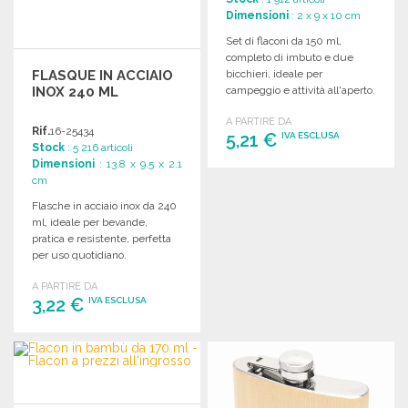
Dimensioni
: 2 x 9 x 10 cm
Set di flaconi da 150 ml,
completo di imbuto e due
FLASQUE IN ACCIAIO
bicchieri, ideale per
INOX 240 ML
campeggio e attività all'aperto.
Dimensioni compatte.
A PARTIRE DA
Rif.
16-25434
5,21 €
IVA ESCLUSA
Stock
: 5 216 articoli
Dimensioni
: 13.8 x 9.5 x 2.1
cm
ORDINARE
Flasche in acciaio inox da 240
Richiedi un preventivo
ml, ideale per bevande,
pratica e resistente, perfetta
per uso quotidiano.
A PARTIRE DA
3,22 €
IVA ESCLUSA
ORDINARE
Richiedi un preventivo