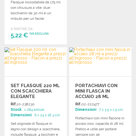
Flasque inossidabile da 175 ml
Richiedi un preventivo
con chiusura a vite, due
bicchierini da 30 ml e un
imbuto per un facile
riempimento.
A PARTIRE DA
5,22 €
IVA ESCLUSA
ORDINARE
Richiedi un preventivo
SET FLASQUE 220 ML
PORTACHIAVI CON
CON SCACCHIERA
MINI FLASCA IN
ELEGANTE
ACCIAIO 28 ML
Rif.
10-238230
Rif.
02-222477
Stock
: 1 284 articoli
Dimensioni
: 7 x 3.5 x 1.5 cm
Dimensioni
: 6 x 24 x 18.3 cm
Portachiavi con mini flacone in
Set originale di flasque in
acciaio inox, capacità di 28 ml.
legno con design a scacchiera,
Pratico e utile per portare
include flasque, 4 bicchieri e
sempre con sé.