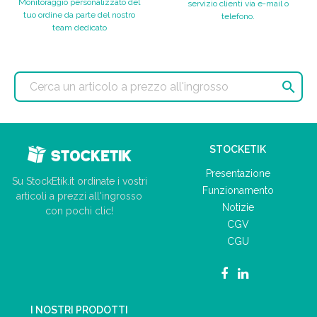
Monitoraggio personalizzato del
servizio clienti via e-mail o
tuo ordine da parte del nostro
telefono.
team dedicato

STOCKETIK
Presentazione
Su StockEtik.it ordinate i vostri
Funzionamento
articoli a prezzi all'ingrosso
Notizie
con pochi clic!
CGV
CGU
I NOSTRI PRODOTTI