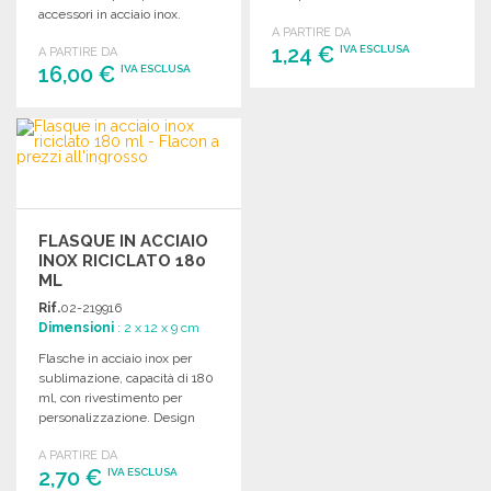
accessori in acciaio inox.
A PARTIRE DA
1,24 €
IVA ESCLUSA
A PARTIRE DA
16,00 €
IVA ESCLUSA
ORDINARE
ORDINARE
Richiedi un preventivo
Richiedi un preventivo
FLASQUE IN ACCIAIO
INOX RICICLATO 180
ML
Rif.
02-219916
Dimensioni
: 2 x 12 x 9 cm
Flasche in acciaio inox per
sublimazione, capacità di 180
ml, con rivestimento per
personalizzazione. Design
semplice e pratico.
A PARTIRE DA
2,70 €
IVA ESCLUSA