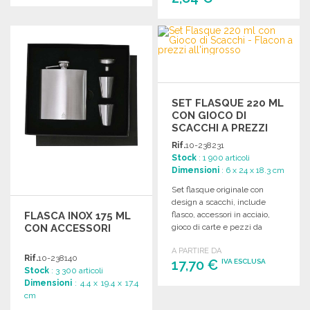
ORDINARE
ORDINARE
Richiedi un preventivo
Richiedi un preventivo
SET FLASQUE 220 ML
CON GIOCO DI
SCACCHI A PREZZI
ALL'INGROSSO
Rif.
10-238231
Stock
: 1 900 articoli
Dimensioni
: 6 x 24 x 18.3 cm
Set flasque originale con
design a scacchi, include
FLASCA INOX 175 ML
flasco, accessori in acciaio,
CON ACCESSORI
gioco di carte e pezzi da
scacchi.
A PARTIRE DA
Rif.
10-238140
17,70 €
IVA ESCLUSA
Stock
: 3 300 articoli
Dimensioni
: 4.4 x 19.4 x 17.4
cm
ORDINARE