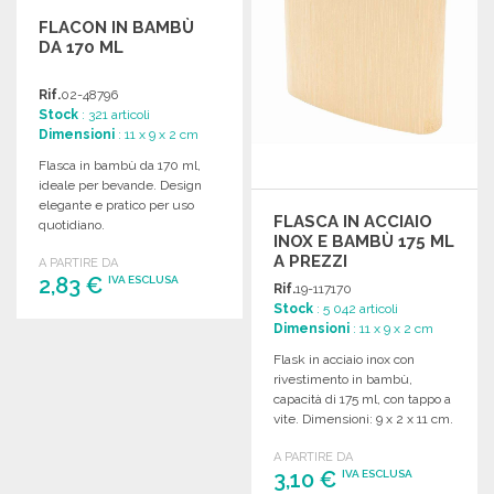
FLACON IN BAMBÙ
DA 170 ML
Rif.
02-48796
Stock
: 321 articoli
Dimensioni
: 11 x 9 x 2 cm
Flasca in bambù da 170 ml,
ideale per bevande. Design
elegante e pratico per uso
FLASCA IN ACCIAIO
quotidiano.
INOX E BAMBÙ 175 ML
A PREZZI
A PARTIRE DA
ALL'INGROSSO
2,83 €
IVA ESCLUSA
Rif.
19-117170
Stock
: 5 042 articoli
Dimensioni
: 11 x 9 x 2 cm
ORDINARE
Flask in acciaio inox con
Richiedi un preventivo
rivestimento in bambù,
capacità di 175 ml, con tappo a
vite. Dimensioni: 9 x 2 x 11 cm.
A PARTIRE DA
3,10 €
IVA ESCLUSA