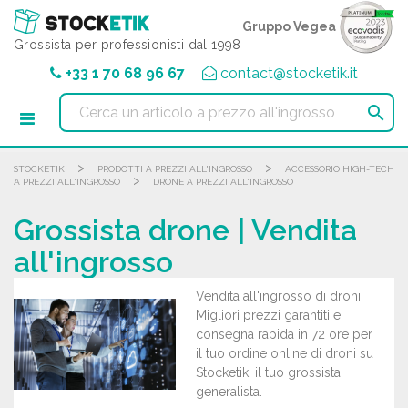
Pannello di gestione dei cookies
Gruppo Vegea
Grossista per professionisti dal 1998
+33 1 70 68 96 67
contact@stocketik.it

>
>
STOCKETIK
PRODOTTI A PREZZI ALL'INGROSSO
ACCESSORIO HIGH-TECH
>
A PREZZI ALL'INGROSSO
DRONE A PREZZI ALL'INGROSSO
Grossista drone | Vendita
all'ingrosso
Vendita all'ingrosso di droni.
Migliori prezzi garantiti e
consegna rapida in 72 ore per
il tuo ordine online di droni su
Stocketik, il tuo grossista
generalista.