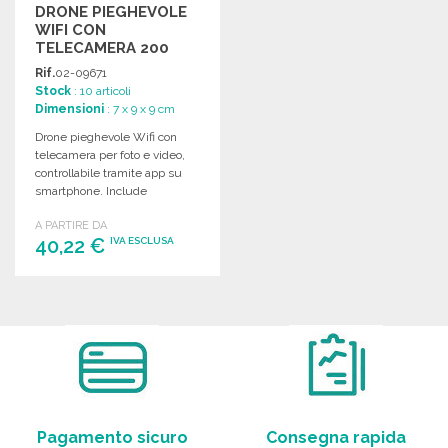
DRONE PIEGHEVOLE
WIFI CON
TELECAMERA 200
MAH
Rif.
02-09671
Stock
: 10 articoli
Dimensioni
: 7 x 9 x 9 cm
Drone pieghevole Wifi con
telecamera per foto e video,
controllabile tramite app su
smartphone. Include
telecomando, batterie non
A PARTIRE DA
incluse.
40,22 €
IVA ESCLUSA
ORDINARE
Richiedi un preventivo
Pagamento sicuro
Consegna rapida