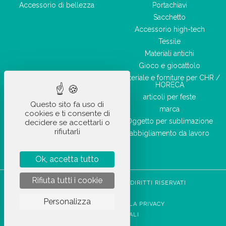
Accessorio di bellezza
Portachiavi
Sacchetto
Accessorio high-tech
Tessile
Materiali antichi
Gioco e giocattolo
Materiale e forniture per CHR /
HORECA
articoli per feste
Questo sito fa uso di
marca
cookies e ti consente di
Oggetto per sublimazione
decidere se accettarli o
rifiutarli
abbigliamento da lavoro
Ok, accetta tutto
Rifiuta tutti i cookie
STOCKETIK © 2023 - TUTTI I DIRITTI RISERVATI
CGVU
Personalizza
INFORMATIVA SULLA PRIVACY
NOTE LEGALI