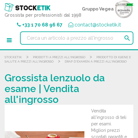
Pannello di gestione dei cookies
Gruppo Vegea
Grossista per professionisti dal 1998
+33 1 70 68 96 67
contact@stocketik.it

>
>
STOCKETIK
PRODOTTI A PREZZI ALL'INGROSSO
PRODOTTO DI IGIENE E
>
SALUTE A PREZZI ALL'INGROSSO
DRAP D'EXAMEN A PREZZI ALL'INGROSSO
Grossista lenzuolo da
esame | Vendita
all'ingrosso
Vendita
all'ingrosso di teli
per esami.
Migliori prezzi
scontati garantiti e