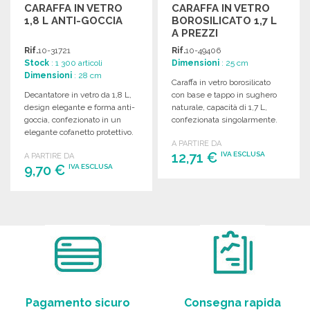
CARAFFA IN VETRO
CARAFFA IN VETRO
1,8 L ANTI-GOCCIA
BOROSILICATO 1,7 L
A PREZZI
ALL'INGROSSO
Rif.
10-31721
Rif.
10-49406
Stock
: 1 300 articoli
Dimensioni
: 25 cm
Dimensioni
: 28 cm
Caraffa in vetro borosilicato
Decantatore in vetro da 1,8 L,
con base e tappo in sughero
design elegante e forma anti-
naturale, capacità di 1,7 L,
goccia, confezionato in un
confezionata singolarmente.
elegante cofanetto protettivo.
A PARTIRE DA
12,71 €
IVA ESCLUSA
A PARTIRE DA
9,70 €
IVA ESCLUSA
ORDINARE
ORDINARE
Richiedi un preventivo
Richiedi un preventivo
Pagamento sicuro
Consegna rapida