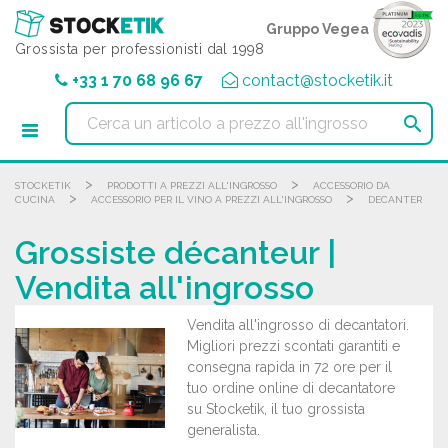
Pannello di gestione dei cookies
Gruppo Vegea
Grossista per professionisti dal 1998
+33 1 70 68 96 67
contact@stocketik.it

>
>
STOCKETIK
PRODOTTI A PREZZI ALL'INGROSSO
ACCESSORIO DA
>
>
CUCINA
ACCESSORIO PER IL VINO A PREZZI ALL'INGROSSO
DECANTER
Grossiste décanteur |
Vendita all'ingrosso
Vendita all'ingrosso di decantatori.
Migliori prezzi scontati garantiti e
consegna rapida in 72 ore per il
tuo ordine online di decantatore
su Stocketik, il tuo grossista
generalista.