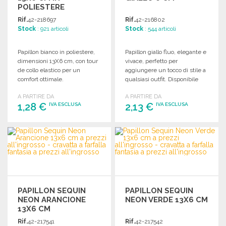
POLIESTERE
Rif.
42-218697
Rif.
42-216802
Stock
: 921 articoli
Stock
: 544 articoli
Papillon bianco in poliestere,
Papillon giallo fluo, elegante e
dimensioni 13X6 cm, con tour
vivace, perfetto per
de collo elastico per un
aggiungere un tocco di stile a
comfort ottimale.
qualsiasi outfit. Disponibile
all'ingrosso.
A PARTIRE DA
A PARTIRE DA
1,28 €
2,13 €
IVA ESCLUSA
IVA ESCLUSA
ORDINARE
ORDINARE
Richiedi un preventivo
Richiedi un preventivo
PAPILLON SEQUIN
PAPILLON SEQUIN
NEON ARANCIONE
NEON VERDE 13X6 CM
13X6 CM
Rif.
42-217541
Rif.
42-217542