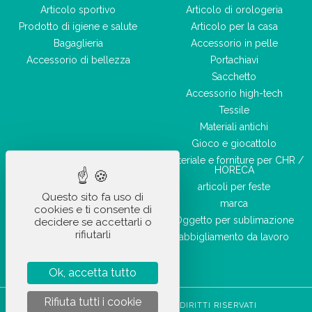
Articolo sportivo
Articolo di orologeria
Prodotto di igiene e salute
Articolo per la casa
Bagaglieria
Accessorio in pelle
Accessorio di bellezza
Portachiavi
Sacchetto
Accessorio high-tech
Tessile
Materiali antichi
Gioco e giocattolo
Materiale e forniture per CHR /
HORECA
articoli per feste
Questo sito fa uso di
marca
cookies e ti consente di
Oggetto per sublimazione
decidere se accettarli o
rifiutarli
abbigliamento da lavoro
Ok, accetta tutto
Rifiuta tutti i cookie
STOCKETIK © 2023 - TUTTI I DIRITTI RISERVATI