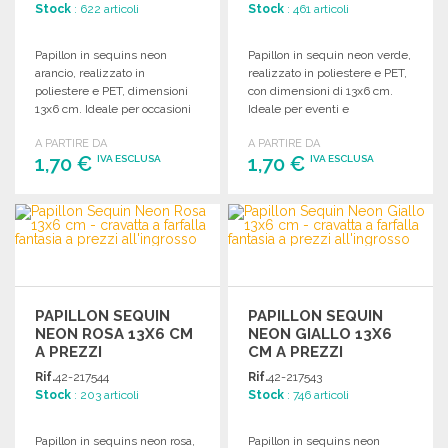
Stock
: 622 articoli
Stock
: 461 articoli
Papillon in sequins neon
Papillon in sequin neon verde,
arancio, realizzato in
realizzato in poliestere e PET,
poliestere e PET, dimensioni
con dimensioni di 13x6 cm.
13x6 cm. Ideale per occasioni
Ideale per eventi e
speciali e feste.
festeggiamenti.
A PARTIRE DA
A PARTIRE DA
1,70 €
1,70 €
IVA ESCLUSA
IVA ESCLUSA
ORDINARE
ORDINARE
Richiedi un preventivo
Richiedi un preventivo
PAPILLON SEQUIN
PAPILLON SEQUIN
NEON ROSA 13X6 CM
NEON GIALLO 13X6
A PREZZI
CM A PREZZI
ALL'INGROSSO
ALL'INGROSSO
Rif.
42-217544
Rif.
42-217543
Stock
: 203 articoli
Stock
: 746 articoli
Papillon in sequins neon rosa,
Papillon in sequins neon