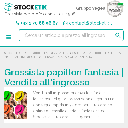
Pannello di gestione dei cookies
Gruppo Vegea
Grossista per professionisti dal 1998
+33 1 70 68 96 67
contact@stocketik.it

>
>
STOCKETIK
PRODOTTI A PREZZI ALL'INGROSSO
ARTICOLI PER FESTE A
>
PREZZI ALL'INGROSSO
CRAVATTA A FARFALLA FANTASIA
Grossista papillon fantasia |
Vendita all'ingrosso
Vendita all'ingrosso di cravatte a farfalla
fantasiose. Migliori prezzi scontati garantiti e
consegna rapida in 72 ore per il tuo ordine
online di cravatta a farfalla fantasiosa da
Stocketik, il tuo grossista generalista.