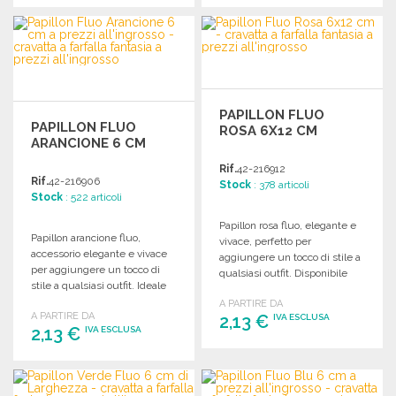
ORDINARE
ORDINARE
Richiedi un preventivo
Richiedi un preventivo
PAPILLON FLUO
PAPILLON FLUO
ROSA 6X12 CM
ARANCIONE 6 CM
Rif.
42-216912
Rif.
42-216906
Stock
: 378 articoli
Stock
: 522 articoli
Papillon rosa fluo, elegante e
Papillon arancione fluo,
vivace, perfetto per
accessorio elegante e vivace
aggiungere un tocco di stile a
per aggiungere un tocco di
qualsiasi outfit. Disponibile
stile a qualsiasi outfit. Ideale
all'ingrosso.
per eventi speciali.
A PARTIRE DA
A PARTIRE DA
2,13 €
IVA ESCLUSA
2,13 €
IVA ESCLUSA
ORDINARE
ORDINARE
Richiedi un preventivo