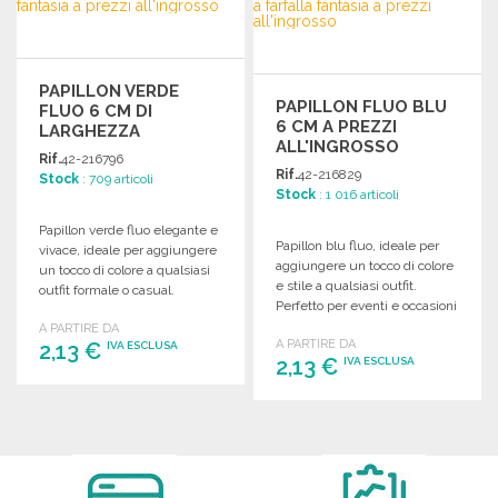
Richiedi un preventivo
PAPILLON VERDE
PAPILLON FLUO BLU
FLUO 6 CM DI
6 CM A PREZZI
LARGHEZZA
ALL'INGROSSO
Rif.
42-216796
Rif.
42-216829
Stock
: 709 articoli
Stock
: 1 016 articoli
Papillon verde fluo elegante e
Papillon blu fluo, ideale per
vivace, ideale per aggiungere
aggiungere un tocco di colore
un tocco di colore a qualsiasi
e stile a qualsiasi outfit.
outfit formale o casual.
Perfetto per eventi e occasioni
speciali.
A PARTIRE DA
A PARTIRE DA
2,13 €
IVA ESCLUSA
2,13 €
IVA ESCLUSA
ORDINARE
ORDINARE
Richiedi un preventivo
Richiedi un preventivo