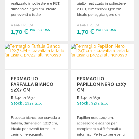
realizzato in poliestere e PET,
giallo, realizzato in poliestere
dimensioni 13x6 cm. Ideale
e PET, dimensioni 13x6 cm.
per eventi e feste.
Ideale per aggiungere un
tocco di stile.
A PARTIRE DA
A PARTIRE DA
1,70 €
1,70 €
IVA ESCLUSA
IVA ESCLUSA
ORDINARE
ORDINARE
Richiedi un preventivo
Richiedi un preventivo
FERMAGLIO
FERMAGLIO
FARFALLA BIANCO
PAPILLON NERO 12X7
12X7 CM
CM
Rif.
42-216832
Rif.
42-216831
Stock
: 293 articoli
Stock
: 936 articoli
Fascetta bianca per cravatta a
Papillon nero 12x7 cm,
farfalla, dimensioni 12x7 cm,
accessorio elegante per
ideale per eventi formali e
completare outfit formali e
cerimonie eleganti.
informali. Perfetto per eventi