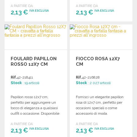
speciali e occasioni.
A PARTIRE DA
A PARTIRE DA
2,13 €
2,13 €
IVA ESCLUSA
IVA ESCLUSA
ORDINARE
ORDINARE
Richiedi un preventivo
Richiedi un preventivo
FOULARD PAPILLON
FIOCCO ROSA 12X7
ROSSO 12X7 CM
CM
Rif.
42-218411
Rif.
42-216828
Stock
: 19 articoli
Stock
: 2 027 articoli
Papillon rosso 12x7 cm,
Fornisci un elegante papillon
perfetto per aggiungere un
rosa di 12x7 cm, perfetto per
tocco di eleganza a qualsiasi
occasioni speciali o come
outfit o occasione. Disponibile
accessorio di moda.
all'ingrosso.
A PARTIRE DA
A PARTIRE DA
2,13 €
2,13 €
IVA ESCLUSA
IVA ESCLUSA