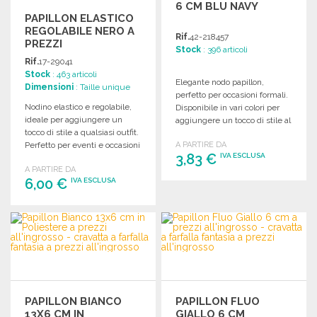
6 CM BLU NAVY
PAPILLON ELASTICO
REGOLABILE NERO A
Rif.
42-218457
PREZZI
Stock
: 396 articoli
ALL'INGROSSO
Rif.
17-29041
Stock
: 463 articoli
Elegante nodo papillon,
Dimensioni
: Taille unique
perfetto per occasioni formali.
Nodino elastico e regolabile,
Disponibile in vari colori per
ideale per aggiungere un
aggiungere un tocco di stile al
tocco di stile a qualsiasi outfit.
tuo abbigliamento.
Perfetto per eventi e occasioni
A PARTIRE DA
3,83 €
IVA ESCLUSA
speciali.
A PARTIRE DA
6,00 €
IVA ESCLUSA
ORDINARE
Richiedi un preventivo
ORDINARE
Richiedi un preventivo
PAPILLON BIANCO
PAPILLON FLUO
13X6 CM IN
GIALLO 6 CM