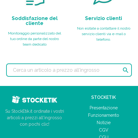
Soddisfazione del
Servizio clienti
cliente
Non esitate a contattare il nostro
Monitoraggio personalizzato del
servizio clienti via e-mail o
tuo ordine da parte del nostro
telefono.
team dedicato

STOCKETIK
Presentazione
Su StockEtik.it ordinate i vostri
Funzionamento
articoli a prezzi all'ingrosso
Notizie
con pochi clic!
CGV
CGU