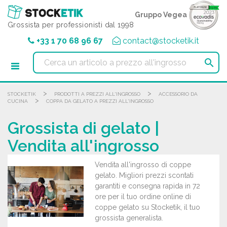
Pannello di gestione dei cookies
Gruppo Vegea
Grossista per professionisti dal 1998
+33 1 70 68 96 67
contact@stocketik.it

>
>
STOCKETIK
PRODOTTI A PREZZI ALL'INGROSSO
ACCESSORIO DA
>
CUCINA
COPPA DA GELATO A PREZZI ALL'INGROSSO
Grossista di gelato |
Vendita all'ingrosso
Vendita all'ingrosso di coppe
gelato. Migliori prezzi scontati
garantiti e consegna rapida in 72
ore per il tuo ordine online di
coppe gelato su Stocketik, il tuo
grossista generalista.