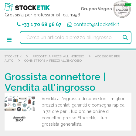
Pannello di gestione dei cookies
Gruppo Vegea
Grossista per professionisti dal 1998
+33 1 70 68 96 67
contact@stocketik.it

>
>
STOCKETIK
PRODOTTI A PREZZI ALL'INGROSSO
ACCESSORIO PER
>
AUTO
CONNETTORE A PREZZI ALL'INGROSSO
Grossista connettore |
Vendita all'ingrosso
Vendita all'ingrosso di connettori. I migliori
prezzi scontati garantiti e consegna rapida
in 72 ore per il tuo ordine online di
connettori presso Stocketik, il tuo
grossista generalista.