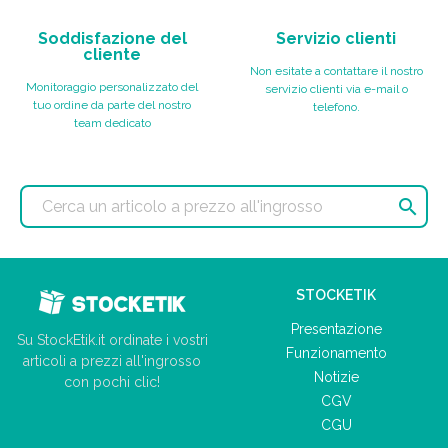
Soddisfazione del
Servizio clienti
cliente
Non esitate a contattare il nostro
Monitoraggio personalizzato del
servizio clienti via e-mail o
tuo ordine da parte del nostro
telefono.
team dedicato

STOCKETIK
Presentazione
Su StockEtik.it ordinate i vostri
Funzionamento
articoli a prezzi all'ingrosso
Notizie
con pochi clic!
CGV
CGU