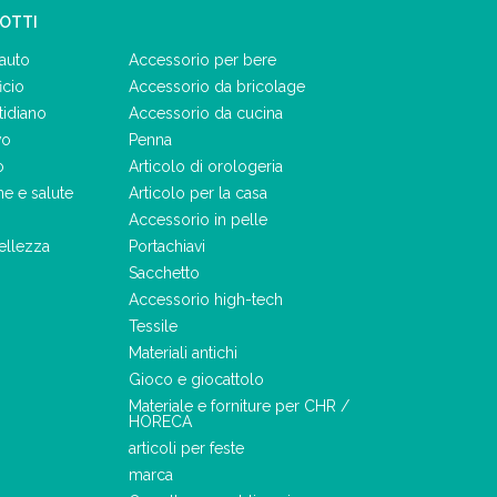
DOTTI
auto
Accessorio per bere
icio
Accessorio da bricolage
tidiano
Accessorio da cucina
vo
Penna
o
Articolo di orologeria
ne e salute
Articolo per la casa
Accessorio in pelle
ellezza
Portachiavi
Sacchetto
Accessorio high-tech
Tessile
Materiali antichi
Gioco e giocattolo
Materiale e forniture per CHR /
HORECA
articoli per feste
marca