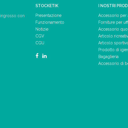
STOCKETIK
I NOSTRI PRO
Presentazione
Accessorio per 
ll'ingrosso con
Funzionamento
Forniture per uff
Notizie
Accessorio quo
CGV
Articolo ricreati
CGU
Articolo sportiv
Prodotto di igie
Bagaglieria
Accessorio di b