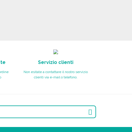
nte
Servizio clienti
ordine
Non esitate a contattare il nostro servizio
o
clienti via e-mail o telefono.
