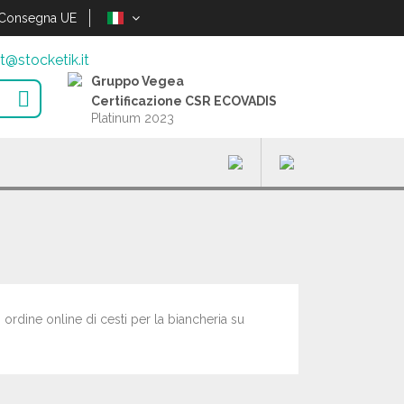
Consegna UE
t@stocketik.it
Gruppo Vegea

Certificazione CSR ECOVADIS
Platinum 2023
o ordine online di cesti per la biancheria su