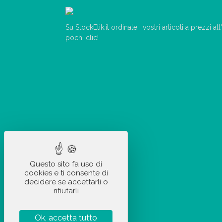
Su StockEtik.it ordinate i vostri articoli a prezzi a
pochi clic!
Questo sito fa uso di
cookies e ti consente di
decidere se accettarli o
rifiutarli
Ok, accetta tutto