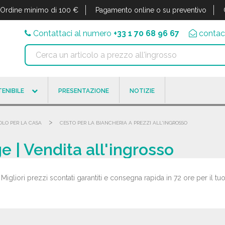
Ordine minimo di 100 €
Pagamento online o su preventivo
Contattaci al numero
+33 1 70 68 96 67
contac
ENIBILE
PRESENTAZIONE
NOTIZIE
>
OLO PER LA CASA
CESTO PER LA BIANCHERIA A PREZZI ALL'INGROSSO
ge | Vendita all'ingrosso
 Migliori prezzi scontati garantiti e consegna rapida in 72 ore per il tu