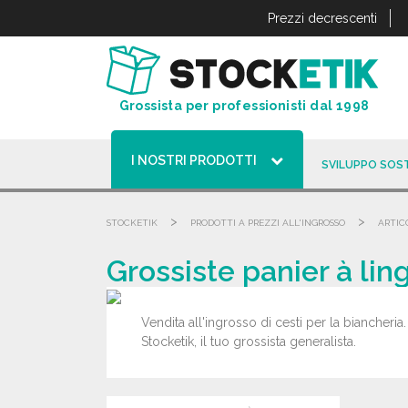
Pannello di gestione dei cookies
Prezzi decrescenti
Grossista per professionisti dal 1998
I NOSTRI PRODOTTI
SVILUPPO SOST
>
>
STOCKETIK
PRODOTTI A PREZZI ALL'INGROSSO
ARTIC
Grossiste panier à lin
Vendita all'ingrosso di cesti per la biancheria.
Stocketik, il tuo grossista generalista.