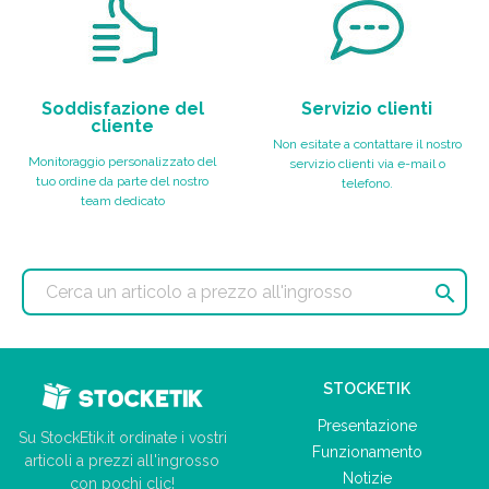
Soddisfazione del
Servizio clienti
cliente
Non esitate a contattare il nostro
Monitoraggio personalizzato del
servizio clienti via e-mail o
tuo ordine da parte del nostro
telefono.
team dedicato

STOCKETIK
Presentazione
Su StockEtik.it ordinate i vostri
Funzionamento
articoli a prezzi all'ingrosso
Notizie
con pochi clic!