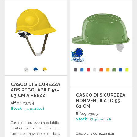
CASCO DI SICUREZZA
ABS REGOLABILE 51-
CASCO DI SICUREZZA
63 CM A PREZZI
NON VENTILATO 55-
ALL'INGROSSO
Rif.
02-237314
62 CM
Stock
: 5 134 articoli
Rif.
09-236751
Stock
: 17 344 articoli
Casco di sicurezza regolabile
in ABS, dotato di ventilazione,
Casco di sicurezza non
jugulare amovibile e bandeau