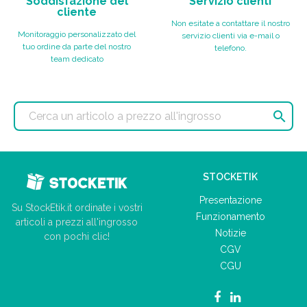
Soddisfazione del
Servizio clienti
cliente
Non esitate a contattare il nostro
Monitoraggio personalizzato del
servizio clienti via e-mail o
tuo ordine da parte del nostro
telefono.
team dedicato

STOCKETIK
Presentazione
Su StockEtik.it ordinate i vostri
Funzionamento
articoli a prezzi all'ingrosso
Notizie
con pochi clic!
CGV
CGU