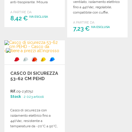
ventilato, isolamento elettrico
anti-traspirante. Misura
fino a 440Vac, regolabile,
regolabile (51-63 cm).
A PARTIRE DA
compatibile con cuffie,
8,42 €
IVA ESCLUSA
resistente a temperature
A PARTIRE DA
estreme.
7,23 €
IVA ESCLUSA
ORDINARE
Richiedi un preventivo
ORDINARE
Richiedi un preventivo
CASCO DI SICUREZZA
53-62 CM PEHD
Rif.
09-236752
Stock
: 2 023 articoli
Casco di sicurezza con
isolamento elettrico fino a
440Vac, resistente a
temperature da -20°C a 50°C,
per attività in scarsa visibilità.