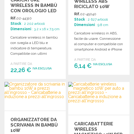
WIRELESS ABS
WIRELESS IN BAMBÙ
RICICLATO 10W
CON OROLOGIO LED
Rif.
02-45040
Rif.
02-44310
Stock
: 2 627 articoli
Stock
: 2 202 articoli
Dimensioni
: 9.8 cm
Dimensioni
: 3.2 x 16 x 7.5 cm
Caricatore wireless in ABS,
Caricatore wireless in bambù
facile da usare. Connessione
con sveglia a LED blu e
al computer e compatibile con
indicatore di temperatura.
smartphone Android e iPhone
Compatibile con ultimi
8 e successivi.
modelli Android e iPhone.
A PARTIRE DA
A PARTIRE DA
6,14 €
IVA ESCLUSA
22,26 €
IVA ESCLUSA
ORDINARE
ORDINARE
Richiedi un preventivo
Richiedi un preventivo
ORGANIZZATORE DA
CARICABATTERIE
SCRIVANIA IN BAMBÙ
WIRELESS
10W