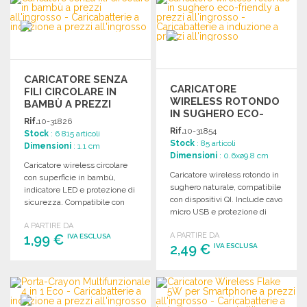
Richiedi un preventivo
Richiedi un preventivo
CARICATORE SENZA
CARICATORE
FILI CIRCOLARE IN
WIRELESS ROTONDO
BAMBÙ A PREZZI
IN SUGHERO ECO-
ALL'INGROSSO
Rif.
10-31826
FRIENDLY
Rif.
10-31854
Stock
: 6 815 articoli
Stock
: 85 articoli
Dimensioni
: 1.1 cm
Dimensioni
: 0.6xø9.8 cm
Caricatore wireless circolare
Caricatore wireless rotondo in
con superficie in bambù,
sughero naturale, compatibile
indicatore LED e protezione di
con dispositivi QI. Include cavo
sicurezza. Compatibile con
micro USB e protezione di
dispositivi Qi. Cavo micro USB
sicurezza.
A PARTIRE DA
incluso.
A PARTIRE DA
1,99 €
IVA ESCLUSA
2,49 €
IVA ESCLUSA
ORDINARE
ORDINARE
Richiedi un preventivo
Richiedi un preventivo