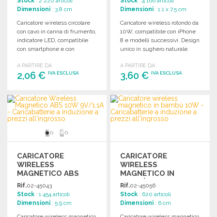
Stock
: 2 220 articoli
Stock
: 4 166 articoli
Dimensioni
: 3.8 cm
Dimensioni
: 1.1 x 7.5 cm
Caricatore wireless circolare
Caricatore wireless rotondo da
con cavo in canna di frumento,
10W, compatibile con iPhone
indicatore LED, compatibile
8 e modelli successivi. Design
con smartphone e con
unico in sughero naturale.
scomparto per il cavo.
A PARTIRE DA
A PARTIRE DA
2,06 €
3,60 €
IVA ESCLUSA
IVA ESCLUSA
ORDINARE
ORDINARE
Richiedi un preventivo
Richiedi un preventivo
CARICATORE
CARICATORE
WIRELESS
WIRELESS
MAGNETICO ABS
MAGNETICO IN
10W 9V/1.1A A
BAMBÙ 10W A PREZZI
Rif.
02-45043
Rif.
02-45056
PREZZI
ALL'INGROSSO
Stock
: 1 454 articoli
Stock
: 620 articoli
ALL'INGROSSO
Dimensioni
: 5.9 cm
Dimensioni
: 6 cm
Caricatore wireless magnetico
Caricatore wireless magnetico