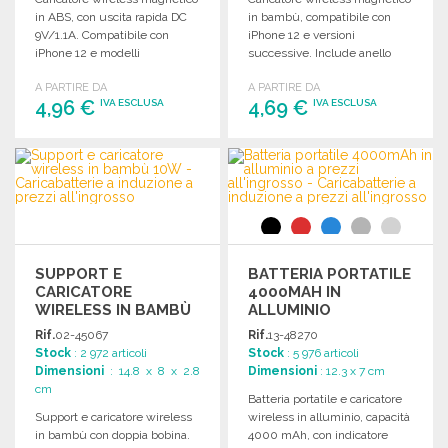
in ABS, con uscita rapida DC
in bambù, compatibile con
9V/1.1A. Compatibile con
iPhone 12 e versioni
iPhone 12 e modelli
successive. Include anello
successivi.
magnetico per altri telefoni.
A PARTIRE DA
A PARTIRE DA
Ricarica rapida 10W.
4,96 €
4,69 €
IVA ESCLUSA
IVA ESCLUSA
ORDINARE
ORDINARE
Richiedi un preventivo
Richiedi un preventivo
SUPPORT E
BATTERIA PORTATILE
CARICATORE
4000MAH IN
WIRELESS IN BAMBÙ
ALLUMINIO
10W A PREZZI
Rif.
02-45067
Rif.
13-48270
ALL'INGROSSO
Stock
: 2 972 articoli
Stock
: 5 976 articoli
Dimensioni
: 14.8 x 8 x 2.8
Dimensioni
: 12.3 x 7 cm
cm
Batteria portatile e caricatore
Support e caricatore wireless
wireless in alluminio, capacità
in bambù con doppia bobina.
4000 mAh, con indicatore