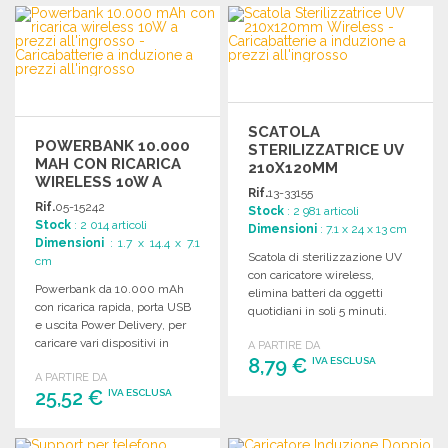
ORDINARE
ORDINARE
Richiedi un preventivo
Richiedi un preventivo
SCATOLA
POWERBANK 10.000
STERILIZZATRICE UV
MAH CON RICARICA
210X120MM
WIRELESS 10W A
WIRELESS
Rif.
13-33155
PREZZI
Rif.
05-15242
Stock
: 2 981 articoli
ALL'INGROSSO
Stock
: 2 014 articoli
Dimensioni
: 7.1 x 24 x 13 cm
Dimensioni
: 1.7 x 14.4 x 7.1
Scatola di sterilizzazione UV
cm
con caricatore wireless,
Powerbank da 10.000 mAh
elimina batteri da oggetti
con ricarica rapida, porta USB
quotidiani in soli 5 minuti.
e uscita Power Delivery, per
Include cavo USB.
caricare vari dispositivi in
A PARTIRE DA
modo efficiente.
8,79 €
IVA ESCLUSA
A PARTIRE DA
25,52 €
IVA ESCLUSA
ORDINARE
Richiedi un preventivo
ORDINARE