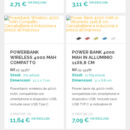
2,71 €
3,11 €
IVA ESCLUSA
IVA ESCLUSA
ORDINARE
ORDINARE
Richiedi un preventivo
Richiedi un preventivo
POWERBANK
POWER BANK 4000
WIRELESS 4000 MAH
MAH IN ALLUMINIO
COMPATTO
11X6,8 CM
Rif.
19-34367
Rif.
19-34368
Stock
: 721 articoli
Stock
: 11 674 articoli
Dimensioni
: 12.2 x 7 cm
Dimensioni
: 11 x 6.8 cm
Powerbank wireless da 4000
Power bank da 4000 mAh,
mAh, compatibile con
compatibile con smartphone e
smartphone e dispositivi USB,
dispositivi USB. Include cavo
include cavo USB Tipo C.
USB TYP C e indicatore di
Dimensioni compatte e
carica.
A PARTIRE DA
A PARTIRE DA
pratiche.
11,64 €
7,09 €
IVA ESCLUSA
IVA ESCLUSA