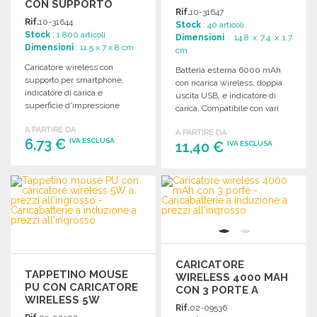
CON SUPPORTO
Rif.
10-31647
Rif.
10-31644
Stock
: 40 articoli
Stock
: 1 800 articoli
Dimensioni
: 14.8 x 7.4 x 1.7
Dimensioni
: 11.5 x 7 x 8 cm
cm
Caricatore wireless con
Batteria esterna 6000 mAh
supporto per smartphone,
con ricarica wireless, doppia
indicatore di carica e
uscita USB, e indicatore di
superficie d'impressione
carica. Compatibile con vari
ampia, confezionato
dispositivi.
A PARTIRE DA
singolarmente.
A PARTIRE DA
6,73 €
IVA ESCLUSA
11,40 €
IVA ESCLUSA
ORDINARE
ORDINARE
Richiedi un preventivo
Richiedi un preventivo
CARICATORE
TAPPETINO MOUSE
WIRELESS 4000 MAH
PU CON CARICATORE
CON 3 PORTE A
WIRELESS 5W
PREZZI
Rif.
02-09536
ALL'INGROSSO