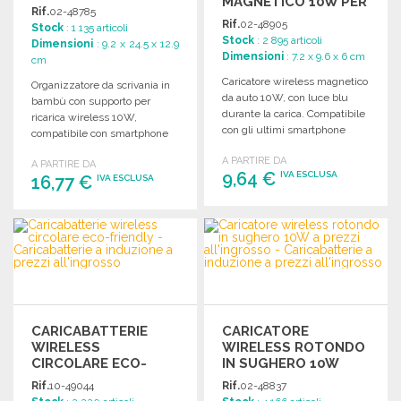
MAGNETICO 10W PER
Rif.
02-48785
AUTO
Rif.
02-48905
Stock
: 1 135 articoli
Stock
: 2 895 articoli
Dimensioni
: 9.2 x 24.5 x 12.9
Dimensioni
: 7.2 x 9.6 x 6 cm
cm
Caricatore wireless magnetico
Organizzatore da scrivania in
da auto 10W, con luce blu
bambù con supporto per
durante la carica. Compatibile
ricarica wireless 10W,
con gli ultimi smartphone
compatibile con smartphone
Android e iPhone 12+.
Android e iPhone 8 e
A PARTIRE DA
A PARTIRE DA
successivi.
9,64 €
IVA ESCLUSA
16,77 €
IVA ESCLUSA
ORDINARE
ORDINARE
Richiedi un preventivo
Richiedi un preventivo
CARICABATTERIE
CARICATORE
WIRELESS
WIRELESS ROTONDO
CIRCOLARE ECO-
IN SUGHERO 10W
FRIENDLY
Rif.
10-49044
Rif.
02-48837