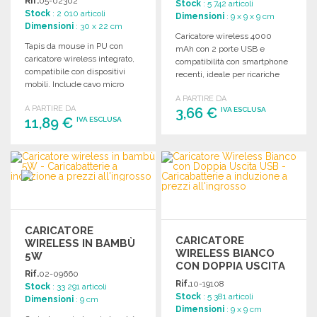
Rif.
05-02302
Stock
: 5 742 articoli
Stock
: 2 010 articoli
Dimensioni
: 9 x 9 x 9 cm
Dimensioni
: 30 x 22 cm
Caricatore wireless 4000
Tapis da mouse in PU con
mAh con 2 porte USB e
caricatore wireless integrato,
compatibilità con smartphone
compatibile con dispositivi
recenti, ideale per ricariche
mobili. Include cavo micro
rapide e pratiche.
USB e funzioni protettive.
A PARTIRE DA
A PARTIRE DA
3,66 €
IVA ESCLUSA
11,89 €
IVA ESCLUSA
ORDINARE
ORDINARE
Richiedi un preventivo
Richiedi un preventivo
CARICATORE
CARICATORE
WIRELESS IN BAMBÙ
WIRELESS BIANCO
5W
CON DOPPIA USCITA
Rif.
02-09660
USB
Rif.
10-19108
Stock
: 33 291 articoli
Stock
: 5 381 articoli
Dimensioni
: 9 cm
Dimensioni
: 9 x 9 cm