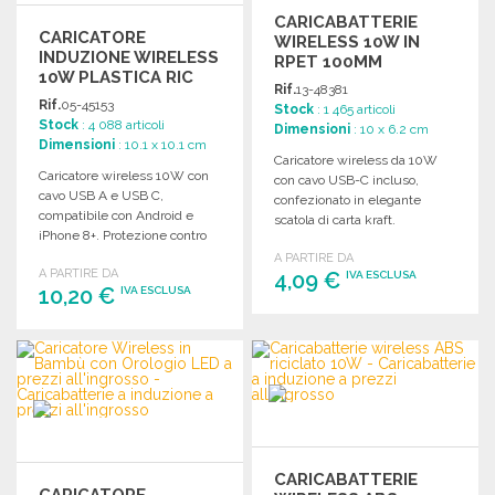
CARICABATTERIE
CARICATORE
WIRELESS 10W IN
INDUZIONE WIRELESS
RPET 100MM
10W PLASTICA RIC
Rif.
13-48381
150 CM
Rif.
05-45153
Stock
: 1 465 articoli
Stock
: 4 088 articoli
Dimensioni
: 10 x 6.2 cm
Dimensioni
: 10.1 x 10.1 cm
Caricatore wireless da 10W
Caricatore wireless 10W con
con cavo USB-C incluso,
cavo USB A e USB C,
confezionato in elegante
compatibile con Android e
scatola di carta kraft.
iPhone 8+. Protezione contro
Dimensioni: 100 x 62 x 10
sovraccarichi e cortocircuiti.
A PARTIRE DA
mm.
A PARTIRE DA
4,09 €
IVA ESCLUSA
10,20 €
IVA ESCLUSA
ORDINARE
ORDINARE
Richiedi un preventivo
Richiedi un preventivo
CARICABATTERIE
CARICATORE