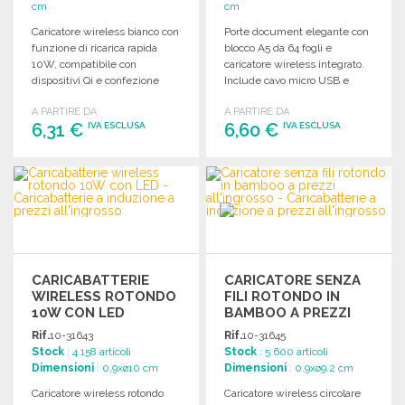
cm
cm
Caricatore wireless bianco con
Porte document elegante con
funzione di ricarica rapida
blocco A5 da 64 fogli e
10W, compatibile con
caricatore wireless integrato.
dispositivi Qi e confezione
Include cavo micro USB e
regalo inclusa.
confezione raffinata.
A PARTIRE DA
A PARTIRE DA
6,31 €
6,60 €
IVA ESCLUSA
IVA ESCLUSA
ORDINARE
ORDINARE
Richiedi un preventivo
Richiedi un preventivo
CARICABATTERIE
CARICATORE SENZA
WIRELESS ROTONDO
FILI ROTONDO IN
10W CON LED
BAMBOO A PREZZI
ALL'INGROSSO
Rif.
10-31643
Rif.
10-31645
Stock
: 4 158 articoli
Stock
: 5 600 articoli
Dimensioni
: 0,9xø10 cm
Dimensioni
: 0.9xø9.2 cm
Caricatore wireless rotondo
Caricatore wireless circolare