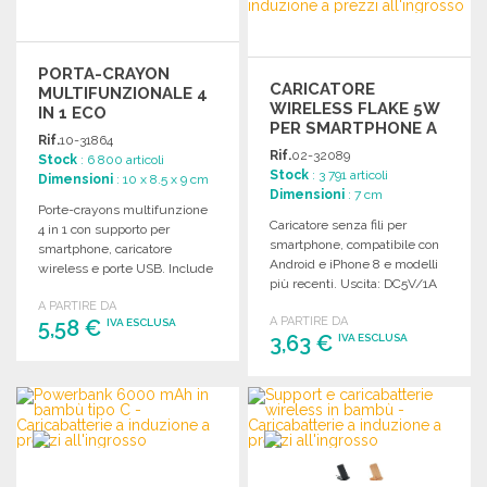
PORTA-CRAYON
CARICATORE
MULTIFUNZIONALE 4
WIRELESS FLAKE 5W
IN 1 ECO
PER SMARTPHONE A
Rif.
10-31864
PREZZI
Rif.
02-32089
Stock
: 6 800 articoli
ALL'INGROSSO
Stock
: 3 791 articoli
Dimensioni
: 10 x 8.5 x 9 cm
Dimensioni
: 7 cm
Porte-crayons multifunzione
Caricatore senza fili per
4 in 1 con supporto per
smartphone, compatibile con
smartphone, caricatore
Android e iPhone 8 e modelli
wireless e porte USB. Include
più recenti. Uscita: DC5V/1A
cavo micro USB di 1 metro.
(5W).
A PARTIRE DA
A PARTIRE DA
5,58 €
IVA ESCLUSA
3,63 €
IVA ESCLUSA
ORDINARE
ORDINARE
Richiedi un preventivo
Richiedi un preventivo