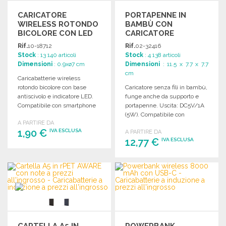
CARICATORE
PORTAPENNE IN
WIRELESS ROTONDO
BAMBÙ CON
BICOLORE CON LED
CARICATORE
WIRELESS 5W
Rif.
10-18712
Rif.
02-32416
Stock
: 13 140 articoli
Stock
: 4 138 articoli
Dimensioni
: 0.9xø7 cm
Dimensioni
: 11.5 x 7.7 x 7.7
cm
Caricabatterie wireless
rotondo bicolore con base
Caricatore senza fili in bambù,
antiscivolo e indicatore LED.
funge anche da supporto e
Compatibile con smartphone
portapenne. Uscita: DC5V/1A
dotati di tecnologia di ricarica
(5W). Compatibile con
A PARTIRE DA
wireless.
smartphone recenti.
1,90 €
IVA ESCLUSA
A PARTIRE DA
12,77 €
IVA ESCLUSA
ORDINARE
ORDINARE
Richiedi un preventivo
Richiedi un preventivo
CARTELLA A5 IN
POWERBANK