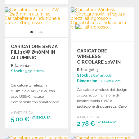
ORDINARE
ORDINARE
Richiedi un preventivo
Richiedi un preventivo
CARICATORE SENZA
CARICATORE
FILI 10W Ø98MM IN
WIRELESS
ALLUMINIO
CIRCOLARE 10W IN
Rif.
13-33143
PAGLIA A PREZZI
Rif.
10-31825
Stock
: 3 531 articoli
ALL'INGROSSO
Stock
: 1 849 articoli
Dimensioni
: 0,8xø10 cm
Caricatore wireless in
Caricatore wireless dal design
alluminio e ABS, 10W, con
circolare, con funzione di
cavo USB-C incluso.
ricarica rapida 10W e
Compatibile con smartphone
protezione di sicurezza. Cavo
dotati di tecnologia wireless.
micro USB incluso.
A PARTIRE DA
A PARTIRE DA
5,00 €
IVA ESCLUSA
2,78 €
IVA ESCLUSA
ORDINARE
ORDINARE