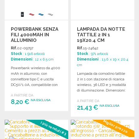
POWERBANK SENZA
LAMPADA DA NOTTE
FILI 4000MAH IN
TATTILE 2 IN 1
ALLUMINIO
19X20.4 CM
Rif.
02-09797
Rif.
15-24642
Stock
: 1 916 articoli
Stock
: 971 articoli
Dimensioni
: 12 x 6.5 cm
Dimensioni
: 13.6 x 19 x 20.4
cm
Powerbank wireless da 4000
mAh in alluminio, con
Lampada da comodino tattile
connettore tipo C e uscita
2 in 1 con stazione di ricarica
DC5V/1.0A, compatibile con
wireless, 36 LED e 3 modalità
ultimi smartphone.
di illuminazione. Dimensioni:
A PARTIRE DA
19 x 20.4 x 13.6 cm.
8,20 €
IVA ESCLUSA
A PARTIRE DA
21,43 €
IVA ESCLUSA
ORDINARE
ORDINARE
Miglior prezzo
I più venduti #3
Richiedi un preventivo
Richiedi un preventivo