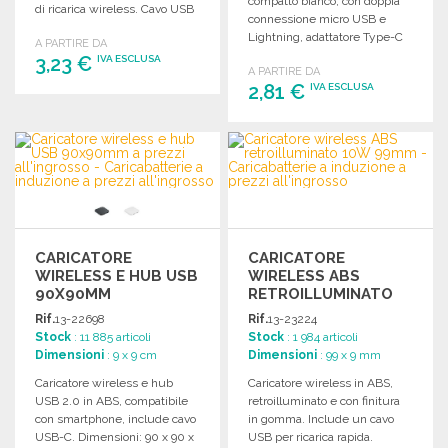
compatto bianco, con doppia
di ricarica wireless. Cavo USB
connessione micro USB e
incluso.
Lightning, adattatore Type-C
A PARTIRE DA
e indicatore di carica.
3,23 €
IVA ESCLUSA
A PARTIRE DA
2,81 €
IVA ESCLUSA
ORDINARE
ORDINARE
Richiedi un preventivo
Richiedi un preventivo
CARICATORE
CARICATORE
WIRELESS E HUB USB
WIRELESS ABS
90X90MM
RETROILLUMINATO
10W 99MM
Rif.
13-22698
Rif.
13-23224
Stock
: 11 885 articoli
Stock
: 1 984 articoli
Dimensioni
: 9 x 9 cm
Dimensioni
: 99 x 9 mm
Caricatore wireless e hub
Caricatore wireless in ABS,
USB 2.0 in ABS, compatibile
retroilluminato e con finitura
con smartphone, include cavo
in gomma. Include un cavo
USB-C. Dimensioni: 90 x 90 x
USB per ricarica rapida.