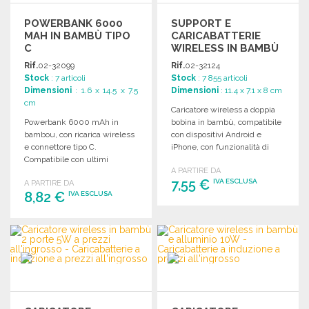
POWERBANK 6000
SUPPORT E
MAH IN BAMBÙ TIPO
CARICABATTERIE
C
WIRELESS IN BAMBÙ
Rif.
02-32099
Rif.
02-32124
Stock
: 7 articoli
Stock
: 7 855 articoli
Dimensioni
: 1.6 x 14.5 x 7.5
Dimensioni
: 11.4 x 7.1 x 8 cm
cm
Caricatore wireless a doppia
Powerbank 6000 mAh in
bobina in bambù, compatibile
bambou, con ricarica wireless
con dispositivi Android e
e connettore tipo C.
iPhone, con funzionalità di
Compatibile con ultimi
supporto. Uscita: 5W.
A PARTIRE DA
modelli Android e iPhone.
7,55 €
IVA ESCLUSA
A PARTIRE DA
8,82 €
IVA ESCLUSA
ORDINARE
ORDINARE
Richiedi un preventivo
Richiedi un preventivo