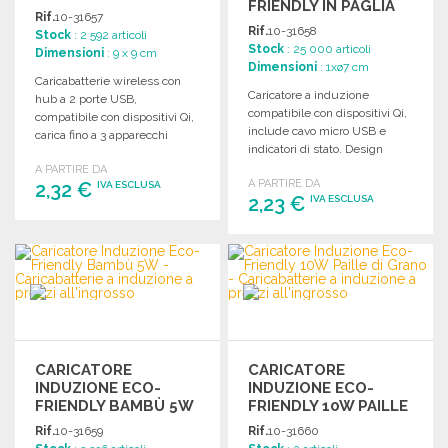
FRIENDLY IN PAGLIA
PREZZI
Rif.
10-31657
DI GRANO A PREZZI
ALL'INGROSSO
Rif.
10-31658
Stock
: 2 592 articoli
ALL'INGROSSO
Stock
: 25 000 articoli
Dimensioni
: 9 x 9 cm
Dimensioni
: 1xø7 cm
Caricabatterie wireless con
Caricatore a induzione
hub a 2 porte USB,
compatibile con dispositivi Qi,
compatibile con dispositivi Qi,
include cavo micro USB e
carica fino a 3 apparecchi
indicatori di stato. Design
simultaneamente. Base
elegante e pratico.
A PARTIRE DA
antiscivolo.
A PARTIRE DA
2,32 €
IVA ESCLUSA
2,23 €
IVA ESCLUSA
ORDINARE
ORDINARE
Richiedi un preventivo
Richiedi un preventivo
CARICATORE
CARICATORE
INDUZIONE ECO-
INDUZIONE ECO-
FRIENDLY BAMBÙ 5W
FRIENDLY 10W PAILLE
DI GRANO
Rif.
10-31659
Rif.
10-31660