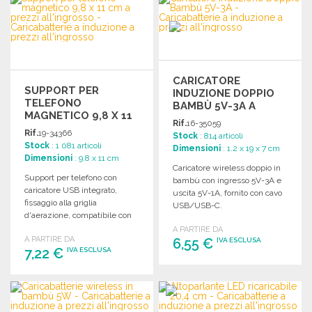
Richiedi un preventivo
CARICATORE
SUPPORT PER
INDUZIONE DOPPIO
TELEFONO
BAMBÙ 5V-3A A
MAGNETICO 9,8 X 11
PREZZI
Rif.
16-35059
CM
ALL'INGROSSO
Rif.
19-34366
Stock
: 814 articoli
Stock
: 1 081 articoli
Dimensioni
: 1.2 x 19 x 7 cm
Dimensioni
: 9.8 x 11 cm
Caricatore wireless doppio in
Support per telefono con
bambù con ingresso 5V-3A e
caricatore USB integrato,
uscita 5V-1A, fornito con cavo
fissaggio alla griglia
USB/USB-C.
d'aerazione, compatibile con
vari smartphone. Dimensioni
A PARTIRE DA
A PARTIRE DA
compatte e peso leggero.
6,55 €
IVA ESCLUSA
7,22 €
IVA ESCLUSA
ORDINARE
ORDINARE
Richiedi un preventivo
Richiedi un preventivo