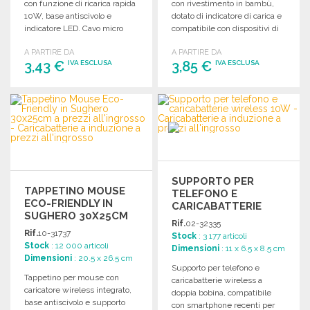
con funzione di ricarica rapida
con rivestimento in bambù,
10W, base antiscivolo e
dotato di indicatore di carica e
indicatore LED. Cavo micro
compatibile con dispositivi di
USB incluso.
ricarica wireless.
A PARTIRE DA
A PARTIRE DA
3,43 €
3,85 €
IVA ESCLUSA
IVA ESCLUSA
ORDINARE
ORDINARE
Richiedi un preventivo
Richiedi un preventivo
SUPPORTO PER
TAPPETINO MOUSE
TELEFONO E
ECO-FRIENDLY IN
CARICABATTERIE
SUGHERO 30X25CM
WIRELESS 10W A
Rif.
02-32335
PREZZI
Rif.
10-31737
Stock
: 3 177 articoli
ALL'INGROSSO
Stock
: 12 000 articoli
Dimensioni
: 11 x 6.5 x 8.5 cm
Dimensioni
: 20.5 x 26.5 cm
Supporto per telefono e
Tappetino per mouse con
caricabatterie wireless a
caricatore wireless integrato,
doppia bobina, compatibile
base antiscivolo e supporto
con smartphone recenti per