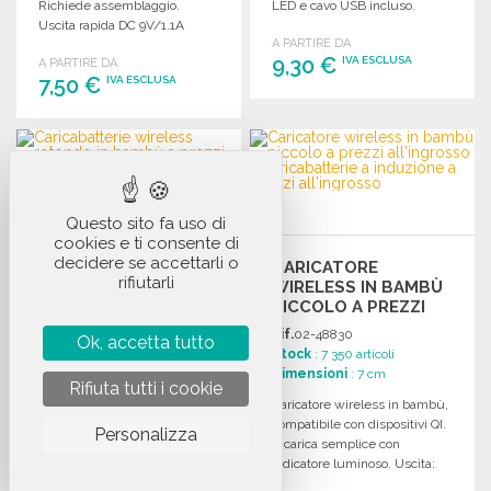
Richiede assemblaggio.
LED e cavo USB incluso.
Uscita rapida DC 9V/1.1A
Dimensioni compatte.
A PARTIRE DA
(10W), compatibile con
9,30 €
IVA ESCLUSA
A PARTIRE DA
Android e iPhone.
7,50 €
IVA ESCLUSA
ORDINARE
ORDINARE
Richiedi un preventivo
Richiedi un preventivo
Questo sito fa uso di
cookies e ti consente di
decidere se accettarli o
CARICABATTERIE
CARICATORE
rifiutarli
WIRELESS ROTONDO
WIRELESS IN BAMBÙ
IN BAMBÙ A PREZZI
PICCOLO A PREZZI
ALL'INGROSSO
ALL'INGROSSO
Rif.
02-48829
Rif.
02-48830
Ok, accetta tutto
Stock
: 3 962 articoli
Stock
: 7 350 articoli
Dimensioni
: 120 x 102 x 17
Dimensioni
: 7 cm
Rifiuta tutti i cookie
cm
Caricatore wireless in bambù,
Caricatore wireless rotondo in
compatibile con dispositivi QI.
Personalizza
bambù, compatibile con
Ricarica semplice con
dispositivi QI, Android e
indicatore luminoso. Uscita:
iPhone 8 e successivi. Uscita
DC5V/1A (10W).