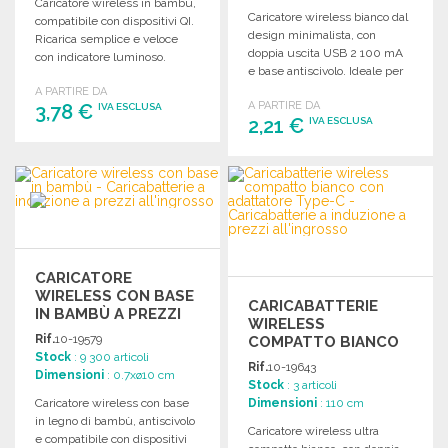
Caricatore wireless in bambù,
Caricatore wireless bianco dal
compatibile con dispositivi QI.
design minimalista, con
Ricarica semplice e veloce
doppia uscita USB 2 100 mA
con indicatore luminoso.
e base antiscivolo. Ideale per
Uscita: DC5V/1A (5W).
due dispositivi.
A PARTIRE DA
A PARTIRE DA
3,78 €
IVA ESCLUSA
2,21 €
IVA ESCLUSA
ORDINARE
ORDINARE
Richiedi un preventivo
Richiedi un preventivo
CARICATORE
WIRELESS CON BASE
CARICABATTERIE
IN BAMBÙ A PREZZI
WIRELESS
ALL'INGROSSO
Rif.
10-19579
COMPATTO BIANCO
Stock
: 9 300 articoli
CON ADATTATORE
Rif.
10-19643
Dimensioni
: 0.7xø10 cm
TYPE-C
Stock
: 3 articoli
Caricatore wireless con base
Dimensioni
: 110 cm
in legno di bambù, antiscivolo
Caricatore wireless ultra
e compatibile con dispositivi