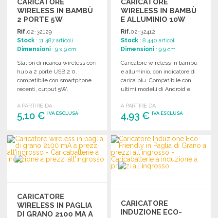
CARICATORE
CARICATORE
WIRELESS IN BAMBÙ
WIRELESS IN BAMBÙ
2 PORTE 5W
E ALLUMINIO 10W
Rif.
02-32129
Rif.
02-32412
Stock
: 11 487 articoli
Stock
: 8 440 articoli
Dimensioni
: 9 x 9 cm
Dimensioni
: 9.9 cm
Station di ricarica wireless con
Caricatore wireless in bambù
hub a 2 porte USB 2.0,
e alluminio, con indicatore di
compatibile con smartphone
carica blu. Compatibile con
recenti, output 5W.
ultimi modelli di Android e
iPhone.
A PARTIRE DA
A PARTIRE DA
5,10 €
4,93 €
IVA ESCLUSA
IVA ESCLUSA
ORDINARE
ORDINARE
Richiedi un preventivo
Richiedi un preventivo
CARICATORE
CARICATORE
WIRELESS IN PAGLIA
INDUZIONE ECO-
DI GRANO 2100 MA A