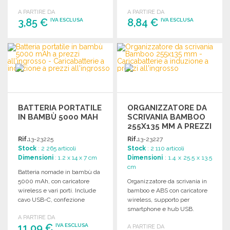
10 mm.
Dimensioni: ø99 x 9 mm.
A PARTIRE DA
A PARTIRE DA
3,85 €
8,84 €
IVA ESCLUSA
IVA ESCLUSA
ORDINARE
ORDINARE
Richiedi un preventivo
Richiedi un preventivo
BATTERIA PORTATILE
ORGANIZZATORE DA
IN BAMBÙ 5000 MAH
SCRIVANIA BAMBOO
255X135 MM A PREZZI
ALL'INGROSSO
Rif.
13-23225
Rif.
13-23227
Stock
: 2 265 articoli
Stock
: 2 110 articoli
Dimensioni
: 1.2 x 14 x 7 cm
Dimensioni
: 1.4 x 25.5 x 13.5
cm
Batteria nomade in bambù da
5000 mAh, con caricatore
Organizzatore da scrivania in
wireless e vari porti. Include
bamboo e ABS con caricatore
cavo USB-C, confezione
wireless, supporto per
regalo in carta kraft.
smartphone e hub USB.
A PARTIRE DA
Dimensioni: 255 x 135 x 14
11,09 €
IVA ESCLUSA
A PARTIRE DA
mm.