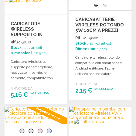
CARICABATTERIE
CARICATORE
WIRELESS ROTONDO
WIRELESS
5W 10CM A PREZZI
SUPPORTO IN
ALL'INGROSSO
Rif.
02-09662
BAMBÙ E CEMENTO
Rif.
10-31857
Stock
: 30 350 articoli
Stock
: 227 articoli
Dimensioni
: 7 cm
Dimensioni
: 12.5 cm
Caricatore wireless rotondo,
Caricatore wireless con
compatibile con smartphone
supporto per smartphone,
Android e iPhone. Facile
realizzato in bambù e
utilizzo con indicatore
cemento, compatibile con
luminoso durante la ricarica.
dispositivi di ricarica wireless.
A PARTIRE DA
A PARTIRE DA
Sicurezza integrata.
2,15 €
IVA ESCLUSA
5,16 €
IVA ESCLUSA
ORDINARE
ORDINARE
Miglior prezzo
Richiedi un preventivo
Richiedi un preventivo