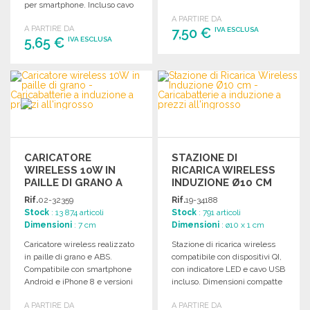
per smartphone. Incluso cavo
una ricarica rapida.
di tipo C.
A PARTIRE DA
A PARTIRE DA
7,50 €
IVA ESCLUSA
5,65 €
IVA ESCLUSA
ORDINARE
ORDINARE
Richiedi un preventivo
Richiedi un preventivo
CARICATORE
STAZIONE DI
WIRELESS 10W IN
RICARICA WIRELESS
PAILLE DI GRANO A
INDUZIONE Ø10 CM
PREZZI
Rif.
02-32359
Rif.
19-34188
ALL'INGROSSO
Stock
: 13 874 articoli
Stock
: 791 articoli
Dimensioni
: 7 cm
Dimensioni
: ø10 x 1 cm
Caricatore wireless realizzato
Stazione di ricarica wireless
in paille di grano e ABS.
compatibile con dispositivi QI,
Compatibile con smartphone
con indicatore LED e cavo USB
Android e iPhone 8 e versioni
incluso. Dimensioni compatte
successive.
e design stabile.
A PARTIRE DA
A PARTIRE DA