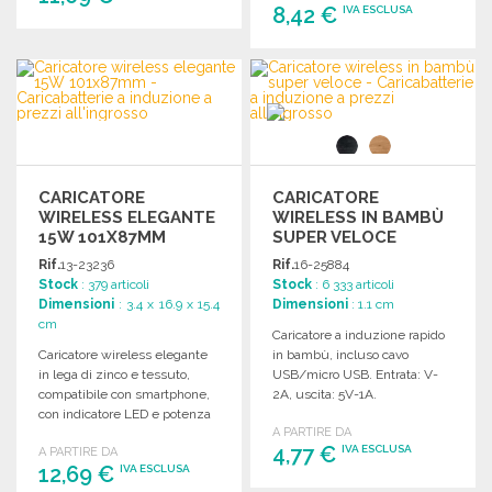
8,42 €
IVA ESCLUSA
ORDINARE
ORDINARE
Richiedi un preventivo
Richiedi un preventivo
CARICATORE
CARICATORE
WIRELESS ELEGANTE
WIRELESS IN BAMBÙ
15W 101X87MM
SUPER VELOCE
Rif.
13-23236
Rif.
16-25884
Stock
: 379 articoli
Stock
: 6 333 articoli
Dimensioni
: 3.4 x 16.9 x 15.4
Dimensioni
: 1.1 cm
cm
Caricatore a induzione rapido
Caricatore wireless elegante
in bambù, incluso cavo
in lega di zinco e tessuto,
USB/micro USB. Entrata: V-
compatibile con smartphone,
2A, uscita: 5V-1A.
con indicatore LED e potenza
A PARTIRE DA
massima di 15W.
4,77 €
IVA ESCLUSA
A PARTIRE DA
12,69 €
IVA ESCLUSA