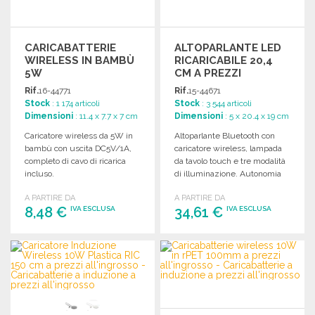
CARICABATTERIE
ALTOPARLANTE LED
WIRELESS IN BAMBÙ
RICARICABILE 20,4
5W
CM A PREZZI
ALL'INGROSSO
Rif.
16-44771
Rif.
15-44671
Stock
: 1 174 articoli
Stock
: 3 544 articoli
Dimensioni
: 11.4 x 7.7 x 7 cm
Dimensioni
: 5 x 20.4 x 19 cm
Caricatore wireless da 5W in
Altoparlante Bluetooth con
bambù con uscita DC5V/1A,
caricatore wireless, lampada
completo di cavo di ricarica
da tavolo touch e tre modalità
incluso.
di illuminazione. Autonomia
fino a 4 ore.
A PARTIRE DA
A PARTIRE DA
8,48 €
34,61 €
IVA ESCLUSA
IVA ESCLUSA
ORDINARE
ORDINARE
Richiedi un preventivo
Richiedi un preventivo