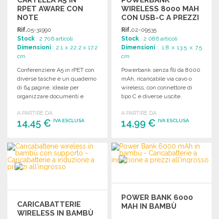
RPET AWARE CON
WIRELESS 8000 MAH
NOTE
CON USB-C A PREZZI
ALL'INGROSSO
Rif.
05-31990
Rif.
02-09535
Stock
: 2 706 articoli
Stock
: 2 086 articoli
Dimensioni
: 2.1 x 22.2 x 17.2
Dimensioni
: 1.8 x 13.5 x 7.5
cm
cm
Conferenziere A5 in rPET con
Powerbank senza fili da 8000
diverse tasche e un quaderno
mAh, ricaricabile via cavo o
di 64 pagine, ideale per
wireless, con connettore di
organizzare documenti e
tipo C e diverse uscite.
appunti.
A PARTIRE DA
A PARTIRE DA
14,45 €
14,99 €
IVA ESCLUSA
IVA ESCLUSA
ORDINARE
ORDINARE
Richiedi un preventivo
Richiedi un preventivo
POWER BANK 6000
CARICABATTERIE
MAH IN BAMBÙ
WIRELESS IN BAMBÙ