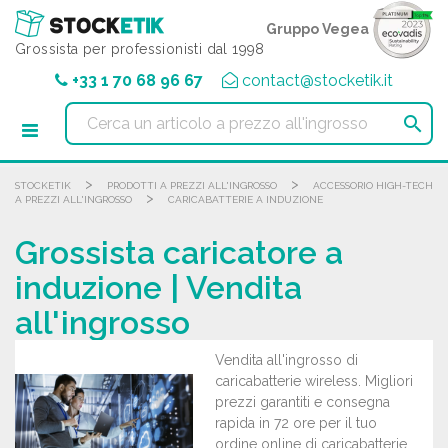
Pannello di gestione dei cookies
Gruppo Vegea
Grossista per professionisti dal 1998
+33 1 70 68 96 67
contact@stocketik.it

>
>
STOCKETIK
PRODOTTI A PREZZI ALL'INGROSSO
ACCESSORIO HIGH-TECH
>
A PREZZI ALL'INGROSSO
CARICABATTERIE A INDUZIONE
Grossista caricatore a
induzione | Vendita
all'ingrosso
Vendita all'ingrosso di
caricabatterie wireless. Migliori
prezzi garantiti e consegna
rapida in 72 ore per il tuo
ordine online di caricabatterie