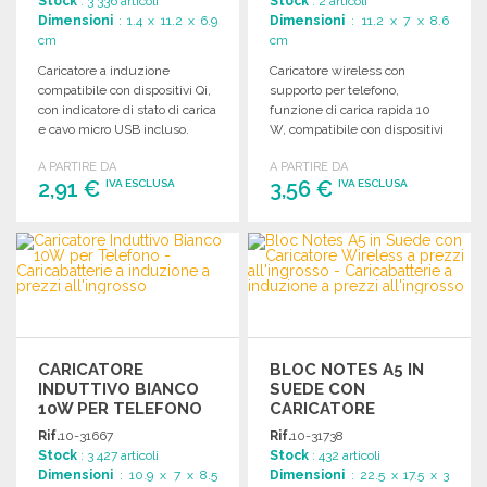
Stock
: 3 336 articoli
Stock
: 2 articoli
Dimensioni
: 1.4 x 11.2 x 6.9
Dimensioni
: 11.2 x 7 x 8.6
cm
cm
Caricatore a induzione
Caricatore wireless con
compatibile con dispositivi Qi,
supporto per telefono,
con indicatore di stato di carica
funzione di carica rapida 10
e cavo micro USB incluso.
W, compatibile con dispositivi
Qi, con indicatore di stato.
A PARTIRE DA
A PARTIRE DA
2,91 €
3,56 €
IVA ESCLUSA
IVA ESCLUSA
ORDINARE
ORDINARE
Richiedi un preventivo
Richiedi un preventivo
CARICATORE
BLOC NOTES A5 IN
INDUTTIVO BIANCO
SUEDE CON
10W PER TELEFONO
CARICATORE
WIRELESS
Rif.
10-31667
Rif.
10-31738
Stock
: 3 427 articoli
Stock
: 432 articoli
Dimensioni
: 10.9 x 7 x 8.5
Dimensioni
: 22.5 x 17.5 x 3