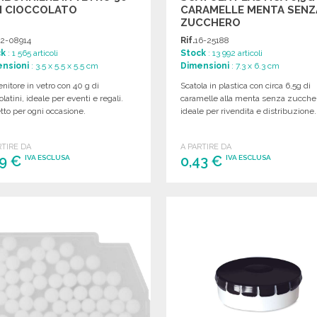
I CIOCCOLATO
CARAMELLE MENTA SENZ
ZUCCHERO
2-08914
Rif.
16-25188
ck
: 1 565 articoli
Stock
: 13 992 articoli
nsioni
: 3.5 x 5.5 x 5.5 cm
Dimensioni
: 7.3 x 6.3 cm
nitore in vetro con 40 g di
Scatola in plastica con circa 6,5g di
olatini, ideale per eventi e regali.
caramelle alla menta senza zucche
tto per ogni occasione.
ideale per rivendita e distribuzione.
RTIRE DA
A PARTIRE DA
69 €
0,43 €
IVA ESCLUSA
IVA ESCLUSA
ORDINARE
ORDINARE
Richiedi un preventivo
Richiedi un preventivo