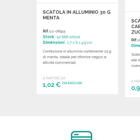
SCATOLA IN ALLUMINIO 30 G
MENTA
SCA
CA
Rif.
02-08915
ZU
Stock
: 92 888 articoli
Rif.
1
Dimensioni
: 1.7 x 6 x 4.9 cm
Dime
Confezione in alluminio contenente 25 g
Scato
di menta, ideale per rifornire negozi e
alla 
attività commerciali.
riven
A PARTIRE DA
A PA
1,02 €
IVA ESCLUSA
0,
ORDINARE
Richiedi un preventivo