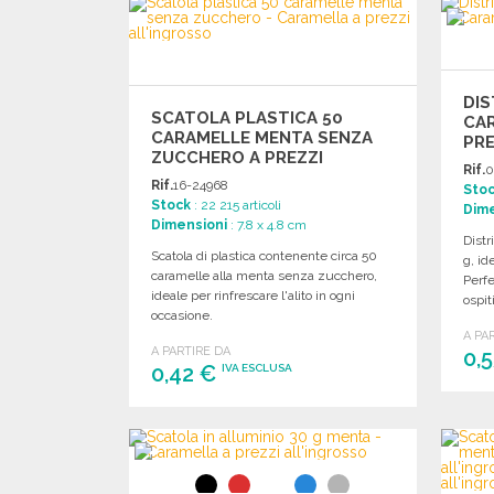
Richiedi un preventivo
DIS
SCATOLA PLASTICA 50
CAR
CARAMELLE MENTA SENZA
PRE
ZUCCHERO A PREZZI
Rif.
0
ALL'INGROSSO
Rif.
16-24968
Sto
Stock
: 22 215 articoli
Dime
Dimensioni
: 7.8 x 4.8 cm
Distr
Scatola di plastica contenente circa 50
g, id
caramelle alla menta senza zucchero,
Perfe
ideale per rinfrescare l'alito in ogni
ospiti
occasione.
A PA
A PARTIRE DA
0,
0,42 €
IVA ESCLUSA
ORDINARE
Richiedi un preventivo