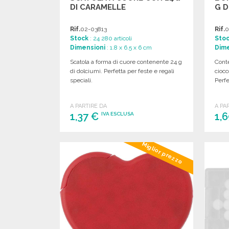
DI CARAMELLE
G D
Rif.
02-03813
Rif.
0
Stock
: 24 280 articoli
Sto
Dimensioni
: 1.8 x 6.5 x 6 cm
Dime
Scatola a forma di cuore contenente 24 g
Conte
di dolciumi. Perfetta per feste e regali
ciocc
speciali.
Perfe
A PARTIRE DA
A PA
1,37 €
1,
IVA ESCLUSA
ORDINARE
Miglior prezzo
Richiedi un preventivo