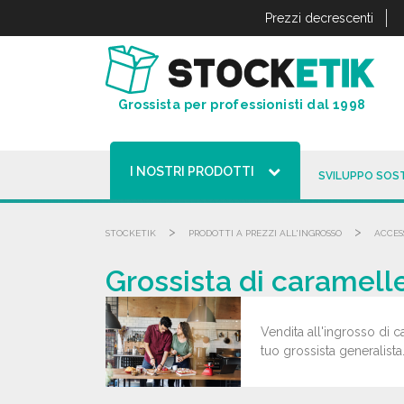
Pannello di gestione dei cookies
Prezzi decrescenti
Grossista per professionisti dal 1998
I NOSTRI PRODOTTI
SVILUPPO SOST
>
>
STOCKETIK
PRODOTTI A PREZZI ALL'INGROSSO
ACCES
Grossista di caramelle
Vendita all'ingrosso di c
tuo grossista generalista