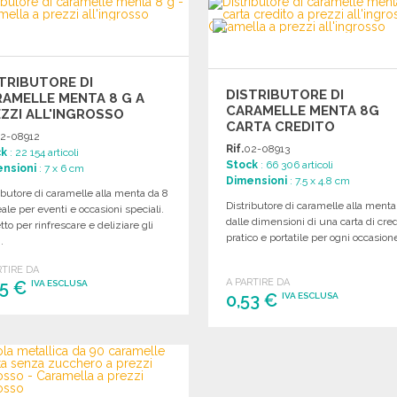
Richiedi un preventivo
Richiedi un preventivo
TRIBUTORE DI
DISTRIBUTORE DI
AMELLE MENTA 8 G A
CARAMELLE MENTA 8G
ZZI ALL'INGROSSO
CARTA CREDITO
2-08912
Rif.
02-08913
ck
: 22 154 articoli
Stock
: 66 306 articoli
nsioni
: 7 x 6 cm
Dimensioni
: 7.5 x 4.8 cm
ibutore di caramelle alla menta da 8
Distributore di caramelle alla menta
eale per eventi e occasioni speciali.
dalle dimensioni di una carta di cred
tto per rinfrescare e deliziare gli
pratico e portatile per ogni occasion
.
RTIRE DA
A PARTIRE DA
55 €
IVA ESCLUSA
0,53 €
IVA ESCLUSA
ORDINARE
ORDINARE
Richiedi un preventivo
Richiedi un preventivo