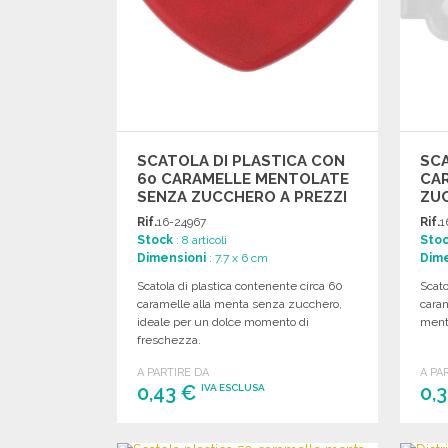
SCATOLA DI PLASTICA CON
SCA
60 CARAMELLE MENTOLATE
CA
SENZA ZUCCHERO A PREZZI
ZUC
ALL'INGROSSO
ALL
Rif.
16-24967
Rif.
1
Stock
: 8 articoli
Sto
Dimensioni
: 7.7 x 6 cm
Dime
Scatola di plastica contenente circa 60
Scato
caramelle alla menta senza zucchero,
cara
ideale per un dolce momento di
menta
freschezza.
A PARTIRE DA
A PA
0,43 €
0,
IVA ESCLUSA
ORDINARE