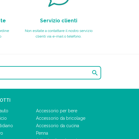
nte
Servizio clienti
ordine
Non esitate a contattare il nostro servizio
o
clienti via e-mail o telefono.

DOTTI
auto
Accessorio per bere
icio
Accessorio da bricolage
tidiano
Accessorio da cucina
vo
Penna