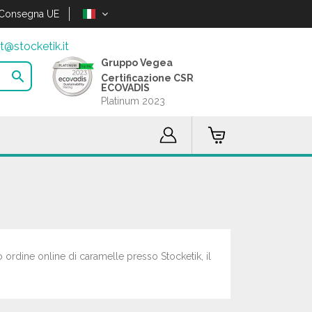
Consegna UE
t@stocketik.it
Gruppo Vegea

Certificazione CSR
ECOVADIS
Platinum 2023
o ordine online di caramelle presso Stocketik, il