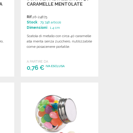
A
CARAMELLE MENTOLATE
Rif.
16-24875
Stock
: 79 748 articoli
Dimensioni
: 1.4 cm
Scatola di metallo con circa 40 caramelle
ro,
alla menta senza zucchero, riutilizzabile
come posacenere portatile.
A PARTIRE DA
0,76 €
IVA ESCLUSA
ORDINARE
Richiedi un preventivo